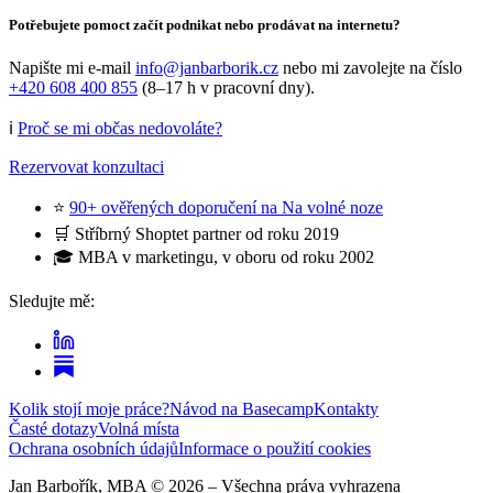
Potřebujete pomoct začít podnikat nebo prodávat na internetu?
Napište mi e-mail
info@janbarborik.cz
nebo mi zavolejte na číslo
+420 608 400 855
(8–17 h v pracovní dny).
ℹ️
Proč se mi občas nedovoláte?
Rezervovat konzultaci
⭐
90+ ověřených doporučení na Na volné noze
🛒 Stříbrný Shoptet partner od roku 2019
🎓 MBA v marketingu, v oboru od roku 2002
Sledujte mě:
Kolik stojí moje práce?
Návod na Basecamp
Kontakty
Časté dotazy
Volná místa
Ochrana osobních údajů
Informace o použití cookies
Jan Barbořík, MBA ©
2026
– Všechna práva vyhrazena