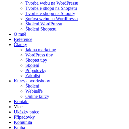
Tvorba webu na WordPressu
Tvorba e-shopu na Shoptetu
Tvorba e-shopu na Shopify
Správa webu na WordPressu
Školení WordPressu
Školení Shoptetu
O mně
Reference
Články
Jak na marketing
WordPress tipy
Shoptet tipy
Školení
Případovky
Zákulisí
Kurzy a workshopy
Školení
Webináře
Online kurzy
Kontakt
Více
Ukázky práce
Případovky
Komunita
Kniha