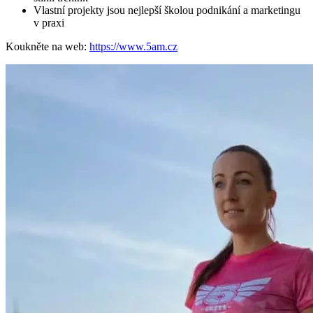
Vlastní projekty jsou nejlepší školou podnikání a marketingu
v praxi
Koukněte na web:
https://www.5am.cz