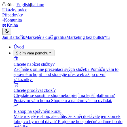
Čeština
|
English
|
Italiano
Ukázky práce
Případovky
•
Komunita
📖
Kniha
Jan Barbořík
Marketér s duší grafika
Marketing bez bullsh*tu
Úvod
S čím vám pomohu
Chcete nabízet služby?
Začínáte s online prezentací svých služeb? Pomůžu vám to
správně uchopit – od strategie přes web až po první
zákazníky.
Chcete prodávat zboží?
Chystáte se spustit e-shop nebo přejít na lepší platformu?
Postavím vám ho na Shoptetu a naučím vás ho ovládat.
E-shop na správném kurzu
Máte rozjetý e-shop, ale cítíte, že z něj dostáváte jen zlomek
toho, co by mohl dávat? Projdeme ho společně a dáme ho do
pořádku.