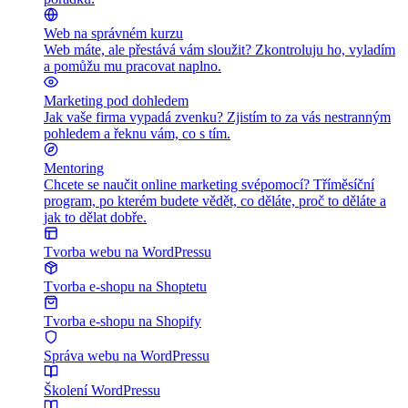
Web na správném kurzu
Web máte, ale přestává vám sloužit? Zkontroluju ho, vyladím
a pomůžu mu pracovat naplno.
Marketing pod dohledem
Jak vaše firma vypadá zvenku? Zjistím to za vás nestranným
pohledem a řeknu vám, co s tím.
Mentoring
Chcete se naučit online marketing svépomocí? Tříměsíční
program, po kterém budete vědět, co děláte, proč to děláte a
jak to dělat dobře.
Tvorba webu na WordPressu
Tvorba e-shopu na Shoptetu
Tvorba e-shopu na Shopify
Správa webu na WordPressu
Školení WordPressu