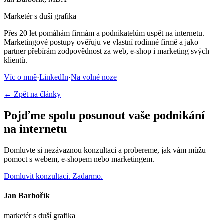
Marketér s duší grafika
Přes 20 let pomáhám firmám a podnikatelům uspět na internetu.
Marketingové postupy ověřuju ve vlastní rodinné firmě a jako
partner přebírám zodpovědnost za web, e-shop i marketing svých
klientů.
Víc o mně
·
LinkedIn
·
Na volné noze
← Zpět na články
Pojďme spolu posunout vaše podnikání
na internetu
Domluvte si nezávaznou konzultaci a probereme, jak vám můžu
pomoct s webem, e-shopem nebo marketingem.
Domluvit konzultaci. Zadarmo.
Jan Barbořík
marketér s duší grafika