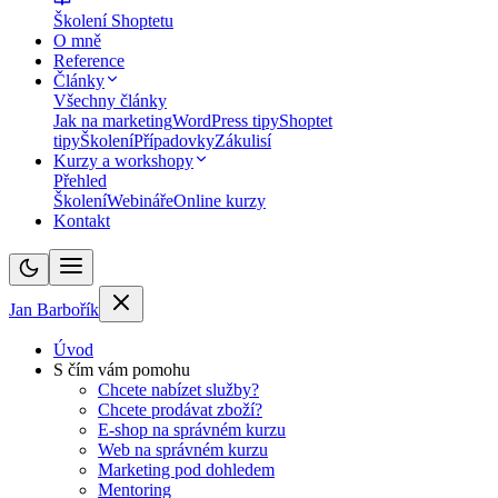
Školení Shoptetu
O mně
Reference
Články
Všechny články
Jak na marketing
WordPress tipy
Shoptet
tipy
Školení
Případovky
Zákulisí
Kurzy a workshopy
Přehled
Školení
Webináře
Online kurzy
Kontakt
Jan Barbořík
Úvod
S čím vám pomohu
Chcete nabízet služby?
Chcete prodávat zboží?
E-shop na správném kurzu
Web na správném kurzu
Marketing pod dohledem
Mentoring