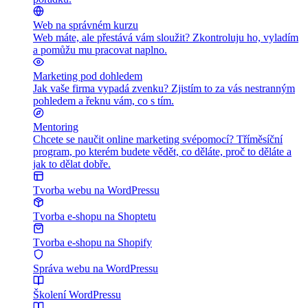
Web na správném kurzu
Web máte, ale přestává vám sloužit? Zkontroluju ho, vyladím
a pomůžu mu pracovat naplno.
Marketing pod dohledem
Jak vaše firma vypadá zvenku? Zjistím to za vás nestranným
pohledem a řeknu vám, co s tím.
Mentoring
Chcete se naučit online marketing svépomocí? Tříměsíční
program, po kterém budete vědět, co děláte, proč to děláte a
jak to dělat dobře.
Tvorba webu na WordPressu
Tvorba e-shopu na Shoptetu
Tvorba e-shopu na Shopify
Správa webu na WordPressu
Školení WordPressu