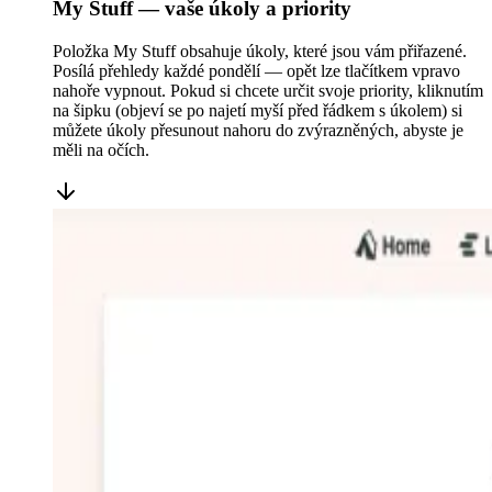
My Stuff — vaše úkoly a priority
Položka My Stuff obsahuje úkoly, které jsou vám přiřazené.
Posílá přehledy každé pondělí — opět lze tlačítkem vpravo
nahoře vypnout. Pokud si chcete určit svoje priority, kliknutím
na šipku (objeví se po najetí myší před řádkem s úkolem) si
můžete úkoly přesunout nahoru do zvýrazněných, abyste je
měli na očích.