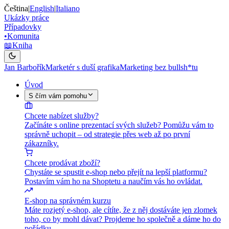
Čeština
|
English
|
Italiano
Ukázky práce
Případovky
•
Komunita
📖
Kniha
Jan Barbořík
Marketér s duší grafika
Marketing bez bullsh*tu
Úvod
S čím vám pomohu
Chcete nabízet služby?
Začínáte s online prezentací svých služeb? Pomůžu vám to
správně uchopit – od strategie přes web až po první
zákazníky.
Chcete prodávat zboží?
Chystáte se spustit e-shop nebo přejít na lepší platformu?
Postavím vám ho na Shoptetu a naučím vás ho ovládat.
E-shop na správném kurzu
Máte rozjetý e-shop, ale cítíte, že z něj dostáváte jen zlomek
toho, co by mohl dávat? Projdeme ho společně a dáme ho do
pořádku.