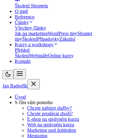
Školení Shoptetu
O mně
Reference
Články
Všechny články
Jak na marketing
WordPress tipy
Shoptet
tipy
Školení
Případovky
Zákulisí
Kurzy a workshopy
Přehled
Školení
Webináře
Online kurzy
Kontakt
Jan Barbořík
Úvod
S čím vám pomohu
Chcete nabízet služby?
Chcete prodávat zboží?
E-shop na správném kurzu
Web na správném kurzu
Marketing pod dohledem
Mentoring