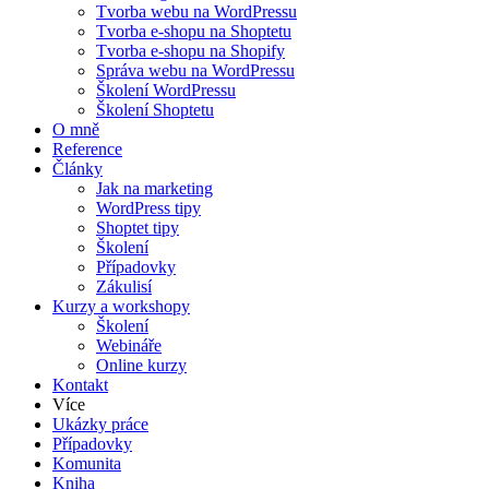
Tvorba webu na WordPressu
Tvorba e-shopu na Shoptetu
Tvorba e-shopu na Shopify
Správa webu na WordPressu
Školení WordPressu
Školení Shoptetu
O mně
Reference
Články
Jak na marketing
WordPress tipy
Shoptet tipy
Školení
Případovky
Zákulisí
Kurzy a workshopy
Školení
Webináře
Online kurzy
Kontakt
Více
Ukázky práce
Případovky
Komunita
Kniha