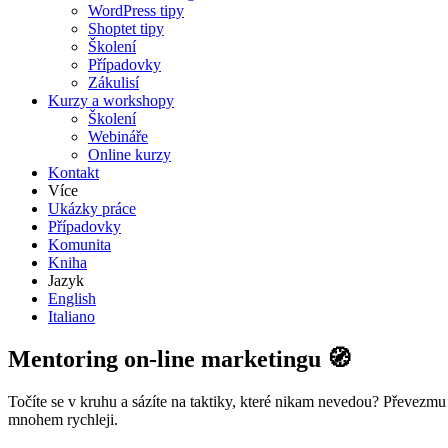
WordPress tipy
Shoptet tipy
Školení
Případovky
Zákulisí
Kurzy a workshopy
Školení
Webináře
Online kurzy
Kontakt
Více
Ukázky práce
Případovky
Komunita
Kniha
Jazyk
English
Italiano
Mentoring on-line marketingu 🧭
Točíte se v kruhu a sázíte na taktiky, které nikam nevedou? Převezmu
mnohem rychleji.