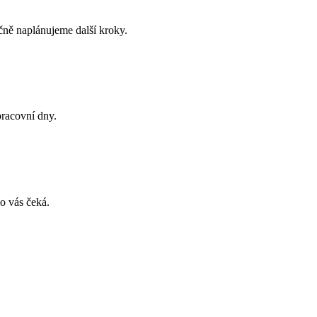
čně naplánujeme další kroky.
racovní dny.
o vás čeká.