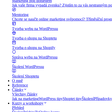
Marketing pod dohledem
Jak vaše firma vypadá zvenku? Zjistím to za vás nestranným po
Mentoring
Chcete se naučit online marketing svépomocí? Tříměsíční program
Tvorba webu na WordPressu
Tvorba e-shopu na Shoptetu
Tvorba e-shopu na Shopify
Správa webu na WordPressu
Školení WordPressu
Školení Shoptetu
O mně
Reference
Články
Všechny články
Jak na marketing
WordPress tipy
Shoptet tipy
Školení
Případovky
Kurzy a workshopy
Přehled