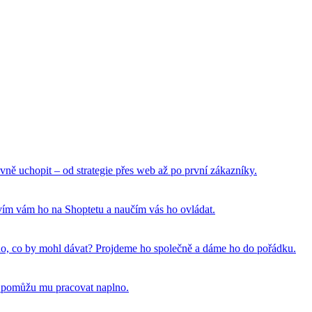
vně uchopit – od strategie přes web až po první zákazníky.
tavím vám ho na Shoptetu a naučím vás ho ovládat.
 toho, co by mohl dávat? Projdeme ho společně a dáme ho do pořádku.
a pomůžu mu pracovat naplno.