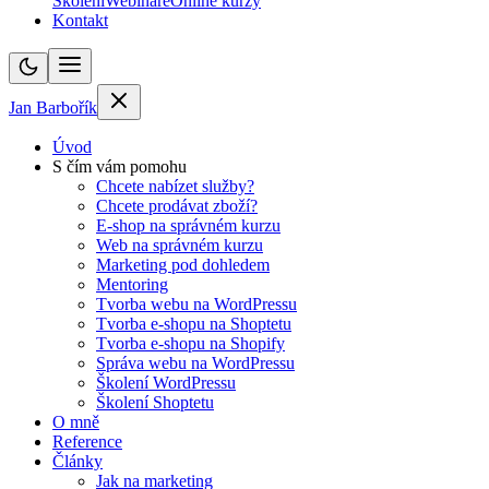
Školení
Webináře
Online kurzy
Kontakt
Jan Barbořík
Úvod
S čím vám pomohu
Chcete nabízet služby?
Chcete prodávat zboží?
E-shop na správném kurzu
Web na správném kurzu
Marketing pod dohledem
Mentoring
Tvorba webu na WordPressu
Tvorba e-shopu na Shoptetu
Tvorba e-shopu na Shopify
Správa webu na WordPressu
Školení WordPressu
Školení Shoptetu
O mně
Reference
Články
Jak na marketing