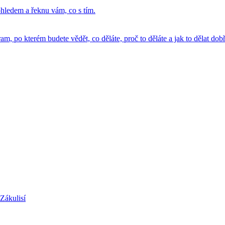
hledem a řeknu vám, co s tím.
, po kterém budete vědět, co děláte, proč to děláte a jak to dělat dobř
Zákulisí