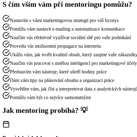
S čím vším vám při mentoringu pomůžu?
Nastavím s vámi marketingovou strategii pro váš byznys
Pomůžu vám nastavit e-mailing a automatizace komunikace
Naučím vás efektivně využívat sociální sítě pro vaše podnikání
Provedu vás možnostmi propagace na internetu
Ukážu vám, jak tvořit kvalitní obsah, který zaujme vaše zákazník
Naučím vás pracovat s umělou inteligencí pro marketingové účely
Představím vám nástroje, které ušetří hodiny práce
Dám vám tipy na plánování obsahu a organizaci práce
Vysvětlím vám, jak číst a interpretovat data z analytických nástroj
Pomůžu vám být co nejvíce samostatnými
Jak mentoring probíhá? 💡