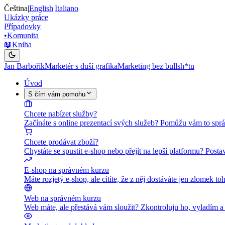
Čeština
|
English
|
Italiano
Ukázky práce
Případovky
•
Komunita
📖
Kniha
Jan Barbořík
Marketér s duší grafika
Marketing bez bullsh*tu
Úvod
S čím vám pomohu
Chcete nabízet služby?
Začínáte s online prezentací svých služeb? Pomůžu vám to sprá
Chcete prodávat zboží?
Chystáte se spustit e-shop nebo přejít na lepší platformu? Pos
E-shop na správném kurzu
Máte rozjetý e-shop, ale cítíte, že z něj dostáváte jen zlomek
Web na správném kurzu
Web máte, ale přestává vám sloužit? Zkontroluju ho, vyladím 