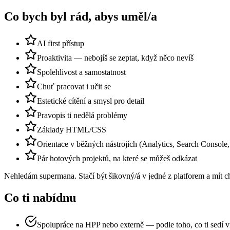
Co bych byl rád, abys uměl/a
AI first přístup
Proaktivita — nebojíš se zeptat, když něco nevíš
Spolehlivost a samostatnost
Chuť pracovat i učit se
Estetické cítění a smysl pro detail
Pravopis ti nedělá problémy
Základy HTML/CSS
Orientace v běžných nástrojích (Analytics, Search Consol
Pár hotových projektů, na které se můžeš odkázat
Nehledám supermana. Stačí být šikovný/á v jedné z platforem a mít ch
Co ti nabídnu
Spolupráce na HPP nebo externě — podle toho, co ti sedí v