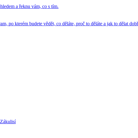
hledem a řeknu vám, co s tím.
, po kterém budete vědět, co děláte, proč to děláte a jak to dělat dobř
Zákulisí