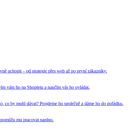
vně uchopit – od strategie přes web až po první zákazníky.
tavím vám ho na Shoptetu a naučím vás ho ovládat.
 toho, co by mohl dávat? Projdeme ho společně a dáme ho do pořádku.
a pomůžu mu pracovat naplno.