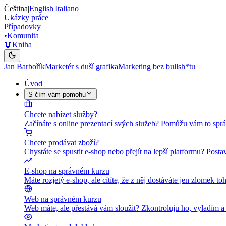
Čeština
|
English
|
Italiano
Ukázky práce
Případovky
•
Komunita
📖
Kniha
Jan Barbořík
Marketér s duší grafika
Marketing bez bullsh*tu
Úvod
S čím vám pomohu
Chcete nabízet služby?
Začínáte s online prezentací svých služeb? Pomůžu vám to sprá
Chcete prodávat zboží?
Chystáte se spustit e-shop nebo přejít na lepší platformu? Pos
E-shop na správném kurzu
Máte rozjetý e-shop, ale cítíte, že z něj dostáváte jen zlomek
Web na správném kurzu
Web máte, ale přestává vám sloužit? Zkontroluju ho, vyladím 