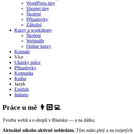
WordPress tipy
Shoptet tipy
Školení
Případovky
Zákulisí
Kurzy a workshopy
Školení
Webináře
Online kurzy
Kontakt
Více
Ukázky práce
Případovky
Komunita
Kniha
Jazyk
English
Italiano
Práce u mě 👨🏻‍💻
Tvorba webů a e-shopů v Blansku — a na dálku.
Aktuálně nikoho aktivně nehledám.
Tým mám plný a na rozjetých p