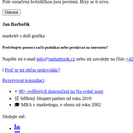
Pole označená hvězdičkou jsou povinná. Brzy se ti ozvu.
Odeslat
Jan Barbořík
marketér s duší grafika
Potřebujete pomoct začít podnikat nebo prodávat na internetu?
Napište mi e-mail
info@janbarborik.cz
nebo mi zavolejte na číslo
+42
ℹ️
Proč se mi občas nedovoláte?
Rezervovat konzultaci
⭐
90+ ověřených doporučení na Na volné noze
🛒 Stříbrný Shoptet partner od roku 2019
🎓 MBA v marketingu, v oboru od roku 2002
Sledujte mě: