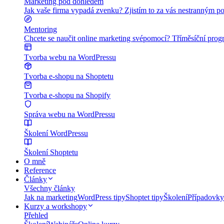
Marketing pod dohledem
Jak vaše firma vypadá zvenku? Zjistím to za vás nestranným po
Mentoring
Chcete se naučit online marketing svépomocí? Tříměsíční program
Tvorba webu na WordPressu
Tvorba e-shopu na Shoptetu
Tvorba e-shopu na Shopify
Správa webu na WordPressu
Školení WordPressu
Školení Shoptetu
O mně
Reference
Články
Všechny články
Jak na marketing
WordPress tipy
Shoptet tipy
Školení
Případovky
Kurzy a workshopy
Přehled