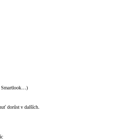
e, Smartlook…)
uť dorůst v dalších.
íc