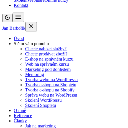
Školení
Webináře
Online kurzy
Kontakt
Jan Barbořík
Úvod
S čím vám pomohu
Chcete nabízet služby?
Chcete prodávat zboží?
E-shop na správném kurzu
Web na správném kurzu
Marketing pod dohledem
Mentoring
Tvorba webu na WordPressu
Tvorba e-shopu na Shoptetu
Tvorba e-shopu na Shopify
Správa webu na WordPressu
Školení WordPressu
Školení Shoptetu
O mně
Reference
Články
Jak na marketing