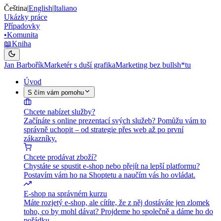
Čeština
|
English
|
Italiano
Ukázky práce
Případovky
•
Komunita
📖
Kniha
Jan Barbořík
Marketér s duší grafika
Marketing bez bullsh*tu
Úvod
S čím vám pomohu
Chcete nabízet služby?
Začínáte s online prezentací svých služeb? Pomůžu vám to
správně uchopit – od strategie přes web až po první
zákazníky.
Chcete prodávat zboží?
Chystáte se spustit e-shop nebo přejít na lepší platformu?
Postavím vám ho na Shoptetu a naučím vás ho ovládat.
E-shop na správném kurzu
Máte rozjetý e-shop, ale cítíte, že z něj dostáváte jen zlomek
toho, co by mohl dávat? Projdeme ho společně a dáme ho do
pořádku.