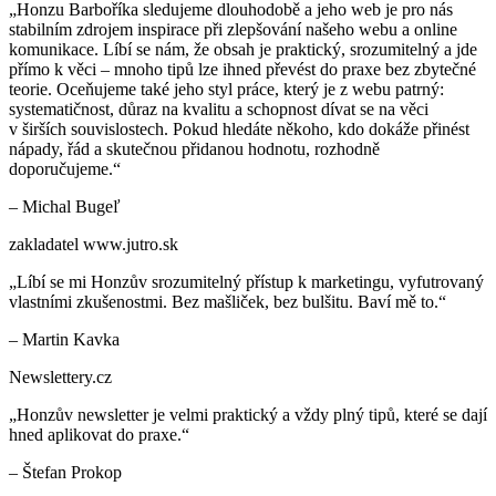
„
Honzu Barboříka sledujeme dlouhodobě a jeho web je pro nás
stabilním zdrojem inspirace při zlepšování našeho webu a online
komunikace. Líbí se nám, že obsah je praktický, srozumitelný a jde
přímo k věci – mnoho tipů lze ihned převést do praxe bez zbytečné
teorie. Oceňujeme také jeho styl práce, který je z webu patrný:
systematičnost, důraz na kvalitu a schopnost dívat se na věci
v širších souvislostech. Pokud hledáte někoho, kdo dokáže přinést
nápady, řád a skutečnou přidanou hodnotu, rozhodně
doporučujeme.
“
–
Michal Bugeľ
zakladatel www.jutro.sk
„
Líbí se mi Honzův srozumitelný přístup k marketingu, vyfutrovaný
vlastními zkušenostmi. Bez mašliček, bez bulšitu. Baví mě to.
“
–
Martin Kavka
Newslettery.cz
„
Honzův newsletter je velmi praktický a vždy plný tipů, které se dají
hned aplikovat do praxe.
“
–
Štefan Prokop