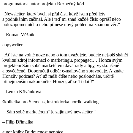
programátor a autor projektu Bezpečný kód
„
Newsletter, který bych si přál číst, když jsem před léty
s podnikáním začínal. Ale i teď mi snad každé číslo opráší něco
polozapomenutého nebo přinese nový pohled na známou věc.
“
–
Roman Věžník
copywriter
„
Ať jste na volné noze nebo o tom uvažujete, budete nejspíš shánět
kvalitní zdroj informací o marketingu, propagaci… Honza svým
projektem Sám sobě marketérem dává rady a tipy, vyzkoušené
a osvědčené. Doporučuji odběr e-mailového zpravodaje. A znáte
Honzův podcast? Ať už radši čtěte nebo posloucháte, určitě
přinejmenším nakoukněte. Honzo, ať se Ti daří!
“
–
Lenka Křivánková
školitelka pro Siemens, instruktorka nordic walking
„
„Sám sobě marketérem“ je zajímavý newsletter.
“
–
Filip Dřímalka
autor knihy Budoucnost nepráce