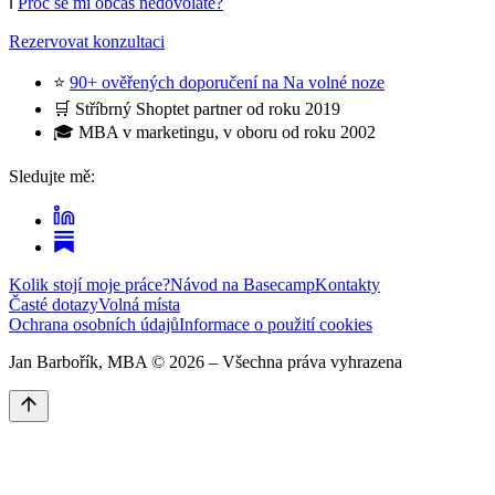
ℹ️
Proč se mi občas nedovoláte?
Rezervovat konzultaci
⭐
90+ ověřených doporučení na Na volné noze
🛒 Stříbrný Shoptet partner od roku 2019
🎓 MBA v marketingu, v oboru od roku 2002
Sledujte mě:
Kolik stojí moje práce?
Návod na Basecamp
Kontakty
Časté dotazy
Volná místa
Ochrana osobních údajů
Informace o použití cookies
Jan Barbořík, MBA ©
2026
– Všechna práva vyhrazena