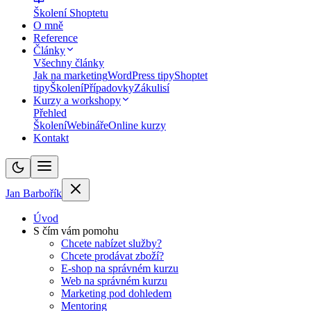
Školení Shoptetu
O mně
Reference
Články
Všechny články
Jak na marketing
WordPress tipy
Shoptet
tipy
Školení
Případovky
Zákulisí
Kurzy a workshopy
Přehled
Školení
Webináře
Online kurzy
Kontakt
Jan Barbořík
Úvod
S čím vám pomohu
Chcete nabízet služby?
Chcete prodávat zboží?
E-shop na správném kurzu
Web na správném kurzu
Marketing pod dohledem
Mentoring