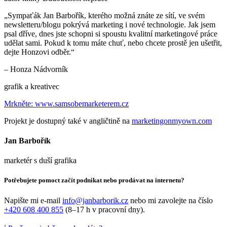
„
Sympaťák Jan Barbořík, kterého možná znáte ze sítí, ve svém
newsletteru/blogu pokrývá marketing i nové technologie. Jak jsem
psal dříve, dnes jste schopni si spoustu kvalitní marketingové práce
udělat sami. Pokud k tomu máte chuť, nebo chcete prostě jen ušetřit,
dejte Honzovi odběr.
“
–
Honza Nádvorník
grafik a kreativec
Mrkněte: www.samsobemarketerem.cz
Projekt je dostupný také v angličtině na
marketingonmyown.com
Jan Barbořík
marketér s duší grafika
Potřebujete pomoct začít podnikat nebo prodávat na internetu?
Napište mi e-mail
info@janbarborik.cz
nebo mi zavolejte na číslo
+420 608 400 855
(8–17 h v pracovní dny).