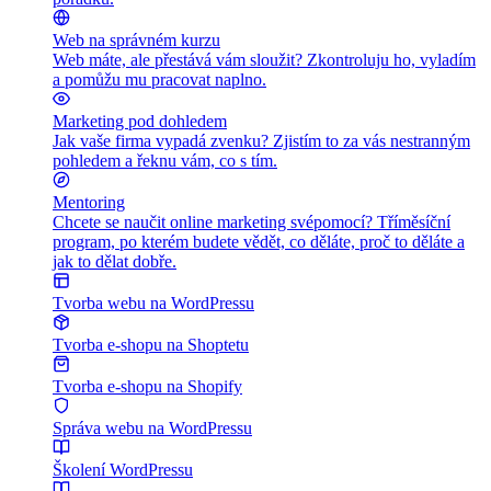
Web na správném kurzu
Web máte, ale přestává vám sloužit? Zkontroluju ho, vyladím
a pomůžu mu pracovat naplno.
Marketing pod dohledem
Jak vaše firma vypadá zvenku? Zjistím to za vás nestranným
pohledem a řeknu vám, co s tím.
Mentoring
Chcete se naučit online marketing svépomocí? Tříměsíční
program, po kterém budete vědět, co děláte, proč to děláte a
jak to dělat dobře.
Tvorba webu na WordPressu
Tvorba e-shopu na Shoptetu
Tvorba e-shopu na Shopify
Správa webu na WordPressu
Školení WordPressu