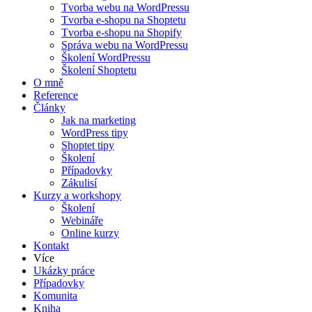
Tvorba webu na WordPressu
Tvorba e-shopu na Shoptetu
Tvorba e-shopu na Shopify
Správa webu na WordPressu
Školení WordPressu
Školení Shoptetu
O mně
Reference
Články
Jak na marketing
WordPress tipy
Shoptet tipy
Školení
Případovky
Zákulisí
Kurzy a workshopy
Školení
Webináře
Online kurzy
Kontakt
Více
Ukázky práce
Případovky
Komunita
Kniha