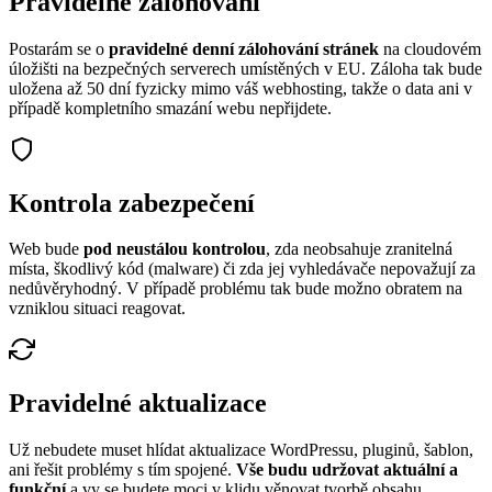
Pravidelné zálohování
Postarám se o
pravidelné denní zálohování stránek
na cloudovém
úložišti na bezpečných serverech umístěných v EU. Záloha tak bude
uložena až 50 dní fyzicky mimo váš webhosting, takže o data ani v
případě kompletního smazání webu nepřijdete.
Kontrola zabezpečení
Web bude
pod neustálou kontrolou
, zda neobsahuje zranitelná
místa, škodlivý kód (malware) či zda jej vyhledávače nepovažují za
nedůvěryhodný. V případě problému tak bude možno obratem na
vzniklou situaci reagovat.
Pravidelné aktualizace
Už nebudete muset hlídat aktualizace WordPressu, pluginů, šablon,
ani řešit problémy s tím spojené.
Vše budu udržovat aktuální a
funkční
a vy se budete moci v klidu věnovat tvorbě obsahu.