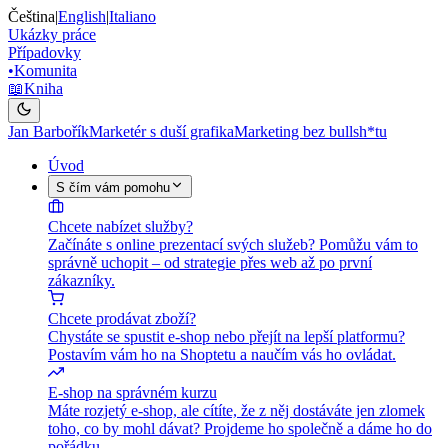
Čeština
|
English
|
Italiano
Ukázky práce
Případovky
•
Komunita
📖
Kniha
Jan Barbořík
Marketér s duší grafika
Marketing bez bullsh*tu
Úvod
S čím vám pomohu
Chcete nabízet služby?
Začínáte s online prezentací svých služeb? Pomůžu vám to
správně uchopit – od strategie přes web až po první
zákazníky.
Chcete prodávat zboží?
Chystáte se spustit e-shop nebo přejít na lepší platformu?
Postavím vám ho na Shoptetu a naučím vás ho ovládat.
E-shop na správném kurzu
Máte rozjetý e-shop, ale cítíte, že z něj dostáváte jen zlomek
toho, co by mohl dávat? Projdeme ho společně a dáme ho do
pořádku.