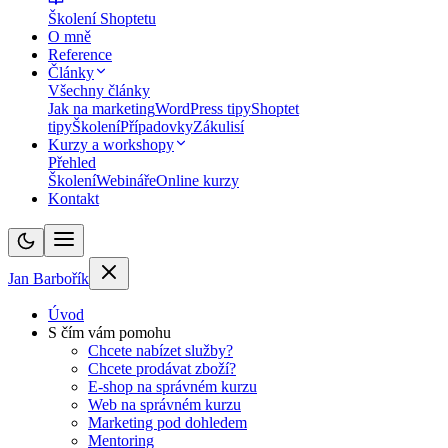
Školení Shoptetu
O mně
Reference
Články
Všechny články
Jak na marketing
WordPress tipy
Shoptet
tipy
Školení
Případovky
Zákulisí
Kurzy a workshopy
Přehled
Školení
Webináře
Online kurzy
Kontakt
Jan Barbořík
Úvod
S čím vám pomohu
Chcete nabízet služby?
Chcete prodávat zboží?
E-shop na správném kurzu
Web na správném kurzu
Marketing pod dohledem
Mentoring