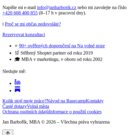
Napište mi e-mail
info@janbarborik.cz
nebo mi zavolejte na číslo
+420 608 400 855
(8–17 h v pracovní dny).
ℹ️
Proč se mi občas nedovoláte?
Rezervovat konzultaci
⭐
90+ ověřených doporučení na Na volné noze
🛒 Stříbrný Shoptet partner od roku 2019
🎓 MBA v marketingu, v oboru od roku 2002
Sledujte mě:
Kolik stojí moje práce?
Návod na Basecamp
Kontakty
Časté dotazy
Volná místa
Ochrana osobních údajů
Informace o použití cookies
Jan Barbořík, MBA ©
2026
– Všechna práva vyhrazena