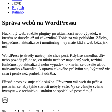
Jazyk
English
Italiano
Správa
webů na WordPressu
Hacknutý web, rozbité pluginy po aktualizaci nebo výpadek, o
kterém se dozvíte až od zákazníka? Tohle za vás pohlídám. Zálohy,
bezpečnost, aktualizace i monitoring – vy máte klid a web běží, jak
má.
WordPress je skvělý nástroj, ale chce péči. Když se zanedbá, dřív
nebo později přijde to, co nikdo nechce: napadený web, rozbitá
funkčnost po aktualizaci nebo výpadek, o kterém se dozvíte až od
naštvaného zákazníka. A oprava takového průšvihu stojí výrazně víc
času i peněz než průběžná údržba.
Přesně proto existuje tahle služba. Převezmu váš web do péče a
postarám se, aby tyhle starosti nebyly vaše. Vy se věnujte svému
byznysu – o technickou stránku se spolehlivě postarám já.