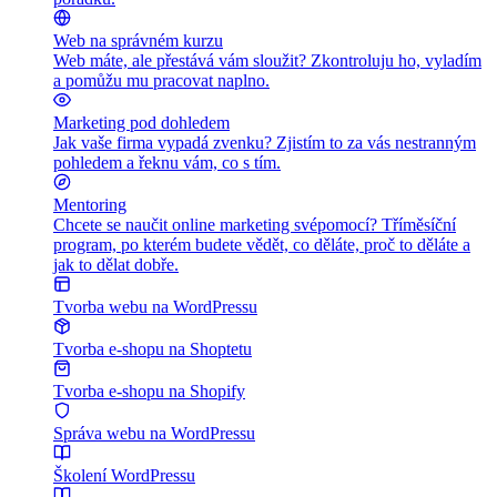
Web na správném kurzu
Web máte, ale přestává vám sloužit? Zkontroluju ho, vyladím
a pomůžu mu pracovat naplno.
Marketing pod dohledem
Jak vaše firma vypadá zvenku? Zjistím to za vás nestranným
pohledem a řeknu vám, co s tím.
Mentoring
Chcete se naučit online marketing svépomocí? Tříměsíční
program, po kterém budete vědět, co děláte, proč to děláte a
jak to dělat dobře.
Tvorba webu na WordPressu
Tvorba e-shopu na Shoptetu
Tvorba e-shopu na Shopify
Správa webu na WordPressu
Školení WordPressu