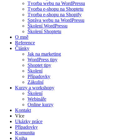
Tvorba webu na WordPressu
Tvorba e-shopu na Shoptetu
Tvorba e-shopu na Shopify
Správa webu na WordPressu
Školení WordPressu
Školení Shoptetu
O mně
Reference
Články
Jak na marketing
WordPress tipy
Shoptet tipy
Školení
Případovky
Zákulisí
Kurzy a workshopy
Školení
Webináře
Online kurzy
Kontakt
Více
Ukázky práce
Případovky
Komunita
Kniha