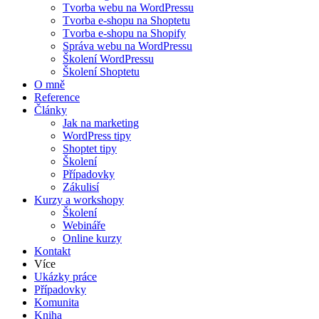
Tvorba webu na WordPressu
Tvorba e-shopu na Shoptetu
Tvorba e-shopu na Shopify
Správa webu na WordPressu
Školení WordPressu
Školení Shoptetu
O mně
Reference
Články
Jak na marketing
WordPress tipy
Shoptet tipy
Školení
Případovky
Zákulisí
Kurzy a workshopy
Školení
Webináře
Online kurzy
Kontakt
Více
Ukázky práce
Případovky
Komunita
Kniha