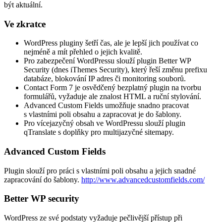
být aktuální.
Ve zkratce
WordPress pluginy šetří čas, ale je lepší jich používat co
nejméně a mít přehled o jejich kvalitě.
Pro zabezpečení WordPressu slouží plugin Better WP
Security (dnes iThemes Security), který řeší změnu prefixu
databáze, blokování IP adres či monitoring souborů.
Contact Form 7 je osvědčený bezplatný plugin na tvorbu
formulářů, vyžaduje ale znalost HTML a ruční stylování.
Advanced Custom Fields umožňuje snadno pracovat
s vlastními poli obsahu a zapracovat je do šablony.
Pro vícejazyčný obsah ve WordPressu slouží plugin
qTranslate s doplňky pro multijazyčné sitemapy.
Advanced Custom Fields
Plugin slouží pro práci s vlastními poli obsahu a jejich snadné
zapracování do šablony.
http://www.advancedcustomfields.com/
Better WP security
WordPress ze své podstaty vyžaduje pečlivější přístup při