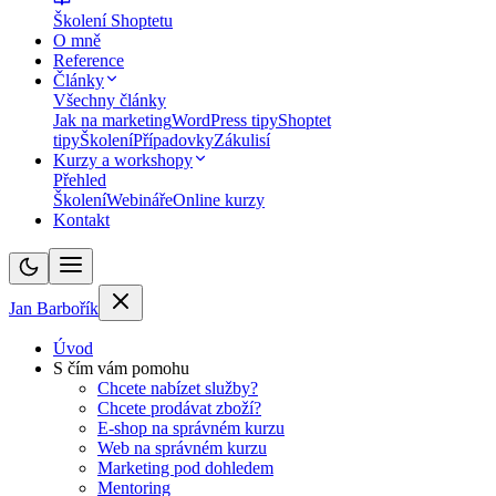
Školení Shoptetu
O mně
Reference
Články
Všechny články
Jak na marketing
WordPress tipy
Shoptet
tipy
Školení
Případovky
Zákulisí
Kurzy a workshopy
Přehled
Školení
Webináře
Online kurzy
Kontakt
Jan Barbořík
Úvod
S čím vám pomohu
Chcete nabízet služby?
Chcete prodávat zboží?
E-shop na správném kurzu
Web na správném kurzu
Marketing pod dohledem
Mentoring