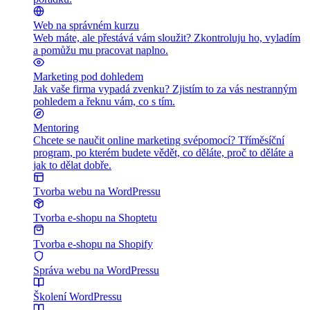
Web na správném kurzu
Web máte, ale přestává vám sloužit? Zkontroluju ho, vyladím
a pomůžu mu pracovat naplno.
Marketing pod dohledem
Jak vaše firma vypadá zvenku? Zjistím to za vás nestranným
pohledem a řeknu vám, co s tím.
Mentoring
Chcete se naučit online marketing svépomocí? Tříměsíční
program, po kterém budete vědět, co děláte, proč to děláte a
jak to dělat dobře.
Tvorba webu na WordPressu
Tvorba e-shopu na Shoptetu
Tvorba e-shopu na Shopify
Správa webu na WordPressu
Školení WordPressu