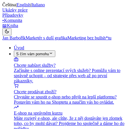
Čeština
|
English
|
Italiano
Ukázky práce
Případovky
•
Komunita
📖
Kniha
Jan Barbořík
Marketér s duší grafika
Marketing bez bullsh*tu
Úvod
S čím vám pomohu
Chcete nabízet služby?
Začínáte s online prezentací svých služeb? Pomůžu vám to
správně uchopit – od strategie přes web až po první
zákazníky.
Chcete prodávat zboží?
Chystáte se spustit e-shop nebo přejít na lepší platformu?
Postavím vám ho na Shoptetu a naučím vás ho ovládat.
E-shop na správném kurzu
Máte rozjetý e-shop, ale cítíte, že z něj dostáváte jen zlomek
toho, co by mohl dávat? Projdeme ho společně a dáme ho do
pořádku.