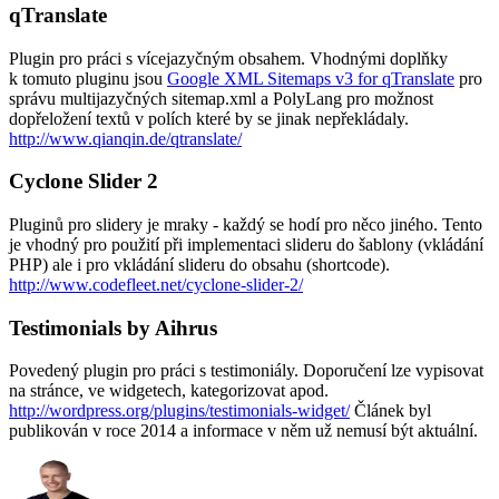
qTranslate
Plugin pro práci s vícejazyčným obsahem. Vhodnými doplňky
k tomuto pluginu jsou
Google XML Sitemaps v3 for qTranslate
pro
správu multijazyčných sitemap.xml a PolyLang pro možnost
dopřeložení textů v polích které by se jinak nepřekládaly.
http://www.qianqin.de/qtranslate/
Cyclone Slider 2
Pluginů pro slidery je mraky - každý se hodí pro něco jiného. Tento
je vhodný pro použití při implementaci slideru do šablony (vkládání
PHP) ale i pro vkládání slideru do obsahu (shortcode).
http://www.codefleet.net/cyclone-slider-2/
Testimonials by Aihrus
Povedený plugin pro práci s testimoniály. Doporučení lze vypisovat
na stránce, ve widgetech, kategorizovat apod.
http://wordpress.org/plugins/testimonials-widget/
Článek byl
publikován v roce 2014 a informace v něm už nemusí být aktuální.