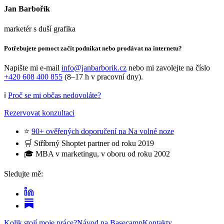
Jan Barbořík
marketér s duší grafika
Potřebujete pomoct začít podnikat nebo prodávat na internetu?
Napište mi e-mail
info@janbarborik.cz
nebo mi zavolejte na číslo
+420 608 400 855
(8–17 h v pracovní dny).
ℹ️
Proč se mi občas nedovoláte?
Rezervovat konzultaci
⭐
90+ ověřených doporučení na Na volné noze
🛒 Stříbrný Shoptet partner od roku 2019
🎓 MBA v marketingu, v oboru od roku 2002
Sledujte mě:
Kolik stojí moje práce?
Návod na Basecamp
Kontakty