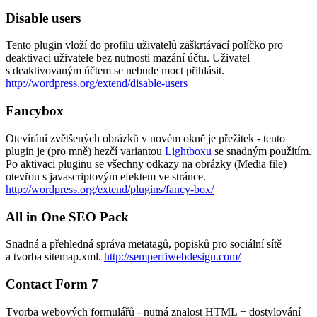
Disable users
Tento plugin vloží do profilu uživatelů zaškrtávací políčko pro
deaktivaci uživatele bez nutnosti mazání účtu. Uživatel
s deaktivovaným účtem se nebude moct přihlásit.
http://wordpress.org/extend/disable-users
Fancybox
Otevírání zvětšených obrázků v novém okně je přežitek - tento
plugin je (pro mně) hezčí variantou
Lightboxu
se snadným použitím.
Po aktivaci pluginu se všechny odkazy na obrázky (Media file)
otevřou s javascriptovým efektem ve stránce.
http://wordpress.org/extend/plugins/fancy-box/
All in One SEO Pack
Snadná a přehledná správa metatagů, popisků pro sociální sítě
a tvorba sitemap.xml.
http://semperfiwebdesign.com/
Contact Form 7
Tvorba webových formulářů - nutná znalost HTML + dostylování