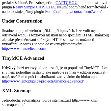
prvků v šabloně. Pro zabezpečení
CAPTCHOU
nutno doinstalovat
plugin
Really Simple CAPTCHA
. Neumí podmíněné formátování -
na to existuje pěkný plugin
FormCraft
.
http://contactform7.com/
Under Construction
Snadné odpojení webu například při úpravách. Lze volit nejen
odstavení webu (s textovou hláškou nebo speciální HTML stránkou)
ale také přesměrování s různým HTTP statusem s možností
vyloučení IP adres z tohoto odstavení/přesměrování.
http://www.masseltech.com/
TinyMCE Advanced
Když výchozí textový editor nestačí, je tu populární TinyMCE. Lze
si v něm pohodlně nastavit jaké nástroje se mají v editoru používat -
např. rozšíření o práci s tabulkami, zarovnáním do bloku apod.
http://www.laptoptips.ca/projects/tinymce-advanced/
XML Sitemap
Jednoduchá automatická tvorba sitemap.xml http://www.xml-
sitemap.co.uk/