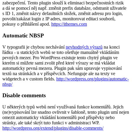
zabezpečení. Tento plugin slouží k eliminaci bezpečnostních rizik
a dá se pomocí něj např. změnit prefix databáze, odstranit uživatele
s ID 1, změnit názvy defaultních složek, změnit adresu pro login,
povolit/zakázat login z IP adres, monitorovat editaci souborů,
pokusy o přihlášení apod.
https://ithemes.com
Automatic NBSP
V typografii je chybou nechávání
nevhodných výrazů
na konci
řádku - u statických webů se toto ošetřuje manuálně vkládáním
pevných mezer. Pro WordPress existuje tento chytrý plugin ve
kterém si můžete sami zvolit před které výrazy se má vkládat
automaticky pevná mezera. Plugin pak sám upravuje vypisování
textů na stránkách a v příspěvcích. Nefunguje ale na texty ve
widgetech a v custom fields.
http://wordpress.org/plugins/automatic-
nbsp/
Disable comments
U některých typů webů není využívaná funkce komentářů. Jejich
(ne)vypisování lze snadno ovlivnit v šabloně, tento plugin umí nejen
omezit automaticky vkládání komentářů pod příspěvky nebo
stránky, ale také skrýt tuto funkci v administraci WP.
http://wordpress.org/extend/plugins/disable-comments/