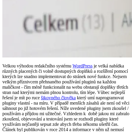
Velkou výhodou redakčního systému
WordPress
je velká nabídka
různých placených či volně dostupných doplňků a rozšíření pomocí
kterých lze snadno implementovat do stránek nové funkce. Nejsem
velkým příznivcem přehnaného používání pluginů na každou
maličkost - čím méně funkcionalit na webu obstarají doplňky třetích
stran nad kterými nemám plnou kontrolu, tím lépe. Vůbec nejlepší
řešení je mít po ruce
šikovného člověka
který umí naprogramovat
pluginy vlastní - na míru. V případě menších zásahů ale není od věci
sáhnout po již hotovém řešení. Níže uvedené pluginy jsem zkoušel /
používám a příjdou mi užitečné. Vzhledem k době jakou mi zabralo
zkoušení, objevování a testování jsem se rozhodl pluginy které
využívám nejčastěji sepsat zde abych třeba někomu ušetřil čas.
Článek byl publikován v roce 2014 a informace v něm už nemusí