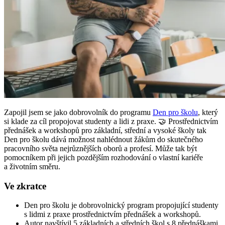
Zapojil jsem se jako dobrovolník do programu
Den pro školu
, který
si klade za cíl propojovat studenty a lidi z praxe. 🤝 Prostřednictvím
přednášek a workshopů pro základní, střední a vysoké školy tak
Den pro školu dává možnost nahlédnout žákům do skutečného
pracovního světa nejrůznějších oborů a profesí. Může tak být
pomocníkem při jejich pozdějším rozhodování o vlastní kariéře
a životním směru.
Ve zkratce
Den pro školu je dobrovolnický program propojující studenty
s lidmi z praxe prostřednictvím přednášek a workshopů.
Autor navštívil 5 základních a středních škol s 8 přednáškami