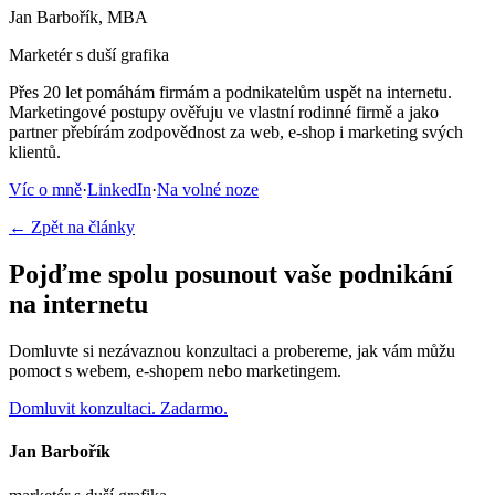
Jan Barbořík, MBA
Marketér s duší grafika
Přes 20 let pomáhám firmám a podnikatelům uspět na internetu.
Marketingové postupy ověřuju ve vlastní rodinné firmě a jako
partner přebírám zodpovědnost za web, e-shop i marketing svých
klientů.
Víc o mně
·
LinkedIn
·
Na volné noze
← Zpět na články
Pojďme spolu posunout vaše podnikání
na internetu
Domluvte si nezávaznou konzultaci a probereme, jak vám můžu
pomoct s webem, e-shopem nebo marketingem.
Domluvit konzultaci. Zadarmo.
Jan Barbořík