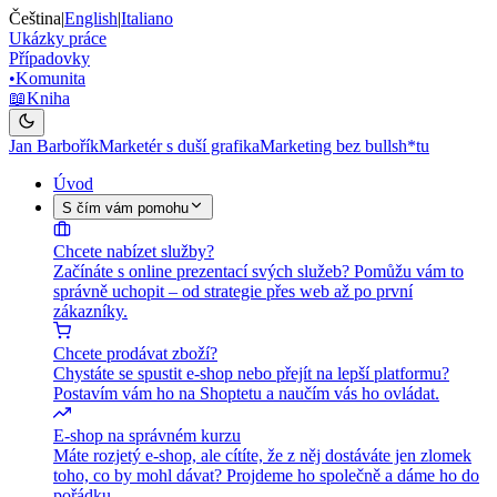
Čeština
|
English
|
Italiano
Ukázky práce
Případovky
•
Komunita
📖
Kniha
Jan Barbořík
Marketér s duší grafika
Marketing bez bullsh*tu
Úvod
S čím vám pomohu
Chcete nabízet služby?
Začínáte s online prezentací svých služeb? Pomůžu vám to
správně uchopit – od strategie přes web až po první
zákazníky.
Chcete prodávat zboží?
Chystáte se spustit e-shop nebo přejít na lepší platformu?
Postavím vám ho na Shoptetu a naučím vás ho ovládat.
E-shop na správném kurzu
Máte rozjetý e-shop, ale cítíte, že z něj dostáváte jen zlomek
toho, co by mohl dávat? Projdeme ho společně a dáme ho do
pořádku.