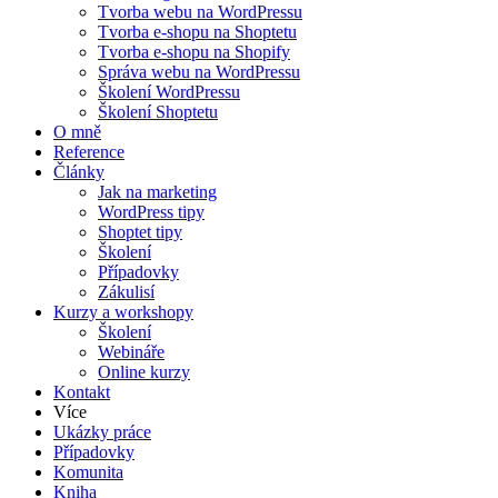
Tvorba webu na WordPressu
Tvorba e-shopu na Shoptetu
Tvorba e-shopu na Shopify
Správa webu na WordPressu
Školení WordPressu
Školení Shoptetu
O mně
Reference
Články
Jak na marketing
WordPress tipy
Shoptet tipy
Školení
Případovky
Zákulisí
Kurzy a workshopy
Školení
Webináře
Online kurzy
Kontakt
Více
Ukázky práce
Případovky
Komunita
Kniha