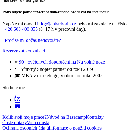
marketér s duší grafika
Potřebujete pomoct začít podnikat nebo prodávat na internetu?
Napište mi e-mail
info@janbarborik.cz
nebo mi zavolejte na číslo
+420 608 400 855
(8–17 h v pracovní dny).
ℹ️
Proč se mi občas nedovoláte?
Rezervovat konzultaci
⭐
90+ ověřených doporučení na Na volné noze
🛒 Stříbrný Shoptet partner od roku 2019
🎓 MBA v marketingu, v oboru od roku 2002
Sledujte mě:
Kolik stojí moje práce?
Návod na Basecamp
Kontakty
Časté dotazy
Volná místa
Ochrana osobních údajů
Informace o použití cookies