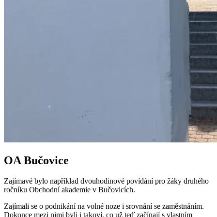
OA Bučovice
Zajímavé bylo například dvouhodinové povídání pro žáky druhého
ročníku Obchodní akademie v Bučovicích.
Zajímali se o podnikání na volné noze i srovnání se zaměstnáním.
Dokonce mezi nimi byli i takoví, co už teď začínají s vlastním