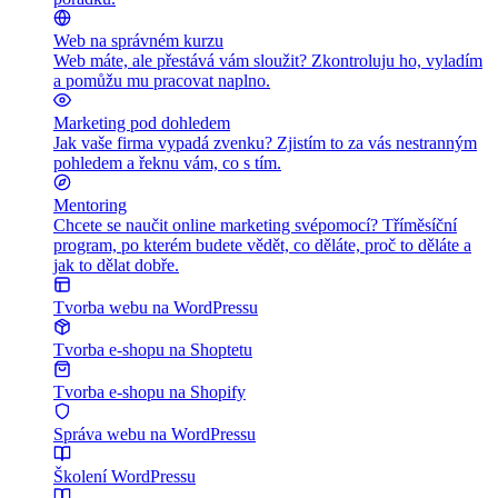
Web na správném kurzu
Web máte, ale přestává vám sloužit? Zkontroluju ho, vyladím
a pomůžu mu pracovat naplno.
Marketing pod dohledem
Jak vaše firma vypadá zvenku? Zjistím to za vás nestranným
pohledem a řeknu vám, co s tím.
Mentoring
Chcete se naučit online marketing svépomocí? Tříměsíční
program, po kterém budete vědět, co děláte, proč to děláte a
jak to dělat dobře.
Tvorba webu na WordPressu
Tvorba e-shopu na Shoptetu
Tvorba e-shopu na Shopify
Správa webu na WordPressu
Školení WordPressu