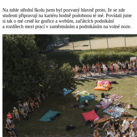
Na tuhle střední školu jsem byl pozvaný hlavně proto, že se zde
studenti připravují na kariéru hodně podobnou té mé. Povídali jsme
si tak o mé cestě ke grafice a webům, začátcích podnikání
a rozdílech mezi prací v zaměstnáním a podnikáním na volné noze.