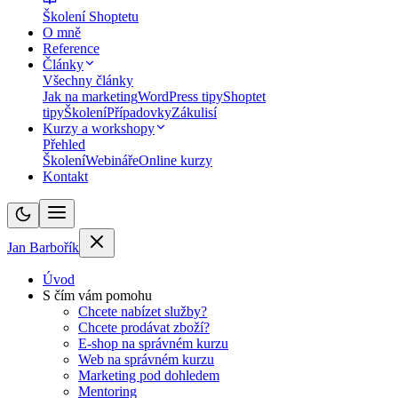
Školení Shoptetu
O mně
Reference
Články
Všechny články
Jak na marketing
WordPress tipy
Shoptet
tipy
Školení
Případovky
Zákulisí
Kurzy a workshopy
Přehled
Školení
Webináře
Online kurzy
Kontakt
Jan Barbořík
Úvod
S čím vám pomohu
Chcete nabízet služby?
Chcete prodávat zboží?
E-shop na správném kurzu
Web na správném kurzu
Marketing pod dohledem
Mentoring