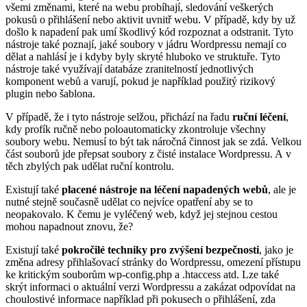
všemi změnami, které na webu probíhají, sledování veškerých
pokusů o přihlášení nebo aktivit uvnitř webu. V případě, kdy by už
došlo k napadení pak umí škodlivý kód rozpoznat a odstranit. Tyto
nástroje také poznají, jaké soubory v jádru Wordpressu nemají co
dělat a nahlásí je i kdyby byly skryté hluboko ve struktuře. Tyto
nástroje také využívají databáze zranitelností jednotlivých
komponent webů a varují, pokud je například použitý rizikový
plugin nebo šablona.
V případě, že i tyto nástroje selžou, přichází na řadu
ruční léčení
,
kdy profík ručně nebo poloautomaticky zkontroluje všechny
soubory webu. Nemusí to být tak náročná činnost jak se zdá. Velkou
část souborů jde přepsat soubory z čisté instalace Wordpressu. A v
těch zbylých pak udělat ruční kontrolu.
Existují také
placené nástroje na léčení napadených webů
, ale je
nutné stejně současně udělat co nejvíce opatření aby se to
neopakovalo. K čemu je vyléčený web, když jej stejnou cestou
mohou napadnout znovu, že?
Existují také
pokročilé techniky pro zvýšení bezpečnosti
, jako je
změna adresy přihlašovací stránky do Wordpressu, omezení přístupu
ke kritickým souborům wp-config.php a .htaccess atd. Lze také
skrýt informaci o aktuální verzi Wordpressu a zakázat odpovídat na
choulostivé informace například při pokusech o přihlášení, zda