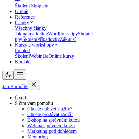
Školení Shoptetu
O mně
Reference
Články
Všechny články
Jak na marketing
WordPress tipy
Shoptet
tipy
Školení
Případovky
Zákulisí
Kurzy a workshopy
Přehled
Školení
Webináře
Online kurzy
Kontakt
Jan Barbořík
Úvod
S čím vám pomohu
Chcete nabízet služby?
Chcete prodávat zboží?
E-shop na správném kurzu
Web na správném kurzu
Marketing pod dohledem
Mentoring