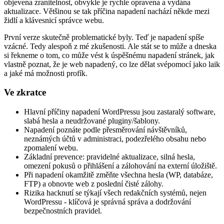
objevena zranitelnost, obvykle je rychle opravena a vydána
aktualizace. Většinou se tak příčina napadení nachází někde mezi
židlí a klávesnicí správce webu.
První verze skutečně problematické byly. Teď je napadení spíše
vzácné. Tedy alespoň z mé zkušenosti. Ale stát se to může a dneska
si řekneme o tom, co může vést k úspěšnému napadení stránek, jak
vlastně poznat, že je web napadený, co lze dělat svépomocí jako laik
a jaké má možnosti profík.
Ve zkratce
Hlavní příčiny napadení WordPressu jsou zastaralý software,
slabá hesla a neudržované pluginy/šablony.
Napadení poznáte podle přesměrování návštěvníků,
neznámých účtů v administraci, podezřelého obsahu nebo
zpomalení webu.
Základní prevence: pravidelné aktualizace, silná hesla,
omezení pokusů o přihlášení a zálohování na externí úložiště.
Při napadení okamžitě změňte všechna hesla (WP, databáze,
FTP) a obnovte web z poslední čisté zálohy.
Rizika hacknutí se týkají všech redakčních systémů, nejen
WordPressu - klíčová je správná správa a dodržování
bezpečnostních pravidel.