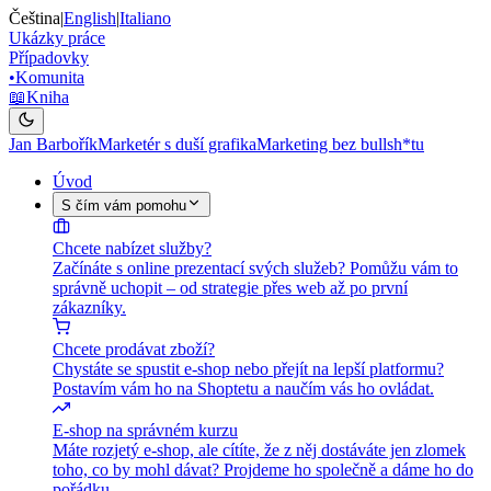
Čeština
|
English
|
Italiano
Ukázky práce
Případovky
•
Komunita
📖
Kniha
Jan Barbořík
Marketér s duší grafika
Marketing bez bullsh*tu
Úvod
S čím vám pomohu
Chcete nabízet služby?
Začínáte s online prezentací svých služeb? Pomůžu vám to
správně uchopit – od strategie přes web až po první
zákazníky.
Chcete prodávat zboží?
Chystáte se spustit e-shop nebo přejít na lepší platformu?
Postavím vám ho na Shoptetu a naučím vás ho ovládat.
E-shop na správném kurzu
Máte rozjetý e-shop, ale cítíte, že z něj dostáváte jen zlomek
toho, co by mohl dávat? Projdeme ho společně a dáme ho do
pořádku.