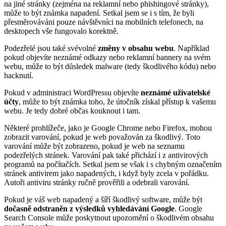
na jiné stránky (zejména na reklamní nebo phishingové stránky),
může to být známka napadení. Setkal jsem se i s tím, že byli
přesměrováváni pouze návštěvníci na mobilních telefonech, na
desktopech vše fungovalo korektně.
Podezřelé jsou také svévolné
změny v obsahu webu
. Například
pokud objevíte neznámé odkazy nebo reklamní bannery na svém
webu, může to být důsledek malware (tedy škodlivého kódu) nebo
hacknutí.
Pokud v administraci WordPressu objevíte
neznámé uživatelské
účty
, může to být známka toho, že útočník získal přístup k vašemu
webu. Je tedy dobré občas kouknout i tam.
Některé prohlížeče, jako je Google Chrome nebo Firefox, mohou
zobrazit varování, pokud je web považován za škodlivý. Toto
varování může být zobrazeno, pokud je web na seznamu
podezřelých stránek. Varování pak také přichází i z antivirových
programů na počítačích. Setkal jsem se však i s chybným označením
stránek antivirem jako napadených, i když byly zcela v pořádku.
Autoři antiviru stránky ručně prověřili a odebrali varování.
Pokud je váš web napadený a šíří škodlivý software, může být
dočasně odstraněn z výsledků vyhledávání Google
. Google
Search Console může poskytnout upozornění o škodlivém obsahu