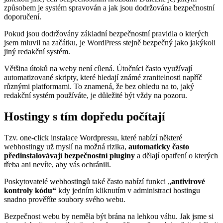
způsobem je systém spravován a jak jsou dodržována bezpečnostní
doporučení.
Pokud jsou dodržovány základní bezpečnostní pravidla o kterých
jsem mluvil na začátku, je WordPress stejně bezpečný jako jakýkoli
jiný redakční systém.
Většina útoků na weby není cílená. Útočníci často využívají
automatizované skripty, které hledají známé zranitelnosti napříč
různými platformami. To znamená, že bez ohledu na to, jaký
redakční systém používáte, je důležité být vždy na pozoru.
Hostingy s tím dopředu počítají
Tzv. one-click instalace Wordpressu, které nabízí některé
webhostingy už myslí na možná rizika,
automaticky často
předinstalovávají bezpečnostní pluginy
a dělají opatření o kterých
třeba ani nevíte, aby vás ochránili.
Poskytovatelé webhostingů také často nabízí funkci „
antivirové
kontroly kódu“
kdy jedním kliknutím v administraci hostingu
snadno prověříte soubory svého webu.
Bezpečnost webu by neměla být brána na lehkou váhu. Jak jsme si