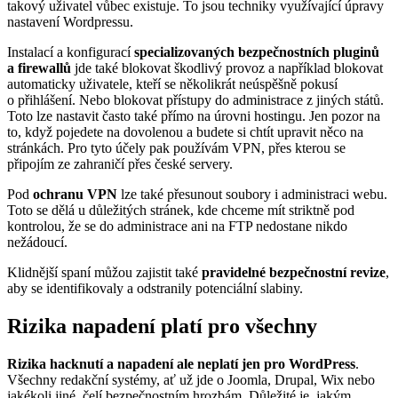
takový uživatel vůbec existuje. To jsou techniky využívající úpravy
nastavení Wordpressu.
Instalací a konfigurací
specializovaných bezpečnostních pluginů
a firewallů
jde také blokovat škodlivý provoz a například blokovat
automaticky uživatele, kteří se několikrát neúspěšně pokusí
o přihlášení. Nebo blokovat přístupy do administrace z jiných států.
Toto lze nastavit často také přímo na úrovni hostingu. Jen pozor na
to, když pojedete na dovolenou a budete si chtít upravit něco na
stránkách. Pro tyto účely pak používám VPN, přes kterou se
připojím ze zahraničí přes české servery.
Pod
ochranu VPN
lze také přesunout soubory i administraci webu.
Toto se dělá u důležitých stránek, kde chceme mít striktně pod
kontrolou, že se do administrace ani na FTP nedostane nikdo
nežádoucí.
Klidnější spaní můžou zajistit také
pravidelné bezpečnostní revize
,
aby se identifikovaly a odstranily potenciální slabiny.
Rizika napadení platí pro všechny
Rizika hacknutí a napadení ale neplatí jen pro WordPress
.
Všechny redakční systémy, ať už jde o Joomla, Drupal, Wix nebo
jakékoli jiné, čelí bezpečnostním hrozbám. Důležité je, jakým