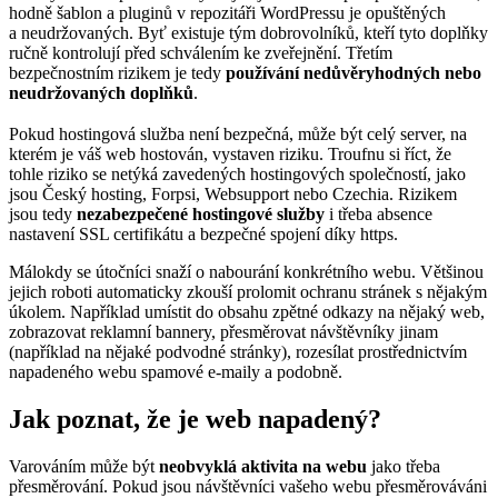
hodně šablon a pluginů v repozitáři WordPressu je opuštěných
a neudržovaných. Byť existuje tým dobrovolníků, kteří tyto doplňky
ručně kontrolují před schválením ke zveřejnění. Třetím
bezpečnostním rizikem je tedy
používání nedůvěryhodných nebo
neudržovaných doplňků
.
⠀
Pokud hostingová služba není bezpečná, může být celý server, na
kterém je váš web hostován, vystaven riziku. Troufnu si říct, že
tohle riziko se netýká zavedených hostingových společností, jako
jsou Český hosting, Forpsi, Websupport nebo Czechia. Rizikem
jsou tedy
nezabezpečené hostingové služby
i třeba absence
nastavení SSL certifikátu a bezpečné spojení díky https.
Málokdy se útočníci snaží o nabourání konkrétního webu. Většinou
jejich roboti automaticky zkouší prolomit ochranu stránek s nějakým
úkolem. Například umístit do obsahu zpětné odkazy na nějaký web,
zobrazovat reklamní bannery, přesměrovat návštěvníky jinam
(například na nějaké podvodné stránky), rozesílat prostřednictvím
napadeného webu spamové e-maily a podobně.
Jak poznat, že je web napadený?
Varováním může být
neobvyklá aktivita na webu
jako třeba
přesměrování. Pokud jsou návštěvníci vašeho webu přesměrováváni