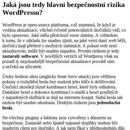
Jaká jsou tedy hlavní bezpečnostní rizika
WordPressu?
WordPress je open-source platforma, což znamená, že když je
vydána aktualizace, všichni (včetně potenciálních útočníků) vidí, co
bylo opraveno. Jaké měla předchozí verze slabiny. A vzhledem
k tomu, že v základu lze snadno zjistit, na jaké verzi daný web běží,
útočníci mají přehled o možných slabinách. A pokud web není
aktualizován, může být snadno napaden. Prvním rizikem je tedy
zastaralý software
. V novějších verzích už Wordpress však na
pozadí ty nejzásadnější bezpečnostní aktualizace provádí sám
a nečeká na uživatele.
Útoky hrubou silou (anglicky brute force attack) jsou většinou
pokusy o rozluštění hesla bez znalosti jeho klíče k dešifrování.
Útočníci zkoušejí různé kombinace hesel, které byly odhaleny.
Databáze hesel a dokonce kombinací e-mailů a hesel použitých
v napadených službách se dají na internetu koupit. Slabá hesla tak
mohou být snadno uhodnuta. Druhým rizikem jsou
jednoduchá
hesla
.
Ne všechny pluginy a šablony jsou vytvořeny s důrazem na
bezpečnost. Zastaralé nebo špatně napsané doplňky mohou být
snadným cílem pro útočníky. A jak jsem říkal v předposledním díle,