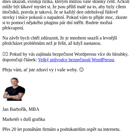
dnes ukázali, existují rizika, kterým můžou vaše stránky čelit. Ačkoli
může být lákavé myslet si, že jsou příliš malé na to, aby byly cílem
útočníků, pravda je taková, že se každý den odehrávají řádově
stovky i tisíce pokusů o napadení. Pokud vám to přijde moc, zkuste
si to pomocí nějakého pluginu pár dní měřit. Budete možná
překvapení.
Na závěr bych chtěl zdůraznit, že je mnohem snazší a levnější
předcházet problémům než je řešit, až když nastanou.
👉🏻 Pokud by vás zajímala bezpečnost Wordpressu více do hloubky,
doporučuji článek:
Velký průvodce bezpečností WordPressu
.
Přeju vám, ať jste zdraví vy i vaše weby. 🙂
Jan Barbořík, MBA
Marketér s duší grafika
Přes 20 let pomáhám firmám a podnikatelům uspět na internetu.