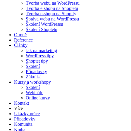
Tvorba webu na WordPressu
Tvorba e-shopu na Shoptetu
Tvorba e-shopu na Shopify
Správa webu na WordPressu
Školení WordPressu
Školení Shoptetu
O mně
Reference
Články
Jak na marketing
WordPress tipy
Shoptet tipy
Školení
Případovky
Zákulisí
Kurzy a workshopy
Školení
Webináře
Online kurzy
Kontakt
Více
Ukázky práce
Případovky
Komunita
Kniha