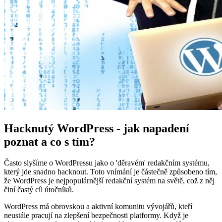
Hacknutý WordPress - jak napadení
poznat a co s tím?
Často slyšíme o WordPressu jako o 'děravém' redakčním systému,
který jde snadno hacknout. Toto vnímání je částečně způsobeno tím,
že WordPress je nejpopulárnější redakční systém na světě, což z něj
činí častý cíl útočníků.
WordPress má obrovskou a aktivní komunitu vývojářů, kteří
neustále pracují na zlepšení bezpečnosti platformy. Když je