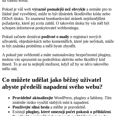
na vašem webu.
Pokud je váš web
výrazně pomalejší než obvykle
a nemáte pro to
žádné jiné vysvětlení, může to být důsledek škodlivého kódu nebo
DDoS útoku. To znamená bombardování stránek nejrůznějšími
požadavky, které jej zcela zahltí. O takovém útoku by vás měl být
schopen informovat poskytovatel webhostingu.
Pokud začnete dostávat
podivné e-maily
o registraci nových
uživatelů, objednávkách nebo komentářích, které jste nečekali, může
to být známka problému a měli byste zbystřit.
A pokud jste svědomití a máte nainstalovány bezpečnostní pluginy,
mohou vás upozornit na podezřelou aktivitu nebo škodlivý kód
ihned. To je asi ta nejlepší možnost, když už by se něco takového
mělo stát.
Co můžete udělat jako běžný uživatel
abyste předešli napadení svého webu?
Pravidelně aktualizujte
WordPress, pluginy a šablony. Tím
zmírníte riziko využití slabých míst k napadení.
Používejte silná hesla
a měňte je pravidelně.
Existují
pluginy, které omezují počet pokusů o přihlášení
.