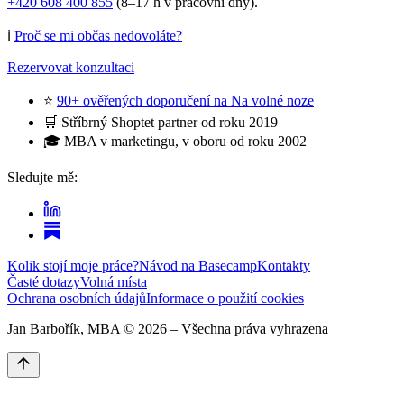
+420 608 400 855
(8–17 h v pracovní dny).
ℹ️
Proč se mi občas nedovoláte?
Rezervovat konzultaci
⭐
90+ ověřených doporučení na Na volné noze
🛒 Stříbrný Shoptet partner od roku 2019
🎓 MBA v marketingu, v oboru od roku 2002
Sledujte mě:
Kolik stojí moje práce?
Návod na Basecamp
Kontakty
Časté dotazy
Volná místa
Ochrana osobních údajů
Informace o použití cookies
Jan Barbořík, MBA ©
2026
– Všechna práva vyhrazena