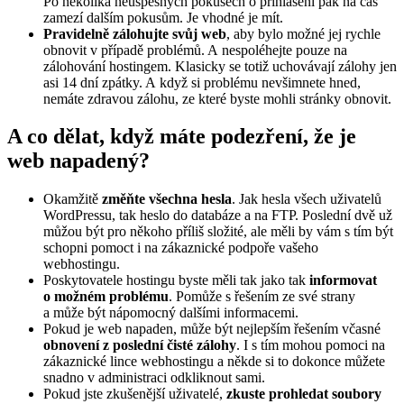
Po několika neúspěšných pokusech o přihlášení pak na čas
zamezí dalším pokusům. Je vhodné je mít.
Pravidelně zálohujte svůj web
, aby bylo možné jej rychle
obnovit v případě problémů. A nespoléhejte pouze na
zálohování hostingem. Klasicky se totiž uchovávají zálohy jen
asi 14 dní zpátky. A když si problému nevšimnete hned,
nemáte zdravou zálohu, ze které byste mohli stránky obnovit.
A co dělat, když máte podezření, že je
web napadený?
Okamžitě
změňte všechna hesla
. Jak hesla všech uživatelů
WordPressu, tak heslo do databáze a na FTP. Poslední dvě už
můžou být pro někoho příliš složité, ale měli by vám s tím být
schopni pomoct i na zákaznické podpoře vašeho
webhostingu.
Poskytovatele hostingu byste měli tak jako tak
informovat
o možném problému
. Pomůže s řešením ze své strany
a může být nápomocný dalšími informacemi.
Pokud je web napaden, může být nejlepším řešením včasné
obnovení z poslední čisté zálohy
. I s tím mohou pomoci na
zákaznické lince webhostingu a někde si to dokonce můžete
snadno v administraci odkliknout sami.
Pokud jste zkušenější uživatelé,
zkuste prohledat soubory