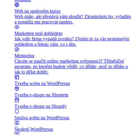
Web na správném kurzu
Web máte, ale přestává vám sloužit? Zkontroluju ho, vyladím
a pomůžu mu pracovat naplno.
Marketing pod dohledem
Jak vaše firma vypadá zvenku? Zjistím to za vás nestranným
pohledem a řeknu vám, co s tím.
Mentoring
Chcete se naučit online marketing svépomocí? Tříměsíční
program, po kterém budete vědět, co děláte, proč to děláte a
jak to dělat dobře.
Tvorba webu na WordPressu
Tvorba e-shopu na Shoptetu
Tvorba e-shopu na Shopify
Správa webu na WordPressu
Školení WordPressu