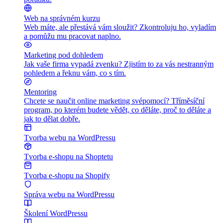
Web na správném kurzu
Web máte, ale přestává vám sloužit? Zkontroluju ho, vyladím
a pomůžu mu pracovat naplno.
Marketing pod dohledem
Jak vaše firma vypadá zvenku? Zjistím to za vás nestranným
pohledem a řeknu vám, co s tím.
Mentoring
Chcete se naučit online marketing svépomocí? Tříměsíční
program, po kterém budete vědět, co děláte, proč to děláte a
jak to dělat dobře.
Tvorba webu na WordPressu
Tvorba e-shopu na Shoptetu
Tvorba e-shopu na Shopify
Správa webu na WordPressu
Školení WordPressu