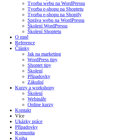
Tvorba webu na WordPressu
Tvorba e-shopu na Shoptetu
Tvorba e-shopu na Shopify
Správa webu na WordPressu
Školení WordPressu
Školení Shoptetu
O mně
Reference
Články
Jak na marketing
WordPress tipy
Shoptet tipy
Školení
Případovky
Zákulisí
Kurzy a workshopy
Školení
Webináře
Online kurzy
Kontakt
Více
Ukázky práce
Případovky
Komunita
Kniha