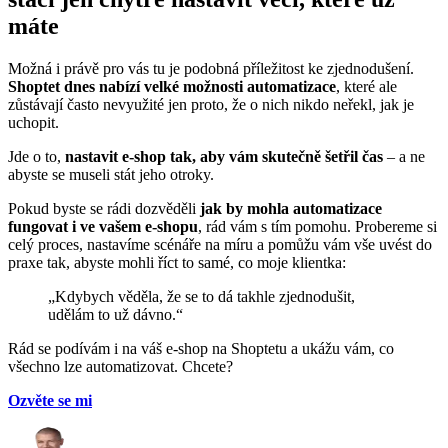
máte
Možná i právě pro vás tu je podobná příležitost ke zjednodušení.
Shoptet dnes nabízí velké možnosti automatizace
, které ale
zůstávají často nevyužité jen proto, že o nich nikdo neřekl, jak je
uchopit.
Jde o to,
nastavit e-shop tak, aby vám skutečně šetřil čas
– a ne
abyste se museli stát jeho otroky.
Pokud byste se rádi dozvěděli
jak by mohla automatizace
fungovat i ve vašem e-shopu
, rád vám s tím pomohu. Probereme si
celý proces, nastavíme scénáře na míru a pomůžu vám vše uvést do
praxe tak, abyste mohli říct to samé, co moje klientka:
„Kdybych věděla, že se to dá takhle zjednodušit,
udělám to už dávno.“
Rád se podívám i na váš e-shop na Shoptetu a ukážu vám, co
všechno lze automatizovat. Chcete?
Ozvěte se mi