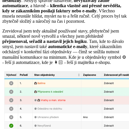
nesloužily
. Nebyly správně nastavené,
nevyužívaly žádné
automatizace
, a hlavně –
klientka vlastně ani přesně nevěděla,
kdy se zákazníkům posílají faktury nebo e-maily
. Všechno
musela neustále hlídat, myslet na to a řešit ručně. Celý proces byl tak
zbytečně složitý a náročný na čas i pozornost.
Zrevidoval jsem tedy aktuálně používané stavy, přebytečné jsem
smazal, některé nově vytvořil a všechny jsem přehledně
přejmenoval, seřadil a nastavil jejich logiku
. Tam, kde to dávalo
smysl, jsem nastavil také
automatické e-maily
, které zákazníkům
odcházejí v konkrétní fázi objednávky — čímž se snížila nutnost
manuální komunikace na minimum. Kde je u objednávky symbol ⚙️
- řeší ji automatizace, kde je 👩🏻 - řeší ji majitelka e-shopu.