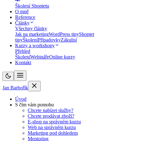
Školení Shoptetu
O mně
Reference
Články
Všechny články
Jak na marketing
WordPress tipy
Shoptet
tipy
Školení
Případovky
Zákulisí
Kurzy a workshopy
Přehled
Školení
Webináře
Online kurzy
Kontakt
Jan Barbořík
Úvod
S čím vám pomohu
Chcete nabízet služby?
Chcete prodávat zboží?
E-shop na správném kurzu
Web na správném kurzu
Marketing pod dohledem
Mentoring