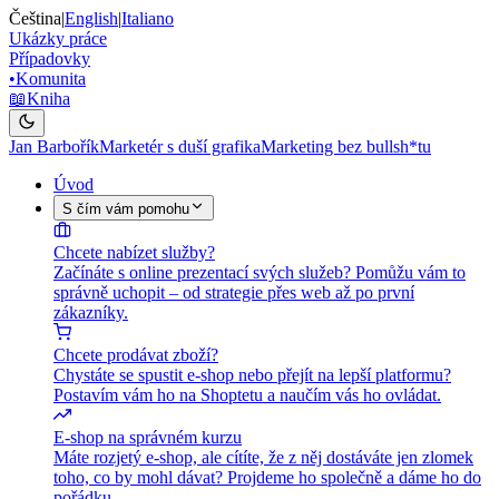
Čeština
|
English
|
Italiano
Ukázky práce
Případovky
•
Komunita
📖
Kniha
Jan Barbořík
Marketér s duší grafika
Marketing bez bullsh*tu
Úvod
S čím vám pomohu
Chcete nabízet služby?
Začínáte s online prezentací svých služeb? Pomůžu vám to
správně uchopit – od strategie přes web až po první
zákazníky.
Chcete prodávat zboží?
Chystáte se spustit e-shop nebo přejít na lepší platformu?
Postavím vám ho na Shoptetu a naučím vás ho ovládat.
E-shop na správném kurzu
Máte rozjetý e-shop, ale cítíte, že z něj dostáváte jen zlomek
toho, co by mohl dávat? Projdeme ho společně a dáme ho do
pořádku.