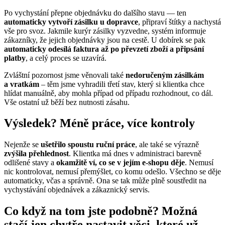
Po vychystání přepne objednávku do dalšího stavu — ten
automaticky vytvoří zásilku u dopravce
, připraví štítky a nachystá
vše pro svoz. Jakmile kurýr zásilky vyzvedne, systém informuje
zákazníky, že jejich objednávky jsou na cestě. U dobírek se pak
automaticky odesílá faktura až po převzetí zboží a připsání
platby
, a celý proces se uzavírá.
Zvláštní pozornost jsme věnovali také
nedoručeným zásilkám
a vratkám
– těm jsme vyhradili třetí stav, který si klientka chce
hlídat manuálně, aby mohla případ od případu rozhodnout, co dál.
Vše ostatní už běží bez nutnosti zásahu.
Výsledek? Méně práce, více kontroly
Nejenže se
ušetřilo spoustu ruční práce
, ale také se výrazně
zvýšila přehlednost
. Klientka má dnes v administraci barevně
odlišené stavy a
okamžitě ví, co se v jejím e-shopu děje
. Nemusí
nic kontrolovat, nemusí přemýšlet, co komu odešlo. Všechno se děje
automaticky, včas a správně. Ona se tak může plně soustředit na
vychystávání objednávek a zákaznický servis.
Co když na tom jste podobně? Možná
stačí jen chytře nastavit věci, které už