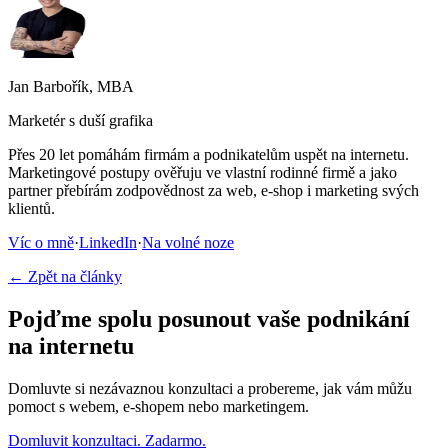
Jan Barbořík, MBA
Marketér s duší grafika
Přes 20 let pomáhám firmám a podnikatelům uspět na internetu.
Marketingové postupy ověřuju ve vlastní rodinné firmě a jako
partner přebírám zodpovědnost za web, e-shop i marketing svých
klientů.
Víc o mně
·
LinkedIn
·
Na volné noze
← Zpět na články
Pojďme spolu posunout vaše podnikání
na internetu
Domluvte si nezávaznou konzultaci a probereme, jak vám můžu
pomoct s webem, e-shopem nebo marketingem.
Domluvit konzultaci. Zadarmo.