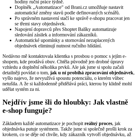
hodiny ruční práce týdně.
Doplněk „Automatizace" od Brani.cz umožňuje nastavit
automatické změny stavů podle definovaných scénářů.
Po správném nastavení stačí ke správě e-shopu pracovat jen
se třemi stavy objednávek.
Napojení dopravců přes Shoptet Balíky automatizuje
sledování zásilek a informování zákazníků.
Automatické upomínky a stornování nezaplacených
objednávek eliminují nutnost ručního hlídání.
Nedávno mě kontaktovala klientka s prosbou o pomoc s jejím e-
shopem, kde prodává obuv. Chtěla původně jen drobné úpravy
vzhledu a doplnění několika prvků. Ale jak jsme si spolu začali
detailněji povídat o tom,
jak u ní probíhá zpracování objednávek
,
vyšlo najevo, že nevyužívá spoustu potenciálu, o kterém vůbec
netušila. A že si každodenně přidělává práci, kterou by klidně mohl
udělat systém za ni.
Nejdřív jsme šli do hloubky: Jak vlastně
e-shop funguje?
Základem každé automatizace je pochopit
reálný proces
, jak
objednávka putuje systémem. Takže jsme si společně prošli krok za
krokem, co se děje od chvíle, kdy zákazník vytvoří objednávku, až