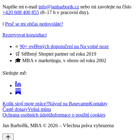
Napište mi e-mail
info@janbarborik.cz
nebo mi zavolejte na číslo
+420 608 400 855
(8–17 h v pracovní dny).
ℹ️
Proč se mi občas nedovoláte?
Rezervovat konzultaci
⭐
90+ ověřených doporučení na Na volné noze
🛒 Stříbrný Shoptet partner od roku 2019
🎓 MBA v marketingu, v oboru od roku 2002
Sledujte mě:
Kolik stojí moje práce?
Návod na Basecamp
Kontakty
Časté dotazy
Volná místa
Ochrana osobních údajů
Informace o použití cookies
Jan Barbořík, MBA ©
2026
– Všechna práva vyhrazena