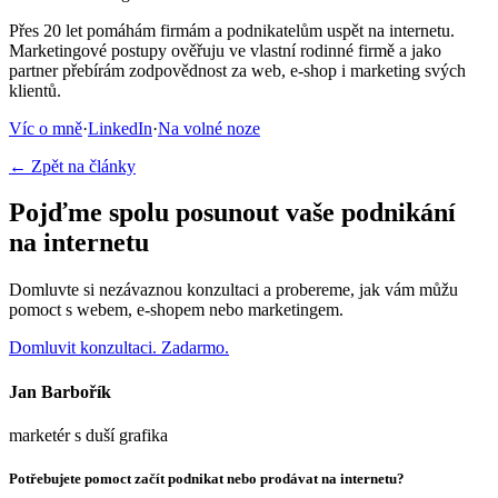
Přes 20 let pomáhám firmám a podnikatelům uspět na internetu.
Marketingové postupy ověřuju ve vlastní rodinné firmě a jako
partner přebírám zodpovědnost za web, e-shop i marketing svých
klientů.
Víc o mně
·
LinkedIn
·
Na volné noze
← Zpět na články
Pojďme spolu posunout vaše podnikání
na internetu
Domluvte si nezávaznou konzultaci a probereme, jak vám můžu
pomoct s webem, e-shopem nebo marketingem.
Domluvit konzultaci. Zadarmo.
Jan Barbořík
marketér s duší grafika
Potřebujete pomoct začít podnikat nebo prodávat na internetu?