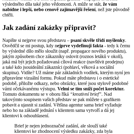
výsledného díla také jeho vědomosti. A může se stát,
že vám
nabídne i lepší, nebo cenově zajímavější řešení
, než jste původně
chtěli.
Jak zadání zakázky připravit?
Napište si nejprve svou představu –
psaní skvěle třídí myšlenky
.
Osvědčil se mi postup, kdy n
ejprve vydefinuji fakta
- tedy k čemu
by výsledné dílo mělo sloužit (např. propagace nového produktu),
jakým způsobem chce zákazníky oslovit (roznos letáků v okolí),
jaká má být jejich požadovaná cílová reakce (navštívit prodejnu)
a také kdo jsouideální zákazníci (pohlaví, věková a sociální
skupina). Vidíte? Už máme pár základních vodítek, kterým nyní jen
připravíme vizuální formu. Pokud máte představu i o estetické
podobě, přiložte odkazy, nebo obrázky, které jsou stylově podobné
vámi očekávanému výstupu.
Velmi se tím sníží počet korektur.
Tomuto dokumentu se v oboru říká
“kreativní brief”
. Nad
takovýmto soupisem vašich představ se pak můžete s grafikem
pobavit a ujasnit si zadání. Většina agentur sama brief vyžaduje
nebo ho na základě jednání s klientem sama vytvoří a dá jej
klientovi k odsouhlasení.
Brief je nejen jednoznačné zadání, ale slouží také
klientovi ke zhodnocení výsledku zakázky, zda byla