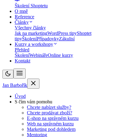
Školení Shoptetu
O mně
Reference
Články
Všechny články
Jak na marketing
WordPress tipy
Shoptet
tipy
Školení
Případovky
Zákulisí
Kurzy a workshopy
Přehled
Školení
Webináře
Online kurzy
Kontakt
Jan Barbořík
Úvod
S čím vám pomohu
Chcete nabízet služby?
Chcete prodávat zboží?
E-shop na správném kurzu
Web na správném kurzu
Marketing pod dohledem
Mentoring