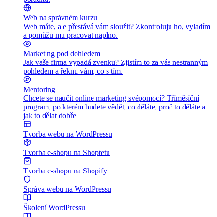
Web na správném kurzu
Web máte, ale přestává vám sloužit? Zkontroluju ho, vyladím
a pomůžu mu pracovat naplno.
Marketing pod dohledem
Jak vaše firma vypadá zvenku? Zjistím to za vás nestranným
pohledem a řeknu vám, co s tím.
Mentoring
Chcete se naučit online marketing svépomocí? Tříměsíční
program, po kterém budete vědět, co děláte, proč to děláte a
jak to dělat dobře.
Tvorba webu na WordPressu
Tvorba e-shopu na Shoptetu
Tvorba e-shopu na Shopify
Správa webu na WordPressu
Školení WordPressu