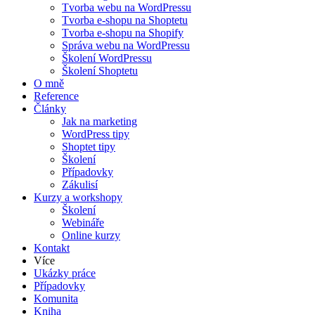
Tvorba webu na WordPressu
Tvorba e-shopu na Shoptetu
Tvorba e-shopu na Shopify
Správa webu na WordPressu
Školení WordPressu
Školení Shoptetu
O mně
Reference
Články
Jak na marketing
WordPress tipy
Shoptet tipy
Školení
Případovky
Zákulisí
Kurzy a workshopy
Školení
Webináře
Online kurzy
Kontakt
Více
Ukázky práce
Případovky
Komunita
Kniha