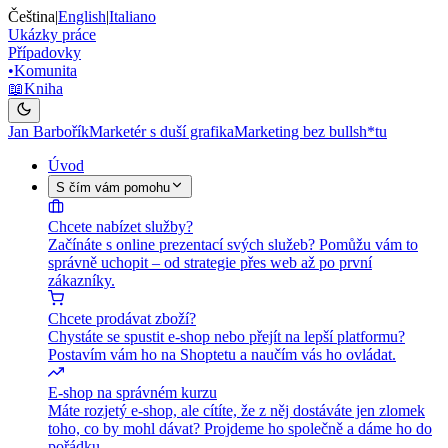
Čeština
|
English
|
Italiano
Ukázky práce
Případovky
•
Komunita
📖
Kniha
Jan Barbořík
Marketér s duší grafika
Marketing bez bullsh*tu
Úvod
S čím vám pomohu
Chcete nabízet služby?
Začínáte s online prezentací svých služeb? Pomůžu vám to
správně uchopit – od strategie přes web až po první
zákazníky.
Chcete prodávat zboží?
Chystáte se spustit e-shop nebo přejít na lepší platformu?
Postavím vám ho na Shoptetu a naučím vás ho ovládat.
E-shop na správném kurzu
Máte rozjetý e-shop, ale cítíte, že z něj dostáváte jen zlomek
toho, co by mohl dávat? Projdeme ho společně a dáme ho do
pořádku.