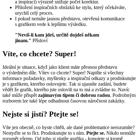
a inspirací) výrazně snižuje počet korektur.
Přiložení inspiračních obrázků ke stylu, který očekáváte,
urychlí celý proces.
I pokud nemáte jasnou představu, otevřená komunikace
s grafikem vede k lepšímu výsledku.
"Nevíš-li kam jdeš, určitě dojdeš někam
jinam."
Přísloví
Víte, co chcete? Super!
Ideální je situace, když jako klient máte přesnou představu
o výsledném díle. Vítev co chcete? Super! Napište si všechny
informace požadavky, myšlenky a inspirační odkazy a prodiskutujte
je s grafikem, kterého oslovujete. Tak si ujasníte zadání, budete
vědět že grafik, kterého jste oslovili na to má a zvládne to. Navíc
také může přispět
zajímavým tipem či dobrou radou
. Podrobným
rozborem lze také lépe odhadnout časovou náročnost zakázky.
Nejste si jistí? Ptejte se!
Víte jen obecně, co byste chtěli, ale dané problematice nerozumíte?
Nestyďte se to říct. Prodiskutujte to s ním.
Ptejte se.
Nikdo nemůže
rozumět všemu. Od toho si platíte grafika - kupujete si kromě