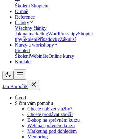
Školení Shoptetu
O mně
Reference
Články
Všechny články
Jak na marketing
WordPress tipy
Shoptet
tipy
Školení
Případovky
Zákulisí
Kurzy a workshopy
Přehled
Školení
Webináře
Online kurzy
Kontakt
Jan Barbořík
Úvod
S čím vám pomohu
Chcete nabízet služby?
Chcete prodávat zboží?
E-shop na správném kurzu
Web na správném kurzu
Marketing pod dohledem
Mentoring