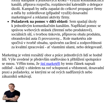
formy kampaně a jednotlivých kroků - využití komunikačních
kanálů, příprava rozpočtu, rozplánování kalendáře a delegace
úkolů. Kampaň by měla zapadat do celkové propagace firmy
a měla by zohledňovat (případně využít) dosavadní
marketingové a reklamní aktivity firmy.
Požadavek na pomoc v dílčí oblasti
- Sem spadají úkoly
k jednotlivým komunikačním kanálům. Například pomoc se
správou webových stránek (firemní nebo produktové),
sociálních sítí, s tvorbou tiskovin, přípravou obalu produktu,
obrandování auta či provozovny... Role marketéra zde
spočívá v tvorbě obsahu, správném zacílení a zodpovědnosti
za kvalitní zpracování - ať vlastními silami, nebo delegovaně.
Marketing je velmi rozsáhlý obor a práce jednotlivých lidí se hodně
liší. Výše uvedené je především směřováno k přiblížení spolupráce
se mnou. Věřím tomu, že
jiní marketéři
by tento článek napsali
odlišně - každý s ohledem na své schopnosti a vědomosti, dosavadní
praxi a požadavky, se kterými se od svých nadřízených nebo
zákazníků setkávají.