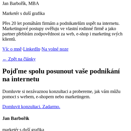
Jan Barbořík, MBA
Marketér s duší grafika
Přes 20 let pomáhám firmám a podnikatelům uspět na internetu.
Marketingové postupy ověřuju ve vlastní rodinné firmě a jako
partner přebírám zodpovědnost za web, e-shop i marketing svých
klientů.
Víc o mně
·
LinkedIn
·
Na volné noze
← Zpět na články
Pojďme spolu posunout vaše podnikání
na internetu
Domluvte si nezávaznou konzultaci a probereme, jak vám můžu
pomoct s webem, e-shopem nebo marketingem.
Domluvit konzultaci. Zadarmo.
Jan Barbořík
marketér s duší grafika