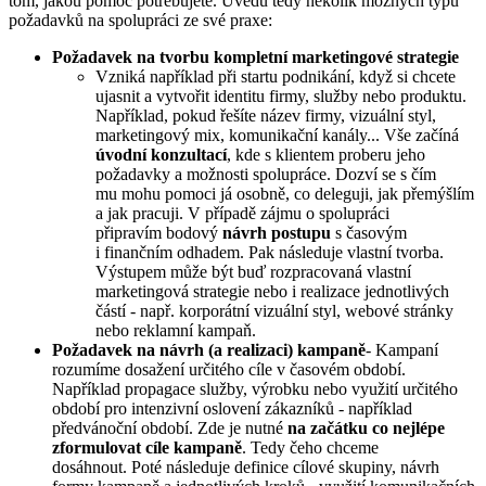
tom, jakou pomoc potřebujete. Uvedu tedy několik možných typů
požadavků na spolupráci ze své praxe:
Požadavek na tvorbu kompletní marketingové strategie
Vzniká například při startu podnikání, když si chcete
ujasnit a vytvořit identitu firmy, služby nebo produktu.
Například, pokud řešíte název firmy, vizuální styl,
marketingový mix, komunikační kanály... Vše začíná
úvodní konzultací
, kde s klientem proberu jeho
požadavky a možnosti spolupráce. Dozví se s čím
mu mohu pomoci já osobně, co deleguji, jak přemýšlím
a jak pracuji. V případě zájmu o spolupráci
připravím bodový
návrh postupu
s časovým
i finančním odhadem. Pak následuje vlastní tvorba.
Výstupem může být buď rozpracovaná vlastní
marketingová strategie nebo i realizace jednotlivých
částí - např. korporátní vizuální styl, webové stránky
nebo reklamní kampaň.
Požadavek na návrh (a realizaci) kampaně
- Kampaní
rozumíme dosažení určitého cíle v časovém období.
Například propagace služby, výrobku nebo využití určitého
období pro intenzivní oslovení zákazníků - například
předvánoční období. Zde je nutné
na začátku co nejlépe
zformulovat cíle kampaně
. Tedy čeho chceme
dosáhnout. Poté následuje definice cílové skupiny, návrh