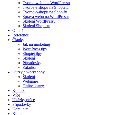
Tvorba webu na WordPressu
Tvorba e-shopu na Shoptetu
Tvorba e-shopu na Shopify
Správa webu na WordPressu
Školení WordPressu
Školení Shoptetu
O mně
Reference
Články
Jak na marketing
WordPress tipy
Shoptet tipy
Školení
Případovky
Zákulisí
Kurzy a workshopy
Školení
Webináře
Online kurzy
Kontakt
Více
Ukázky práce
Případovky
Komunita
Kniha