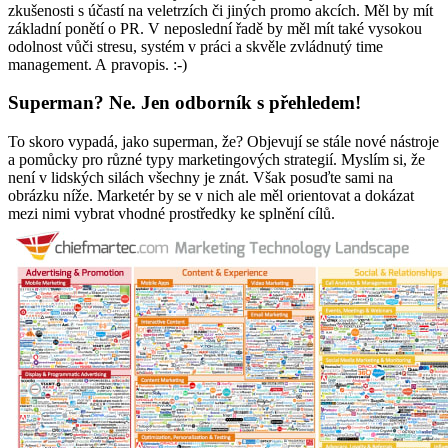
zkušenosti s účastí na veletrzích či jiných promo akcích. Měl by mít
základní ponětí o PR. V neposlední řadě by měl mít také vysokou
odolnost vůči stresu, systém v práci a skvěle zvládnutý time
management. A pravopis. :-)
Superman? Ne. Jen odborník s přehledem!
To skoro vypadá, jako superman, že? Objevují se stále nové nástroje
a pomůcky pro různé typy marketingových strategií. Myslím si, že
není v lidských silách všechny je znát. Však posuďte sami na
obrázku níže. Marketér by se v nich ale měl orientovat a dokázat
mezi nimi vybrat vhodné prostředky ke splnění cílů.