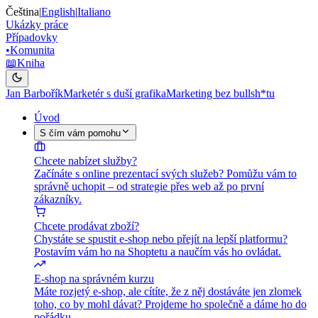
Čeština
|
English
|
Italiano
Ukázky práce
Případovky
•
Komunita
📖
Kniha
Jan Barbořík
Marketér s duší grafika
Marketing bez bullsh*tu
Úvod
S čím vám pomohu
Chcete nabízet služby?
Začínáte s online prezentací svých služeb? Pomůžu vám to
správně uchopit – od strategie přes web až po první
zákazníky.
Chcete prodávat zboží?
Chystáte se spustit e-shop nebo přejít na lepší platformu?
Postavím vám ho na Shoptetu a naučím vás ho ovládat.
E-shop na správném kurzu
Máte rozjetý e-shop, ale cítíte, že z něj dostáváte jen zlomek
toho, co by mohl dávat? Projdeme ho společně a dáme ho do
pořádku.