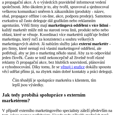
a propagační akce. A o výsledcích pravidelně informovat vedení
společnosti. Jeho úkolem je to, aby tvořil, spravoval a sjednocoval
veškerou komunikaci směrem k zákazníkům (produkty - název,
obal, propagace offline i on-line, akce, podpora prodeje). Samotnou
exekutivu už často deleguje dál grafikům nebo reklamním
agenturám. Větší firmy mají
marketingová oddělení s více lidmi
-
každý marketér může mít na starosti svou linii, produkt nebo nebo
oblast, které se věnuje. Koordinaci více marketérů zajišťuje ředitel
marketingu, který ručí za konzistenci a souhru veškerých
marketingových aktivit. Já nabízím služby jako
externí marketér
-
pro firmy, které nemají svá vlastní marketingové oddělení, ale
potřebují, aby se jim o marketing někdo staral. Aby za to odpovídal
jeden člověk. Často se totiž nekoncepčně až živelně tvoří různé
reklamy či propagační akce, bez hlubších souvislostí, plánování
a vyhodnocování. Díky tomu, že se
věnuji i grafice
dokážu spoustu
věcí udělat přímo já, na zbytek mám dobré kontakty a práci deleguji.
Čím těsnější je spolupráce marketéra s klientem, tím
lepší jsou výsledky.
Jak tedy probíhá spolupráce s externím
marketérem?
V případě externího marketingového specialisty záleží především na