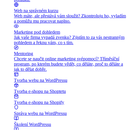
Web na správném kurzu
Web máte, ale přestává vám sloužit? Zkontroluju ho, vyladím
a pomůžu mu pracovat naplno.
Marketing pod dohledem
Jak vaše firma vypadá zvenku? Zjistím to za vás nestranným
pohledem a řeknu vám, co s tím.
Mentoring
Chcete se naučit online marketing svépomocí? Tříměsíční
program, po kterém budete vědět, co děláte, proč to děláte a
jak to dělat dobře.
Tvorba webu na WordPressu
Tvorba e-shopu na Shoptetu
Tvorba e-shopu na Shopify
Správa webu na WordPressu
Školení WordPressu