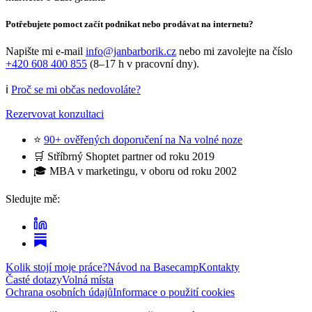
Potřebujete pomoct začít podnikat nebo prodávat na internetu?
Napište mi e-mail
info@janbarborik.cz
nebo mi zavolejte na číslo
+420 608 400 855
(8–17 h v pracovní dny).
ℹ️
Proč se mi občas nedovoláte?
Rezervovat konzultaci
⭐
90+ ověřených doporučení na Na volné noze
🛒 Stříbrný Shoptet partner od roku 2019
🎓 MBA v marketingu, v oboru od roku 2002
Sledujte mě:
Kolik stojí moje práce?
Návod na Basecamp
Kontakty
Časté dotazy
Volná místa
Ochrana osobních údajů
Informace o použití cookies