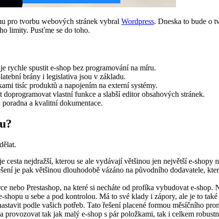
ormu pro tvorbu webových stránek vybral
Wordpress
. Dneska to bude o t
eho limity. Pusťme se do toho.
je rychle spustit e-shop bez programování na míru.
latební brány i legislativa jsou v základu.
kami tisíc produktů a napojením na externí systémy.
doprogramovat vlastní funkce a slabší editor obsahových stránek.
 poradna a kvalitní dokumentace.
pu?
dělat.
e cesta nejdražší, kterou se ale vydávají většinou jen největší e-shopy
ešení je pak většinou dlouhodobě vázáno na původního dodavatele, který
nebo Prestashop, na které si necháte od profíka vybudovat e-shop. 
-shopu u sebe a pod kontrolou. Má to své klady i zápory, ale je to také
ti nastavit podle vašich potřeb. Tato řešení placené formou měsíčního 
a provozovat tak jak malý e-shop s pár položkami, tak i celkem robustn