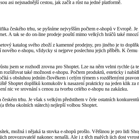
ou asi nejsnadnější cestou, jak začít a růst na jedné platformě.
cifika českého trhu, se pyšníme nejvyšším počtem e‑shopů v Evropě. Je 
net. A tak se do on-line prodeje pouští mimo velkých hráčů také mnozí
netový katalog svého zboží z kamenné prodejny, pro jiného je to doplňk
 nového e-shopu, vždycky si nejprve poslechnu jejich příběh. K čemu e-
 růstu jsem se rozhodl zrovna pro Shoptet. Lze na něm velmi rychle (a t
ím rozšiřovat také možnosti e-shopu. Počtem produktů, esteticky i nabíd
Počítá s obsluhou jedním člověkem i celým týmem s rozdělenými pravo
 tržiště Shoptet doplňků komukoliv k nasazení prakticky na jeden klik za
 není nic ve srovnání s cenou za tvorbu celého e-shopu na zakázku.
ském trhu. Je však s velkým předstihem v čele ostatních konkurentů, 
(a třeba okolních státech) nejlepší volbou Shoptet.
tek, možná i nějaká ta stovka e-shopů prošlo. Většinou je pro lidi S
ich provozovatelé nakonec nenašli. Ale i z těch malých jich dost vyrost