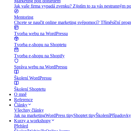
Marketing pod dohledem
Jak vaše firma vypadá zvenku? Zjistím to za vás nestranným po
Mentoring
Chcete se naučit online marketing svépomocí? Tříměsíční program
Tvorba webu na WordPressu
Tvorba e-shopu na Shoptetu
Tvorba e-shopu na Shopify
Správa webu na WordPressu
Školení WordPressu
Školení Shoptetu
O mně
Reference
Články
Všechny články
Jak na marketing
WordPress tipy
Shoptet tipy
Školení
Případovky
Kurzy a workshopy
Přehled