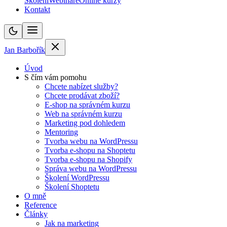
Školení
Webináře
Online kurzy
Kontakt
Jan Barbořík
Úvod
S čím vám pomohu
Chcete nabízet služby?
Chcete prodávat zboží?
E-shop na správném kurzu
Web na správném kurzu
Marketing pod dohledem
Mentoring
Tvorba webu na WordPressu
Tvorba e-shopu na Shoptetu
Tvorba e-shopu na Shopify
Správa webu na WordPressu
Školení WordPressu
Školení Shoptetu
O mně
Reference
Články
Jak na marketing