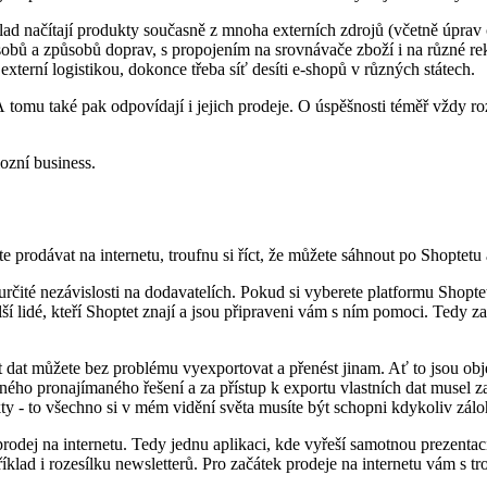
lad načítají produkty současně z mnoha externích zdrojů (včetně úprav
obů a způsobů doprav, s propojením na srovnávače zboží i na různé rekl
xterní logistikou, dokonce třeba síť desíti e-shopů v různých státech.
 A tomu také pak odpovídají i jejich prodeje. O úspěšnosti téměř vždy ro
ozní business.
te prodávat na internetu, troufnu si říct, že můžete sáhnout po Shoptetu
čité nezávislosti na dodavatelích. Pokud si vyberete platformu Shoptet
další lidé, kteří Shoptet znají a jsou připraveni vám s ním pomoci. Tedy 
ást dat můžete bez problému vyexportovat a přenést jinam. Ať to jsou o
 jiného pronajímaného řešení a za přístup k exportu vlastních dat musel z
ty - to všechno si v mém vidění světa musíte být schopni kdykoliv zál
ý prodej na internetu. Tedy jednu aplikaci, kde vyřeší samotnou prezenta
říklad i rozesílku newsletterů. Pro začátek prodeje na internetu vám s t