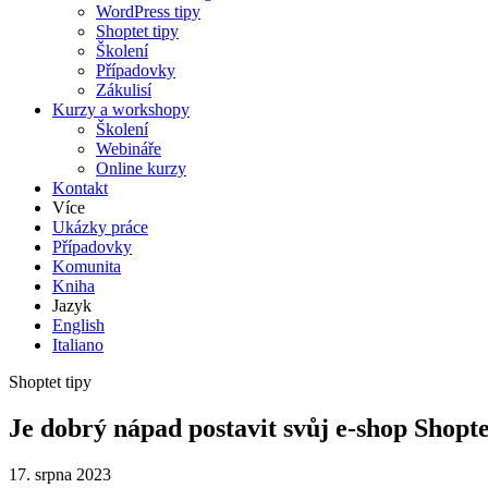
WordPress tipy
Shoptet tipy
Školení
Případovky
Zákulisí
Kurzy a workshopy
Školení
Webináře
Online kurzy
Kontakt
Více
Ukázky práce
Případovky
Komunita
Kniha
Jazyk
English
Italiano
Shoptet tipy
Je dobrý nápad postavit svůj e-shop Shopt
17. srpna 2023