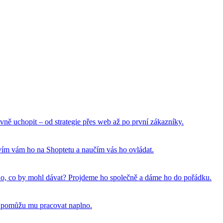
vně uchopit – od strategie přes web až po první zákazníky.
tavím vám ho na Shoptetu a naučím vás ho ovládat.
 toho, co by mohl dávat? Projdeme ho společně a dáme ho do pořádku.
a pomůžu mu pracovat naplno.