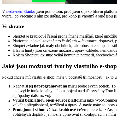
V
nedávném článku
jsem psal o tom, proč jsem si jako hlavní platf
vybral, co všechno s ním lze udělat, pro koho je vhodný a jaké jsou j
Ve zkratce
Shoptet je krabicové řešení pronajímané měsíčně, které umožňu
Platforma je lokalizovaná pro český trh -- fakturace, dopravci, p
Shoptet zvládne jak malý obchůdek, tak robustní e-shop s desít
Hlavní limity jsou omezené možnosti úprav vzhledu, nemožnost 
Kolem Shoptetu existuje velká komunita partnerů, facebooková
Jaké jsou možnosti tvorby vlastního e-sho
Pokud chcete mít vlastní e-shop, máte v podstatě tři možnosti, jak to u
Nechat si jej
naprogramovat na míru
podle svých potřeb. To j
neobvyklé funkcionality nebo napojení na další systémy.Toto ř
a případný další rozvoj.
Využít bezplatnou open-source platformu
jako WooCommerce 
velkého přizpůsobení, rozšíření a úprav. A navíc máte soubory e
Pronajmout si hotové tzv. krabicové řešení
, které lze z čás
volitelných doplňků je možné upravovat si konfiguraci na míru 