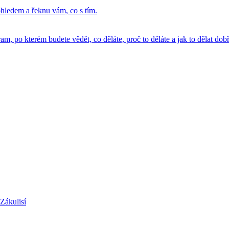
hledem a řeknu vám, co s tím.
, po kterém budete vědět, co děláte, proč to děláte a jak to dělat dobř
Zákulisí