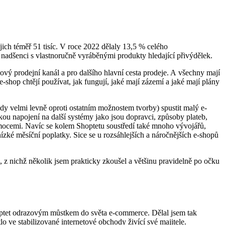
jich téměř 51 tisíc. V roce 2022 dělaly 13,5 % celého
 nadšenci s vlastnoručně vyráběnými produkty hledající přivýdělek.
ový prodejní kanál a pro dalšího hlavní cesta prodeje. A všechny mají
shop chtějí používat, jak fungují, jaké mají zázemí a jaké mají plány
edy velmi levně oproti ostatním možnostem tvorby) spustit malý e-
kou napojení na další systémy jako jsou dopravci, způsoby plateb,
mocemi. Navíc se kolem Shoptetu soustředí také mnoho vývojářů,
 nízké měsíční poplatky. Sice se u rozsáhlejších a náročnějších e-shopů
z nichž několik jsem prakticky zkoušel a většinu pravidelně po očku
hoptet odrazovým můstkem do světa e-commerce. Dělal jsem tak
lo ve stabilizované internetové obchody živící své majitele.