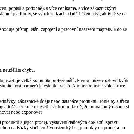
 cen, popisů a podobně), s více ceníkama, s více zákaznickými
amní platformy, se synchronizací skladů i účetnictví, aktivně se na
zhoduje přístup, elán, zapojení a pracovní nasazení majitele. Kdo se
 a neuděláte chybu.
u, existuje velká komunita profesionálů, kterou můžete oslovit kvůli
zastupitelnost partnerů je vskutku velká. A mimo to máte stále k ruce
bjednávky, zákaznické údaje nebo databáze produktů. Tohle byla třeba
aplatit částky kolem deseti tisíc korun. Jasně, že pronajmutý e-shop si
ohovat nebo exportovat.
ci produktů a jejich prodej, vystavení daňových dokladů, správu
rochou nadsázky stačí jen živnostenský list, produkty na prodej a po