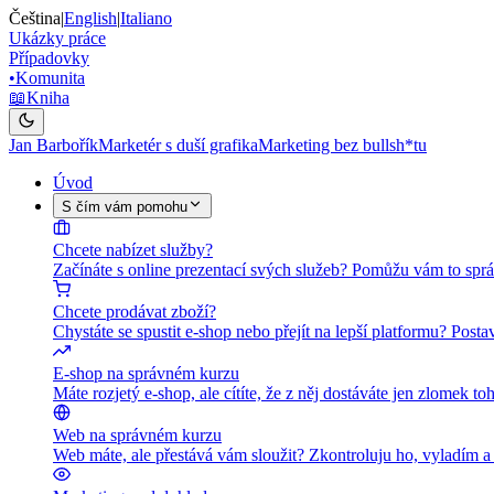
Čeština
|
English
|
Italiano
Ukázky práce
Případovky
•
Komunita
📖
Kniha
Jan Barbořík
Marketér s duší grafika
Marketing bez bullsh*tu
Úvod
S čím vám pomohu
Chcete nabízet služby?
Začínáte s online prezentací svých služeb? Pomůžu vám to sprá
Chcete prodávat zboží?
Chystáte se spustit e-shop nebo přejít na lepší platformu? Pos
E-shop na správném kurzu
Máte rozjetý e-shop, ale cítíte, že z něj dostáváte jen zlomek
Web na správném kurzu
Web máte, ale přestává vám sloužit? Zkontroluju ho, vyladím 