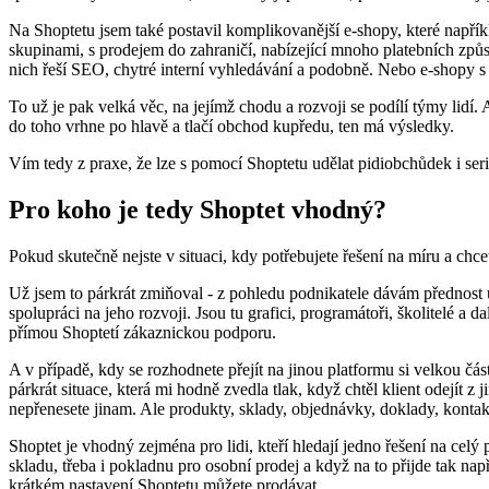
Na Shoptetu jsem také postavil komplikovanější e-shopy, které napřík
skupinami, s prodejem do zahraničí, nabízející mnoho platebních způs
nich řeší SEO, chytré interní vyhledávání a podobně. Nebo e-shopy s e
To už je pak velká věc, na jejímž chodu a rozvoji se podílí týmy lidí.
do toho vrhne po hlavě a tlačí obchod kupředu, ten má výsledky.
Vím tedy z praxe, že lze s pomocí Shoptetu udělat pidiobchůdek i seri
Pro koho je tedy Shoptet vhodný?
Pokud skutečně nejste v situaci, kdy potřebujete řešení na míru a chce
Už jsem to párkrát zmiňoval - z pohledu podnikatele dávám přednost ur
spolupráci na jeho rozvoji. Jsou tu grafici, programátoři, školitelé a 
přímou Shoptetí zákaznickou podporu.
A v případě, kdy se rozhodnete přejít na jinou platformu si velkou č
párkrát situace, která mi hodně zvedla tlak, když chtěl klient odejít z
nepřenesete jinam. Ale produkty, sklady, objednávky, doklady, kontak
Shoptet je vhodný zejména pro lidi, kteří hledají jedno řešení na cel
skladu, třeba i pokladnu pro osobní prodej a když na to přijde tak nap
krátkém nastavení Shoptetu můžete prodávat.