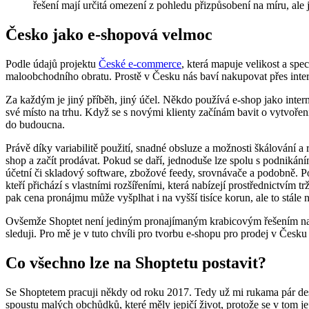
řešení mají určitá omezení z pohledu přizpůsobení na míru, ale js
Česko jako e-shopová velmoc
Podle údajů projektu
České e‑commerce
, která mapuje velikost a spe
maloobchodního obratu. Prostě v Česku nás baví nakupovat přes inter
Za každým je jiný příběh, jiný účel. Někdo používá e-shop jako inter
své místo na trhu. Když se s novými klienty začínám bavit o vytvoření
do budoucna.
Právě díky variabilitě použití, snadné obsluze a možnosti škálování a
shop a začít prodávat. Pokud se daří, jednoduše lze spolu s podnikán
účetní či skladový software, zbožové feedy, srovnávače a podobně. 
kteří přichází s vlastními rozšířeními, která nabízejí prostřednictvím
pak cena pronájmu může vyšplhat i na vyšší tisíce korun, ale to stále
Ovšemže Shoptet není jediným pronajímaným krabicovým řešením na če
sleduji. Pro mě je v tuto chvíli pro tvorbu e-shopu pro prodej v Česku 
Co všechno lze na Shoptetu postavit?
Se Shoptetem pracuji někdy od roku 2017. Tedy už mi rukama pár desí
spoustu malých obchůdků, které měly jepičí život, protože se v tom jej