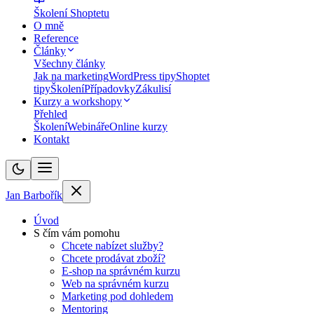
Školení Shoptetu
O mně
Reference
Články
Všechny články
Jak na marketing
WordPress tipy
Shoptet
tipy
Školení
Případovky
Zákulisí
Kurzy a workshopy
Přehled
Školení
Webináře
Online kurzy
Kontakt
Jan Barbořík
Úvod
S čím vám pomohu
Chcete nabízet služby?
Chcete prodávat zboží?
E-shop na správném kurzu
Web na správném kurzu
Marketing pod dohledem
Mentoring