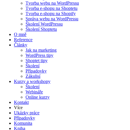
Tvorba webu na WordPressu
Tvorba e-shopu na Shoptetu
Tvorba e-shopu na Shopify
Správa webu na WordPressu
Školení WordPressu
Školení Shoptetu
O mně
Reference
Články
Jak na marketing
WordPress tipy
Shoptet tipy
Školení
Případovky
Zákulisí
Kurzy a workshopy
Školení
Webináře
Online kurzy
Kontakt
Více
Ukázky práce
Případovky
Komunita
Kniha