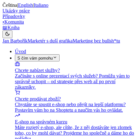
Čeština
|
English
|
Italiano
Ukázky práce
Případovky
•
Komunita
📖
Kniha
Jan Barbořík
Marketér s duší grafika
Marketing bez bullsh*tu
Úvod
S čím vám pomohu
Chcete nabízet služby?
Začínáte s online prezentací svých služeb? Pomůžu vám to
správně uchopit – od strategie přes web až po první
zákazníky.
Chcete prodávat zboží?
Chystáte se spustit e-shop nebo přejít na lepší platformu?
Postavím vám ho na Shoptetu a naučím vás ho ovládat.
E-shop na správném kurzu
Máte rozjetý e-shop, ale cítíte, že z něj dostáváte jen zlomek
toho, co by mohl dávat? Projdeme ho společně a dáme ho do
pořádku.