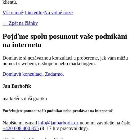
klientů.
Víc o mně
·
LinkedIn
·
Na volné noze
← Zpět na články
Pojďme spolu posunout vaše podnikání
na internetu
Domluvte si nezávaznou konzultaci a probereme, jak vám můžu
pomoct s webem, e-shopem nebo marketingem.
Domluvit konzultaci. Zadarmo.
Jan Barbořík
marketér s duší grafika
Potřebujete pomoct začít podnikat nebo prodávat na internetu?
Napište mi e-mail
info@janbarborik.cz
nebo mi zavolejte na číslo
+420 608 400 855
(8–17 h v pracovní dny).