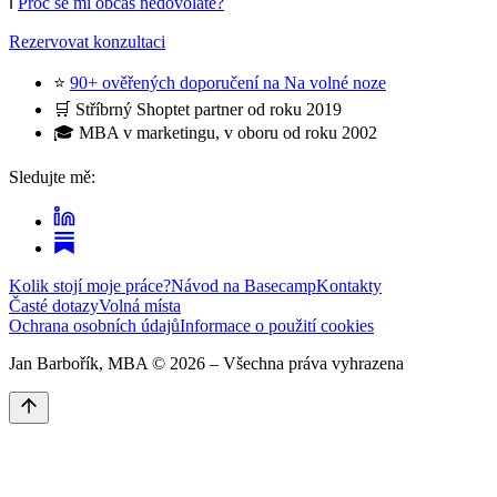
ℹ️
Proč se mi občas nedovoláte?
Rezervovat konzultaci
⭐
90+ ověřených doporučení na Na volné noze
🛒 Stříbrný Shoptet partner od roku 2019
🎓 MBA v marketingu, v oboru od roku 2002
Sledujte mě:
Kolik stojí moje práce?
Návod na Basecamp
Kontakty
Časté dotazy
Volná místa
Ochrana osobních údajů
Informace o použití cookies
Jan Barbořík, MBA ©
2026
– Všechna práva vyhrazena