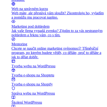
Web na správném kurzu
Web máte, ale přestává vám sloužit? Zkontroluju ho, vyladím
a pomůžu mu pracovat naplno.
Marketing pod dohledem
Jak vaše firma vypadá zvenku? Zjistím to za vás nestranným
pohledem a řeknu vám, co s tím.
Mentoring
Chcete se naučit online marketing svépomocí? Tříměsíční
program, po kterém budete vědět, co děláte, proč to děláte a
jak to dělat dobře.
Tvorba webu na WordPressu
Tvorba e-shopu na Shoptetu
Tvorba e-shopu na Shopify
Správa webu na WordPressu
Školení WordPressu