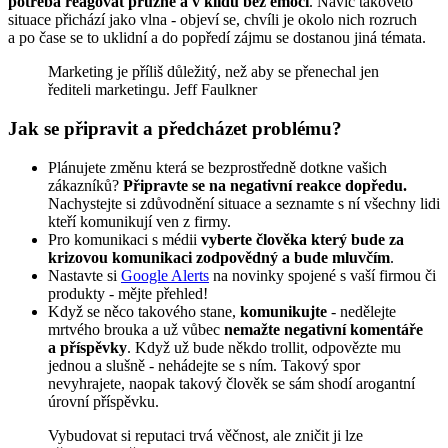
potřeba reagovat pružně a v klidu bez emocí
. Navíc takovéto
situace přichází jako vlna - objeví se, chvíli je okolo nich rozruch
a po čase se to uklidní a do popředí zájmu se dostanou jiná témata.
Marketing je příliš důležitý, než aby se přenechal jen
řediteli marketingu. Jeff Faulkner
Jak se připravit a předcházet problému?
Plánujete změnu která se bezprostředně dotkne vašich
zákazníků?
Připravte se na negativní reakce dopředu.
Nachystejte si zdůvodnění situace a seznamte s ní všechny lidi
kteří komunikují ven z firmy.
Pro komunikaci s médii
vyberte člověka který bude za
krizovou komunikaci zodpovědný a bude mluvčím
.
Nastavte si
Google Alerts
na novinky spojené s vaší firmou či
produkty - mějte přehled!
Když se něco takového stane,
komunikujte
- nedělejte
mrtvého brouka a už vůbec
nemažte negativní komentáře
a příspěvky
. Když už bude někdo trollit, odpovězte mu
jednou a slušně - nehádejte se s ním. Takový spor
nevyhrajete, naopak takový člověk se sám shodí arogantní
úrovní příspěvku.
Vybudovat si reputaci trvá věčnost, ale zničit ji lze