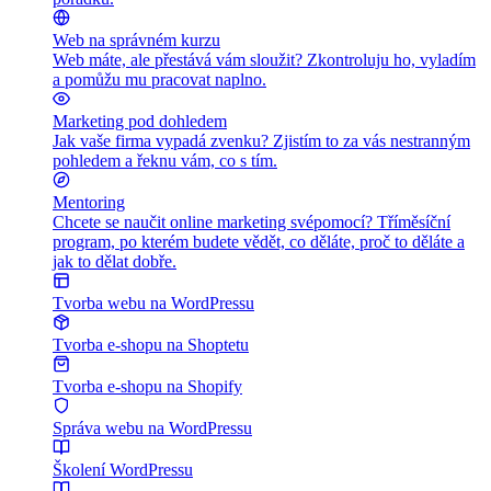
Web na správném kurzu
Web máte, ale přestává vám sloužit? Zkontroluju ho, vyladím
a pomůžu mu pracovat naplno.
Marketing pod dohledem
Jak vaše firma vypadá zvenku? Zjistím to za vás nestranným
pohledem a řeknu vám, co s tím.
Mentoring
Chcete se naučit online marketing svépomocí? Tříměsíční
program, po kterém budete vědět, co děláte, proč to děláte a
jak to dělat dobře.
Tvorba webu na WordPressu
Tvorba e-shopu na Shoptetu
Tvorba e-shopu na Shopify
Správa webu na WordPressu
Školení WordPressu