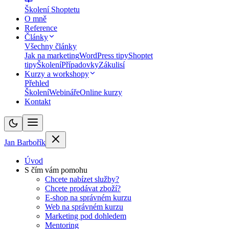
Školení Shoptetu
O mně
Reference
Články
Všechny články
Jak na marketing
WordPress tipy
Shoptet
tipy
Školení
Případovky
Zákulisí
Kurzy a workshopy
Přehled
Školení
Webináře
Online kurzy
Kontakt
Jan Barbořík
Úvod
S čím vám pomohu
Chcete nabízet služby?
Chcete prodávat zboží?
E-shop na správném kurzu
Web na správném kurzu
Marketing pod dohledem
Mentoring