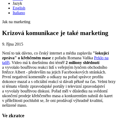
Jazyk
English
Italiano
Jak na marketing
Krizová komunikace je také marketing
9. října 2015
Není to tak dávno, co český internet a média zaplavila
"šokující
zpráva" o křehčeném mase
z pořadu Romana Vaňka
Peklo na
talíři
. Video má k dnešnímu dni téměř
2 miliony shlédnutí
a vyvolalo bouřlivou reakci lidí s veřejným lynčem obchodního
řetězce Albert - především na jejich Facebookových stránkách.
První negativní komentáře a odkazy na pořad správce profilu
dokonce mazal a s oficiální reakcí si dávali pěkně na čas. Velmi brzy
si tématu všimly zpravodajské portály i televizní zpravodajství
a vyvolaly bouřlivou diskusi. Pořad měl v důsledku na svědomí
ukončení prodeje křehčeného masa a konkurentům nahrál do karet
v příležitosti pochlubit se, že oni prodávají výhradně kvalitní,
nešizené maso.
Ve zkratce