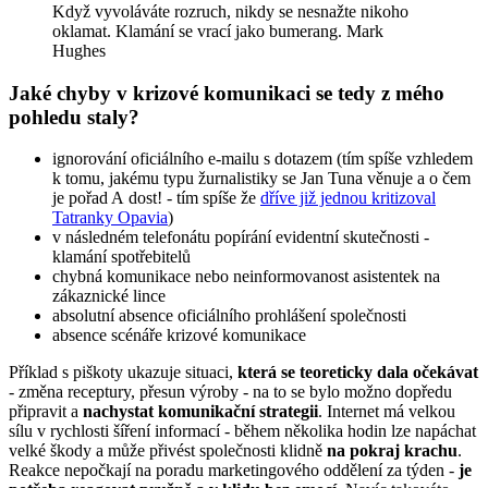
Když vyvoláváte rozruch, nikdy se nesnažte nikoho
oklamat. Klamání se vrací jako bumerang. Mark
Hughes
Jaké chyby v krizové komunikaci se tedy z mého
pohledu staly?
ignorování oficiálního e-mailu s dotazem (tím spíše vzhledem
k tomu, jakému typu žurnalistiky se Jan Tuna věnuje a o čem
je pořad A dost! - tím spíše že
dříve již jednou kritizoval
Tatranky Opavia
)
v následném telefonátu popírání evidentní skutečnosti -
klamání spotřebitelů
chybná komunikace nebo neinformovanost asistentek na
zákaznické lince
absolutní absence oficiálního prohlášení společnosti
absence scénáře krizové komunikace
Příklad s piškoty ukazuje situaci,
která se teoreticky dala očekávat
- změna receptury, přesun výroby - na to se bylo možno dopředu
připravit a
nachystat komunikační strategii
. Internet má velkou
sílu v rychlosti šíření informací - během několika hodin lze napáchat
velké škody a může přivést společnosti klidně
na pokraj krachu
.
Reakce nepočkají na poradu marketingového oddělení za týden -
je