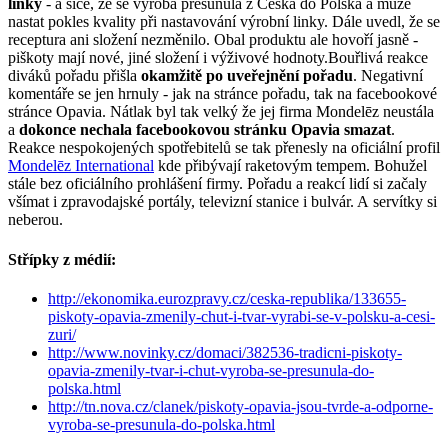
linky
- a sice, že se výroba přesunula z Česka do Polska a může
nastat pokles kvality při nastavování výrobní linky. Dále uvedl, že se
receptura ani složení nezměnilo. Obal produktu ale hovoří jasně -
piškoty mají nové, jiné složení i výživové hodnoty.Bouřlivá reakce
diváků pořadu přišla
okamžitě po uveřejnění pořadu
. Negativní
komentáře se jen hrnuly - jak na stránce pořadu, tak na facebookové
stránce Opavia. Nátlak byl tak velký že jej firma Mondelēz neustála
a
dokonce nechala facebookovou stránku Opavia smazat
.
Reakce nespokojených spotřebitelů se tak přenesly na oficiální profil
Mondelēz International
kde přibývají raketovým tempem. Bohužel
stále bez oficiálního prohlášení firmy. Pořadu a reakcí lidí si začaly
všímat i zpravodajské portály, televizní stanice i bulvár. A servítky si
neberou.
Střípky z médií:
http://ekonomika.eurozpravy.cz/ceska-republika/133655-
piskoty-opavia-zmenily-chut-i-tvar-vyrabi-se-v-polsku-a-cesi-
zuri/
http://www.novinky.cz/domaci/382536-tradicni-piskoty-
opavia-zmenily-tvar-i-chut-vyroba-se-presunula-do-
polska.html
http://tn.nova.cz/clanek/piskoty-opavia-jsou-tvrde-a-odporne-
vyroba-se-presunula-do-polska.html