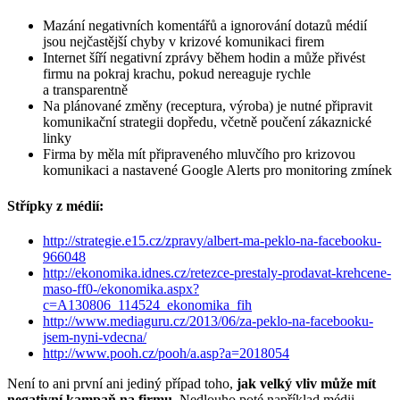
Mazání negativních komentářů a ignorování dotazů médií
jsou nejčastější chyby v krizové komunikaci firem
Internet šíří negativní zprávy během hodin a může přivést
firmu na pokraj krachu, pokud nereaguje rychle
a transparentně
Na plánované změny (receptura, výroba) je nutné připravit
komunikační strategii dopředu, včetně poučení zákaznické
linky
Firma by měla mít připraveného mluvčího pro krizovou
komunikaci a nastavené Google Alerts pro monitoring zmínek
Střípky z médií:
http://strategie.e15.cz/zpravy/albert-ma-peklo-na-facebooku-
966048
http://ekonomika.idnes.cz/retezce-prestaly-prodavat-krehcene-
maso-ff0-/ekonomika.aspx?
c=A130806_114524_ekonomika_fih
http://www.mediaguru.cz/2013/06/za-peklo-na-facebooku-
jsem-nyni-vdecna/
http://www.pooh.cz/pooh/a.asp?a=2018054
Není to ani první ani jediný případ toho,
jak velký vliv může mít
negativní kampaň na firmu
. Nedlouho poté například médii