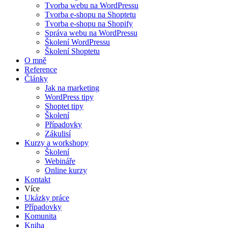
Tvorba webu na WordPressu
Tvorba e-shopu na Shoptetu
Tvorba e-shopu na Shopify
Správa webu na WordPressu
Školení WordPressu
Školení Shoptetu
O mně
Reference
Články
Jak na marketing
WordPress tipy
Shoptet tipy
Školení
Případovky
Zákulisí
Kurzy a workshopy
Školení
Webináře
Online kurzy
Kontakt
Více
Ukázky práce
Případovky
Komunita
Kniha