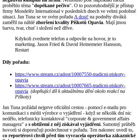
proběhlo téma "
dopékané pečivo
". O to pozoruhodnější je přístup
firmy Mondelēz International v posledních dnech ve velmi podobné
situaci. Jan Tuna se ve svém pořadu
A dost!
na podněty diváků
zaměřil na náhlé
zhoršení kvality Piškotů Opavia
. Mají jinou
barvu, tvar, chuť i složení než dříve.
Kdykoli zvednete telefon a odpovíte na hovor, je to
marketing. Jason Fried & David Heinemeier Hansson,
Restart
Díly pořadu:
https://www.stream.cz/adost/10007550-tradicni-piskoty-
opavia
https://www.stream.cz/adost/10007665-tradicni-piskoty-
opavia
(dopňující díl k aktuálnímu dění okolo reakcí na
Piškoty)
Jan Tuna požádal nejprve oficiální cestou - pomocí e-mailu pro
komunikaci s médii výrobce o vyjádření - když se několik dní nic
nedělo, telefonicky kontaktoval "corporate & government affairs
managera" a
s obtížemi z něj získával vyjádření
. Samotný průběh
hovorů si doporučuji poslechnout v pořadu. Ten nakonec uvedl to,
co reportérovi chvíli před tím vyvracela operátorka zákaznické