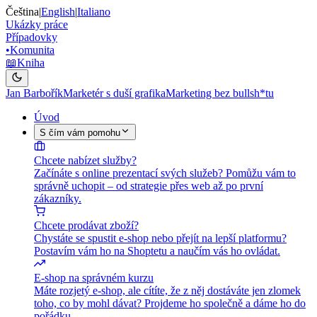
Čeština
|
English
|
Italiano
Ukázky práce
Případovky
•
Komunita
📖
Kniha
Jan Barbořík
Marketér s duší grafika
Marketing bez bullsh*tu
Úvod
S čím vám pomohu
Chcete nabízet služby?
Začínáte s online prezentací svých služeb? Pomůžu vám to
správně uchopit – od strategie přes web až po první
zákazníky.
Chcete prodávat zboží?
Chystáte se spustit e-shop nebo přejít na lepší platformu?
Postavím vám ho na Shoptetu a naučím vás ho ovládat.
E-shop na správném kurzu
Máte rozjetý e-shop, ale cítíte, že z něj dostáváte jen zlomek
toho, co by mohl dávat? Projdeme ho společně a dáme ho do
pořádku.