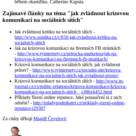
během okamžiku. Catherine Kaputa
Zajímavé články na téma "jak zvládnout krizovou
komunikaci na sociálních sítích"
Jak zvládnout kritiku na sociálních sítích -
http://www.sunitka.cz/c/650-jak-zvladnout-kritiku-na-
socialnich-sitich
Jak na krizovou komunikaci na firemních FB stránkách
-
http://www.tyinternety.cz/prirucka-marketera/jak-na-
krizovou-komunikaci-na-firemnich-fb-strankach/
Krizová komunikace na sociálních sítích: jak zvládnout
průser? -
http://www.tyinternety.cz/socialni-site/krizova-
komunikace-na-socialnich-sitich-jak-zvladnout-pruser/
Krizová komunikace na sociálních sítích -
http://www.m-
journal.cz/cs/public-relations/krizova-komunikace/krizova-
komunikace-na-socialnich-sitich__s386x6452.html
Příklady řízení online reputace. Jaké ponaučení si z nich
odnést? -
http://mladypodnikatel.cz/priklady-rizeni-online-
reputace-t29307
Za citáty děkuji
Magdě Čevelové
.