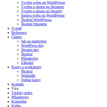
Tvorba webu na WordPressu
Tvorba e-shopu na Shoptetu
Tvorba e-shopu na Shopify
Správa webu na WordPressu
Školení WordPressu
Školení Shoptetu
O mně
Reference
Články
Jak na marketing
WordPress tipy
Shoptet tipy
Školení
Případovky
Zákulisí
Kurzy a workshopy
Školení
Webináře
Online kurzy
Kontakt
Více
Ukázky práce
Případovky
Komunita
Kniha