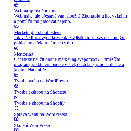
Web na správném kurzu
Web máte, ale přestává vám sloužit? Zkontroluju ho, vyladím
a pomůžu mu pracovat naplno.
Marketing pod dohledem
Jak vaše firma vypadá zvenku? Zjistím to za vás nestranným
pohledem a řeknu vám, co s tím.
Mentoring
Chcete se naučit online marketing svépomocí? Tříměsíční
program, po kterém budete vědět, co děláte, proč to děláte a
jak to dělat dobře.
Tvorba webu na WordPressu
Tvorba e-shopu na Shoptetu
Tvorba e-shopu na Shopify
Správa webu na WordPressu
Školení WordPressu