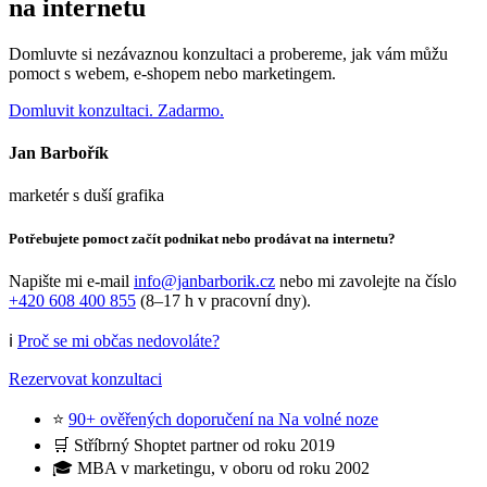
na internetu
Domluvte si nezávaznou konzultaci a probereme, jak vám můžu
pomoct s webem, e-shopem nebo marketingem.
Domluvit konzultaci. Zadarmo.
Jan Barbořík
marketér s duší grafika
Potřebujete pomoct začít podnikat nebo prodávat na internetu?
Napište mi e-mail
info@janbarborik.cz
nebo mi zavolejte na číslo
+420 608 400 855
(8–17 h v pracovní dny).
ℹ️
Proč se mi občas nedovoláte?
Rezervovat konzultaci
⭐
90+ ověřených doporučení na Na volné noze
🛒 Stříbrný Shoptet partner od roku 2019
🎓 MBA v marketingu, v oboru od roku 2002