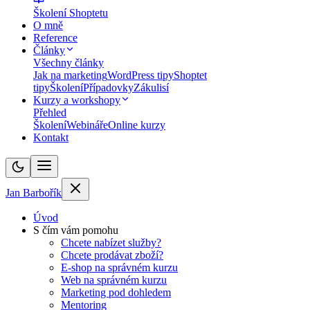
Školení Shoptetu
O mně
Reference
Články
Všechny články
Jak na marketing
WordPress tipy
Shoptet
tipy
Školení
Případovky
Zákulisí
Kurzy a workshopy
Přehled
Školení
Webináře
Online kurzy
Kontakt
Jan Barbořík
Úvod
S čím vám pomohu
Chcete nabízet služby?
Chcete prodávat zboží?
E-shop na správném kurzu
Web na správném kurzu
Marketing pod dohledem
Mentoring