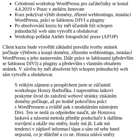
Celodenní workshop WordPressu pro začátečníky se konal
4.4.2019 v Praze v ateliéru Innovate
Kurz pokrýval výběr domény, zřízení webhostingu, instalaci
WordPressu, práci se šablonou DIVI a pluginy
Po absolvování kurzu by měl účastník být schopen
jednoduchý web sám vytvořit a obsluhovat
Workshop pořádal Ateliér fotografické praxe (AFOP)
Cílem kurzu bude vysvětlit základní pravidla tvorby stránek
počínaje výběrem a koupí domény, zřízením webhostingu, instalací
WordPressu a jeho nastavením. Dále práce se šablonami (především
se šablonou DIVI) a pluginy a především s vlastním obsahem
stránek. V závěru by měl absolvent být schopen jednoduchý web
sám vytvořit a obsluhovat.
S velkým zájmem a prospěchem jsem se zúčastnil
workshopu Honzy Barboříka. I naprostému laikovi
poskytne úvod do založení webové stránky získáním
domény počínaje, až po hodně pokročilou práci
s WordPressem a zvláště pak s modulárním nástrojem
Divi. Ten se nedá za odpoledne naučit, ale Honzova
laskavá a názorná metoda přiměje posluchače k dalšímu
rozvíjení a ukáže mu směry, kudy má jít. Laik má
tendenci v záplavě informací tápat a sám od sebe hned
nepozná, co je důležité a co ne. Honza udává směry