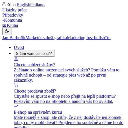
Čeština
|
English
|
Italiano
Ukázky práce
Případovky
•
Komunita
📖
Kniha
Jan Barbořík
Marketér s duší grafika
Marketing bez bullsh*tu
Úvod
S čím vám pomohu
Chcete nabízet služby?
Začínáte s online prezentací svých služeb? Pomůžu vám to
správně uchopit – od strategie přes web až po první
zákazníky.
Chcete prodávat zboží?
Chystáte se spustit e-shop nebo přejít na lepší platformu?
Postavím vám ho na Shoptetu a naučím vás ho ovládat.
E-shop na správném kurzu
Máte rozjetý e-shop, ale cítíte, že z něj dostáváte jen zlomek
toho, co by mohl dávat? Projdeme ho společně a dáme ho do
pořádku.