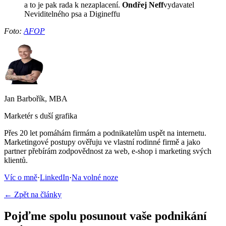
a to je pak rada k nezaplacení.
Ondřej Neff
vydavatel
Neviditelného psa a Digineffu
Foto:
AFOP
Jan Barbořík, MBA
Marketér s duší grafika
Přes 20 let pomáhám firmám a podnikatelům uspět na internetu.
Marketingové postupy ověřuju ve vlastní rodinné firmě a jako
partner přebírám zodpovědnost za web, e-shop i marketing svých
klientů.
Víc o mně
·
LinkedIn
·
Na volné noze
← Zpět na články
Pojďme spolu posunout vaše podnikání