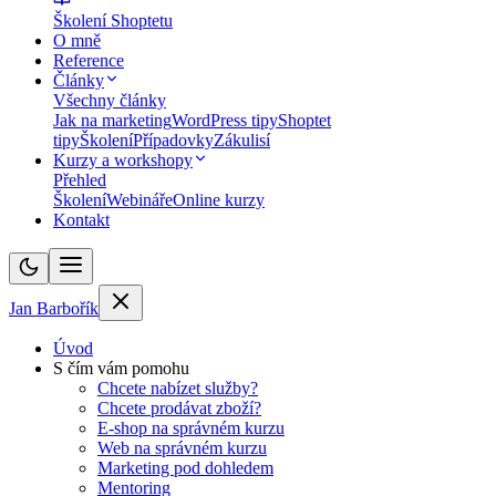
Školení Shoptetu
O mně
Reference
Články
Všechny články
Jak na marketing
WordPress tipy
Shoptet
tipy
Školení
Případovky
Zákulisí
Kurzy a workshopy
Přehled
Školení
Webináře
Online kurzy
Kontakt
Jan Barbořík
Úvod
S čím vám pomohu
Chcete nabízet služby?
Chcete prodávat zboží?
E-shop na správném kurzu
Web na správném kurzu
Marketing pod dohledem
Mentoring