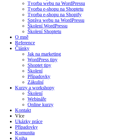
Tvorba webu na WordPressu
Tvorba e-shopu na Shoptetu
Tvorba e-shopu na Shopify
Správa webu na WordPressu
Školení WordPressu
Školení Shoptetu
O mně
Reference
Články
Jak na marketing
WordPress tipy
Shoptet tipy
Školení
Případovky
Zákulisí
Kurzy a workshopy
Školení
Webináře
Online kurzy
Kontakt
Více
Ukázky práce
Případovky
Komunita
Kniha