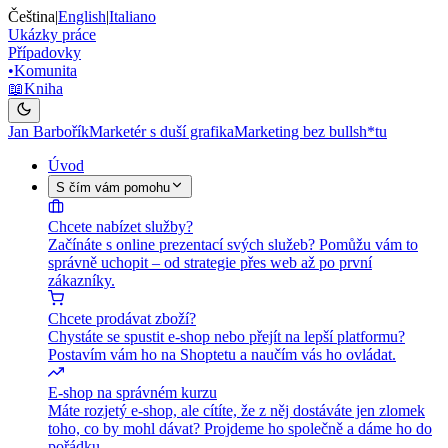
Čeština
|
English
|
Italiano
Ukázky práce
Případovky
•
Komunita
📖
Kniha
Jan Barbořík
Marketér s duší grafika
Marketing bez bullsh*tu
Úvod
S čím vám pomohu
Chcete nabízet služby?
Začínáte s online prezentací svých služeb? Pomůžu vám to
správně uchopit – od strategie přes web až po první
zákazníky.
Chcete prodávat zboží?
Chystáte se spustit e-shop nebo přejít na lepší platformu?
Postavím vám ho na Shoptetu a naučím vás ho ovládat.
E-shop na správném kurzu
Máte rozjetý e-shop, ale cítíte, že z něj dostáváte jen zlomek
toho, co by mohl dávat? Projdeme ho společně a dáme ho do
pořádku.