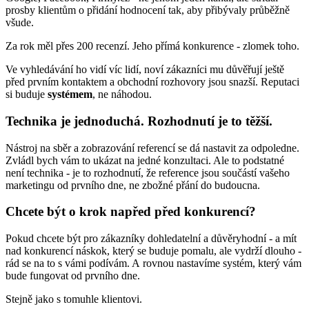
prosby klientům o přidání hodnocení tak, aby přibývaly průběžně
všude.
Za rok měl přes 200 recenzí. Jeho přímá konkurence - zlomek toho.
Ve vyhledávání ho vidí víc lidí, noví zákazníci mu důvěřují ještě
před prvním kontaktem a obchodní rozhovory jsou snazší. Reputaci
si buduje
systémem
, ne náhodou.
Technika je jednoduchá. Rozhodnutí je to těžší.
Nástroj na sběr a zobrazování referencí se dá nastavit za odpoledne.
Zvládl bych vám to ukázat na jedné konzultaci. Ale to podstatné
není technika - je to rozhodnutí, že reference jsou součástí vašeho
marketingu od prvního dne, ne zbožné přání do budoucna.
Chcete být o krok napřed před konkurencí?
Pokud chcete být pro zákazníky dohledatelní a důvěryhodní - a mít
nad konkurencí náskok, který se buduje pomalu, ale vydrží dlouho -
rád se na to s vámi podívám. A rovnou nastavíme systém, který vám
bude fungovat od prvního dne.
Stejně jako s tomuhle klientovi.