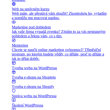
Web na správném kurzu
Web máte, ale přestává vám sloužit? Zkontroluju ho, vyladím
a pomůžu mu pracovat naplno.
Marketing pod dohledem
Jak vaše firma vypadá zvenku? Zjistím to za vás nestranným
pohledem a řeknu vám, co s tím.
Mentoring
Chcete se naučit online marketing svépomocí? Tříměsíční
program, po kterém budete vědět, co děláte, proč to děláte a
jak to dělat dobře.
Tvorba webu na WordPressu
Tvorba e-shopu na Shoptetu
Tvorba e-shopu na Shopify
Správa webu na WordPressu
Školení WordPressu