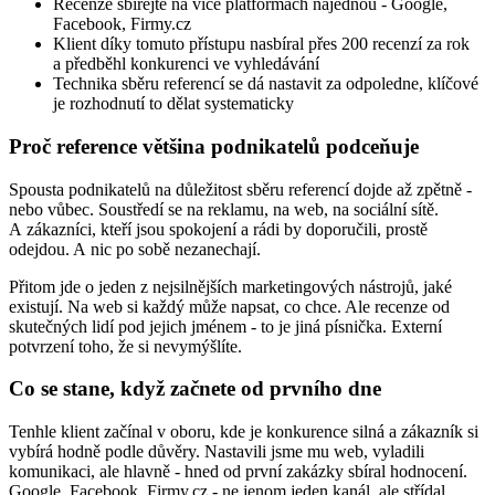
Recenze sbírejte na více platformách najednou - Google,
Facebook, Firmy.cz
Klient díky tomuto přístupu nasbíral přes 200 recenzí za rok
a předběhl konkurenci ve vyhledávání
Technika sběru referencí se dá nastavit za odpoledne, klíčové
je rozhodnutí to dělat systematicky
Proč reference většina podnikatelů podceňuje
Spousta podnikatelů na důležitost sběru referencí dojde až zpětně -
nebo vůbec. Soustředí se na reklamu, na web, na sociální sítě.
A zákazníci, kteří jsou spokojení a rádi by doporučili, prostě
odejdou. A nic po sobě nezanechají.
Přitom jde o jeden z nejsilnějších marketingových nástrojů, jaké
existují. Na web si každý může napsat, co chce. Ale recenze od
skutečných lidí pod jejich jménem - to je jiná písnička. Externí
potvrzení toho, že si nevymýšlíte.
Co se stane, když začnete od prvního dne
Tenhle klient začínal v oboru, kde je konkurence silná a zákazník si
vybírá hodně podle důvěry. Nastavili jsme mu web, vyladili
komunikaci, ale hlavně - hned od první zakázky sbíral hodnocení.
Google, Facebook, Firmy.cz - ne jenom jeden kanál, ale střídal