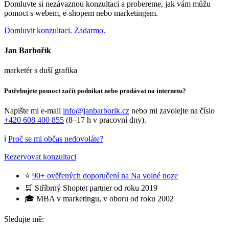
Domluvte si nezávaznou konzultaci a probereme, jak vám můžu
pomoct s webem, e-shopem nebo marketingem.
Domluvit konzultaci. Zadarmo.
Jan Barbořík
marketér s duší grafika
Potřebujete pomoct začít podnikat nebo prodávat na internetu?
Napište mi e-mail
info@janbarborik.cz
nebo mi zavolejte na číslo
+420 608 400 855
(8–17 h v pracovní dny).
ℹ️
Proč se mi občas nedovoláte?
Rezervovat konzultaci
⭐
90+ ověřených doporučení na Na volné noze
🛒 Stříbrný Shoptet partner od roku 2019
🎓 MBA v marketingu, v oboru od roku 2002
Sledujte mě: