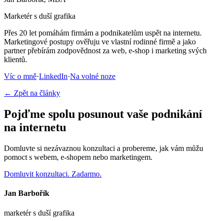
Marketér s duší grafika
Přes 20 let pomáhám firmám a podnikatelům uspět na internetu.
Marketingové postupy ověřuju ve vlastní rodinné firmě a jako
partner přebírám zodpovědnost za web, e-shop i marketing svých
klientů.
Víc o mně
·
LinkedIn
·
Na volné noze
← Zpět na články
Pojďme spolu posunout vaše podnikání
na internetu
Domluvte si nezávaznou konzultaci a probereme, jak vám můžu
pomoct s webem, e-shopem nebo marketingem.
Domluvit konzultaci. Zadarmo.
Jan Barbořík
marketér s duší grafika