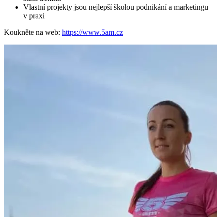
Vlastní projekty jsou nejlepší školou podnikání a marketingu
v praxi
Koukněte na web:
https://www.5am.cz