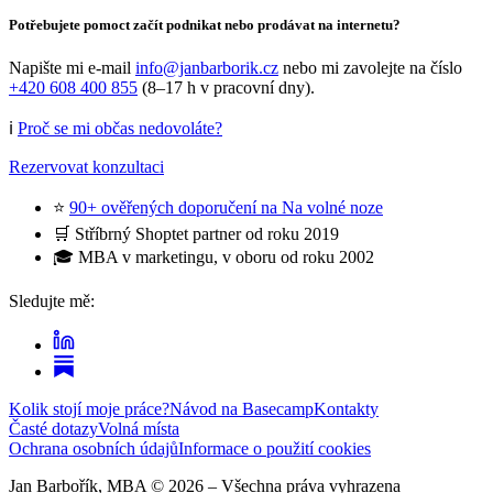
Potřebujete pomoct začít podnikat nebo prodávat na internetu?
Napište mi e-mail
info@janbarborik.cz
nebo mi zavolejte na číslo
+420 608 400 855
(8–17 h v pracovní dny).
ℹ️
Proč se mi občas nedovoláte?
Rezervovat konzultaci
⭐
90+ ověřených doporučení na Na volné noze
🛒 Stříbrný Shoptet partner od roku 2019
🎓 MBA v marketingu, v oboru od roku 2002
Sledujte mě:
Kolik stojí moje práce?
Návod na Basecamp
Kontakty
Časté dotazy
Volná místa
Ochrana osobních údajů
Informace o použití cookies
Jan Barbořík, MBA ©
2026
– Všechna práva vyhrazena