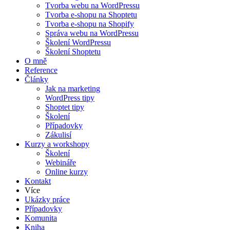
Tvorba webu na WordPressu
Tvorba e-shopu na Shoptetu
Tvorba e-shopu na Shopify
Správa webu na WordPressu
Školení WordPressu
Školení Shoptetu
O mně
Reference
Články
Jak na marketing
WordPress tipy
Shoptet tipy
Školení
Případovky
Zákulisí
Kurzy a workshopy
Školení
Webináře
Online kurzy
Kontakt
Více
Ukázky práce
Případovky
Komunita
Kniha