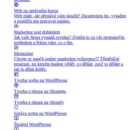
Web na správném kurzu
Web máte, ale přestává vám sloužit? Zkontroluju ho, vyladím
a pomůžu mu pracovat naplno.
Marketing pod dohledem
Jak vaše firma vypadá zvenku? Zjistím to za vás nestranným
pohledem a řeknu vám, co s tím.
Mentoring
Chcete se naučit online marketing svépomocí? Tříměsíční
program, po kterém budete vědět, co děláte, proč to děláte a
jak to dělat dobře.
Tvorba webu na WordPressu
Tvorba e-shopu na Shoptetu
Tvorba e-shopu na Shopify
Správa webu na WordPressu
Školení WordPressu