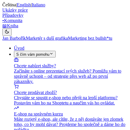
Čeština
|
English
|
Italiano
Ukázky práce
Případovky
•
Komunita
📖
Kniha
Jan Barbořík
Marketér s duší grafika
Marketing bez bullsh*tu
Úvod
S čím vám pomohu
Chcete nabízet služby?
Začínáte s online prezentací svých služeb? Pomůžu vám to
správně uchopit – od strategie přes web až po první
zákazníky.
Chcete prodávat zboží?
Chystáte se spustit e-shop nebo přejít na lepší platformu?
Postavím vám ho na Shoptetu a naučím vás ho ovládat.
E-shop na správném kurzu
Máte rozjetý e-shop, ale cítíte, že z něj dostáváte jen zlomek
toho, co by mohl dávat? Projdeme ho společně a dáme ho do
pořádku.