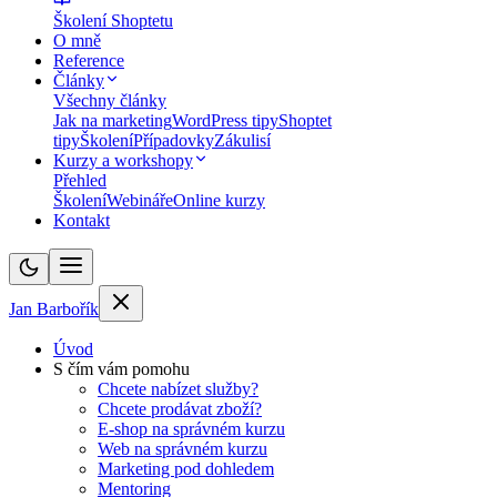
Školení Shoptetu
O mně
Reference
Články
Všechny články
Jak na marketing
WordPress tipy
Shoptet
tipy
Školení
Případovky
Zákulisí
Kurzy a workshopy
Přehled
Školení
Webináře
Online kurzy
Kontakt
Jan Barbořík
Úvod
S čím vám pomohu
Chcete nabízet služby?
Chcete prodávat zboží?
E-shop na správném kurzu
Web na správném kurzu
Marketing pod dohledem
Mentoring