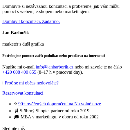
Domluvte si nezávaznou konzultaci a probereme, jak vám můžu
pomoct s webem, e-shopem nebo marketingem.
Domluvit konzultaci. Zadarmo.
Jan Barbořík
marketér s duší grafika
Potřebujete pomoct začít podnikat nebo prodávat na internetu?
Napište mi e-mail
info@janbarborik.cz
nebo mi zavolejte na číslo
+420 608 400 855
(8–17 h v pracovní dny).
ℹ️
Proč se mi občas nedovoláte?
Rezervovat konzultaci
⭐
90+ ověřených doporučení na Na volné noze
🛒 Stříbrný Shoptet partner od roku 2019
🎓 MBA v marketingu, v oboru od roku 2002
Sledujte mě: