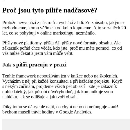
Proč jsou tyto pilíře nadčasové?
Protože nevychází z nástrojů - vychází z lidí. Ze způsobu, jakým se
rozhodujeme, komu věříme a od koho kupujeme. A to se za těch 20
let, co se pohybuji v online marketingu, nezměnilo.
Přišly nové platformy, přišla AI, přišly nové formáty obsahu. Ale
zákazník pořád chce vědět, kdo jste, proč mu máte pomoci, co od
vás může čekat a jestli vám může věřit.
Jak s pilíři pracuju v praxi
Tenhle framework nepoužívám jen v knížce nebo na školeních.
Vycházím z něj při každé konzultaci a při každém projektu. Když
s někým začínám, projdeme všech pět oblastí - kde je zákazník
dohledatelný, jak působí důvěryhodně, jak komunikuje svou
nabídku, jak se odlišuje a jak tvoří obsah.
Díky tomu se dá rychle najít, co chybí nebo co nefunguje - aniž
bychom museli trávit hodiny v Google Analytics.