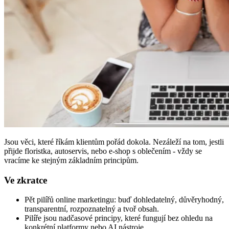
Jsou věci, které říkám klientům pořád dokola. Nezáleží na tom, jestli
přijde floristka, autoservis, nebo e-shop s oblečením - vždy se
vracíme ke stejným základním principům.
Ve zkratce
Pět pilířů online marketingu: buď dohledatelný, důvěryhodný,
transparentní, rozpoznatelný a tvoř obsah.
Pilíře jsou nadčasové principy, které fungují bez ohledu na
konkrétní platformy nebo AI nástroje.