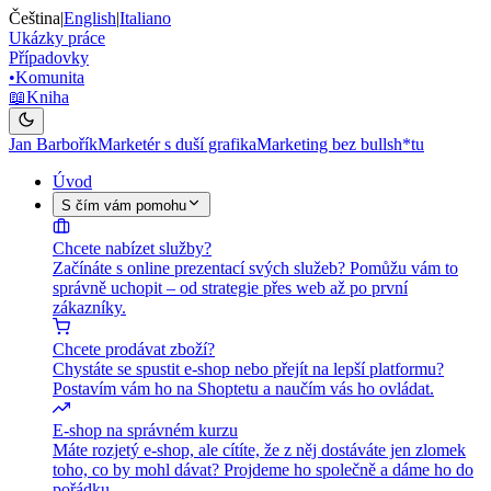
Čeština
|
English
|
Italiano
Ukázky práce
Případovky
•
Komunita
📖
Kniha
Jan Barbořík
Marketér s duší grafika
Marketing bez bullsh*tu
Úvod
S čím vám pomohu
Chcete nabízet služby?
Začínáte s online prezentací svých služeb? Pomůžu vám to
správně uchopit – od strategie přes web až po první
zákazníky.
Chcete prodávat zboží?
Chystáte se spustit e-shop nebo přejít na lepší platformu?
Postavím vám ho na Shoptetu a naučím vás ho ovládat.
E-shop na správném kurzu
Máte rozjetý e-shop, ale cítíte, že z něj dostáváte jen zlomek
toho, co by mohl dávat? Projdeme ho společně a dáme ho do
pořádku.