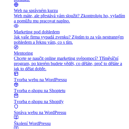
Web na správném kurzu
Web máte, ale přestává vám sloužit? Zkontroluju ho, vyladím
a pomůžu mu pracovat naplno.
Marketing pod dohledem
Jak vaše firma vypadá zvenku? Zjistím to za vás nestranným
pohledem a řeknu vám, co s tím.
Mentoring
Chcete se naučit online marketing svépomocí? Tříměsíční
program, po kterém budete vědět, co děláte, proč to děláte a
jak to dělat dobře.
Tvorba webu na WordPressu
Tvorba e-shopu na Shoptetu
Tvorba e-shopu na Shopify
Správa webu na WordPressu
Školení WordPressu