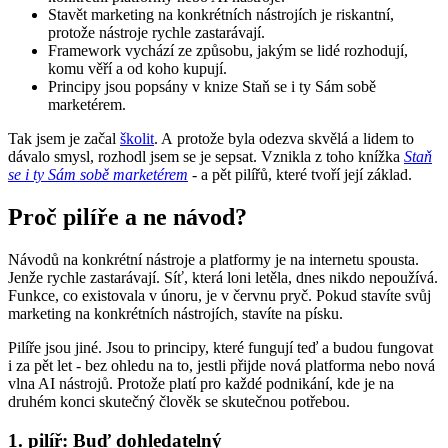
Stavět marketing na konkrétních nástrojích je riskantní,
protože nástroje rychle zastarávají.
Framework vychází ze způsobu, jakým se lidé rozhodují,
komu věří a od koho kupují.
Principy jsou popsány v knize Staň se i ty Sám sobě
marketérem.
Tak jsem je začal
školit
. A protože byla odezva skvělá a lidem to
dávalo smysl, rozhodl jsem se je sepsat. Vznikla z toho knížka
Staň
se i ty Sám sobě marketérem
- a pět pilířů, které tvoří její základ.
Proč pilíře a ne návod?
Návodů na konkrétní nástroje a platformy je na internetu spousta.
Jenže rychle zastarávají. Síť, která loni letěla, dnes nikdo nepoužívá.
Funkce, co existovala v únoru, je v červnu pryč. Pokud stavíte svůj
marketing na konkrétních nástrojích, stavíte na písku.
Pilíře jsou jiné. Jsou to principy, které fungují teď a budou fungovat
i za pět let - bez ohledu na to, jestli přijde nová platforma nebo nová
vlna AI nástrojů. Protože platí pro každé podnikání, kde je na
druhém konci skutečný člověk se skutečnou potřebou.
1. pilíř: Buď dohledatelný