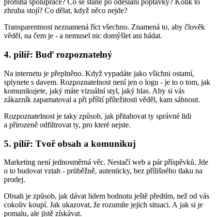
probíhá spolupráce? Co se stane po odeslání poptávky? Kolik to
zhruba stojí? Co dělat, když něco nejde?
Transparentnost neznamená říct všechno. Znamená to, aby člověk
věděl, na čem je - a nemusel nic domýšlet ani hádat.
4. pilíř: Buď rozpoznatelný
Na internetu je přeplněno. Když vypadáte jako všichni ostatní,
splynete s davem. Rozpoznatelnost není jen o logu - je to o tom, jak
komunikujete, jaký máte vizuální styl, jaký hlas. Aby si vás
zákazník zapamatoval a při příští příležitosti věděl, kam sáhnout.
Rozpoznatelnost je taky způsob, jak přitahovat ty správné lidi
a přirozeně odfiltrovat ty, pro které nejste.
5. pilíř: Tvoř obsah a komunikuj
Marketing není jednosměrná věc. Nestačí web a pár příspěvků. Jde
o to budovat vztah - průběžně, autenticky, bez přílišného tlaku na
prodej.
Obsah je způsob, jak dávat lidem hodnotu ještě předtím, než od vás
cokoliv koupí. Jak ukazovat, že rozumíte jejich situaci. A jak si je
pomalu, ale jistě získávat.