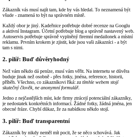
Zákazník vás musí najít tam, kde by vás hledal. To neznamená být
všude - znamená to být na správném místě.
Každý obor je jiný. Kadeřnice potřebuje dobré recenze na Googlu
a aktivní Instagram. Účetní potřebuje blog a správně nastavený web.
Autoservis potřebuje správně vyplněný firemní medailonek a místní
reklamu. Prvním krokem je zjistit, kde jsou vaši zákazníci - a být
tam s nimi.
2. pilíř: Buď důvěryhodný
Než vám někdo dá peníze, musí vám věřit. Na internetu se důvěra
buduje jinak než osobně - přes fotky, jména, reference, historii,
příběh. Všechno, co zákazníkovi říká:
za tímhle webem stojí
skutečný člověk, ne anonymní formulář.
Jedno z nejčastějších míst, kde firmy ztrácejí potenciální zákazníky,
je nedostatek konkrétních informací. Žádné fotky, žádná jména, jen
obecné fráze. Chybí důkaz, že za nabídkou někdo stojí.
3. pilíř: Buď transparentní
Zákazník by nikdy neměl mít pocit, že se něco schovává. Jak