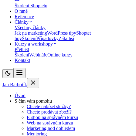
Školení Shoptetu
O mně
Reference
Články
Všechny články
Jak na marketing
WordPress tipy
Shoptet
tipy
Školení
Případovky
Zákulisí
Kurzy a workshopy
Přehled
Školení
Webináře
Online kurzy
Kontakt
Jan Barbořík
Úvod
S čím vám pomohu
Chcete nabízet služby?
Chcete prodávat zboží?
E-shop na správném kurzu
Web na správném kurzu
Marketing pod dohledem
Mentoring