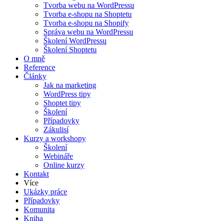
Tvorba webu na WordPressu
Tvorba e-shopu na Shoptetu
Tvorba e-shopu na Shopify
Správa webu na WordPressu
Školení WordPressu
Školení Shoptetu
O mně
Reference
Články
Jak na marketing
WordPress tipy
Shoptet tipy
Školení
Případovky
Zákulisí
Kurzy a workshopy
Školení
Webináře
Online kurzy
Kontakt
Více
Ukázky práce
Případovky
Komunita
Kniha