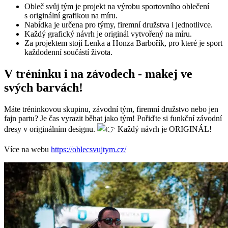
Obleč svůj tým je projekt na výrobu sportovního oblečení
s originální grafikou na míru.
Nabídka je určena pro týmy, firemní družstva i jednotlivce.
Každý grafický návrh je originál vytvořený na míru.
Za projektem stojí Lenka a Honza Barbořík, pro které je sport
každodenní součástí života.
V tréninku i na závodech - makej ve
svých barvách!
Máte tréninkovou skupinu, závodní tým, firemní družstvo nebo jen
fajn partu? Je čas vyrazit běhat jako tým! Pořiďte si funkční závodní
dresy v originálním designu.
Každý návrh je ORIGINÁL!
Více na webu
https://oblecsvujtym.cz/