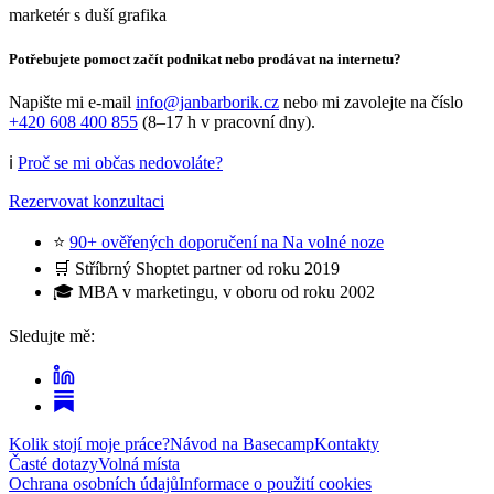
marketér s duší grafika
Potřebujete pomoct začít podnikat nebo prodávat na internetu?
Napište mi e-mail
info@janbarborik.cz
nebo mi zavolejte na číslo
+420 608 400 855
(8–17 h v pracovní dny).
ℹ️
Proč se mi občas nedovoláte?
Rezervovat konzultaci
⭐
90+ ověřených doporučení na Na volné noze
🛒 Stříbrný Shoptet partner od roku 2019
🎓 MBA v marketingu, v oboru od roku 2002
Sledujte mě:
Kolik stojí moje práce?
Návod na Basecamp
Kontakty
Časté dotazy
Volná místa
Ochrana osobních údajů
Informace o použití cookies