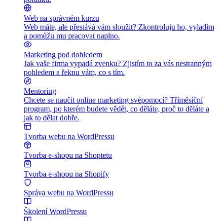
Web na správném kurzu
Web máte, ale přestává vám sloužit? Zkontroluju ho, vyladím
a pomůžu mu pracovat naplno.
Marketing pod dohledem
Jak vaše firma vypadá zvenku? Zjistím to za vás nestranným
pohledem a řeknu vám, co s tím.
Mentoring
Chcete se naučit online marketing svépomocí? Tříměsíční
program, po kterém budete vědět, co děláte, proč to děláte a
jak to dělat dobře.
Tvorba webu na WordPressu
Tvorba e-shopu na Shoptetu
Tvorba e-shopu na Shopify
Správa webu na WordPressu
Školení WordPressu