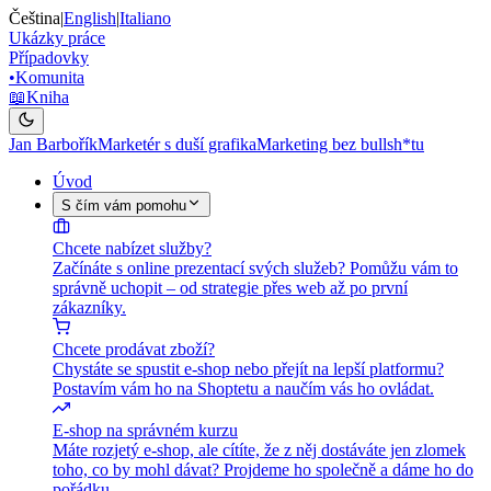
Čeština
|
English
|
Italiano
Ukázky práce
Případovky
•
Komunita
📖
Kniha
Jan Barbořík
Marketér s duší grafika
Marketing bez bullsh*tu
Úvod
S čím vám pomohu
Chcete nabízet služby?
Začínáte s online prezentací svých služeb? Pomůžu vám to
správně uchopit – od strategie přes web až po první
zákazníky.
Chcete prodávat zboží?
Chystáte se spustit e-shop nebo přejít na lepší platformu?
Postavím vám ho na Shoptetu a naučím vás ho ovládat.
E-shop na správném kurzu
Máte rozjetý e-shop, ale cítíte, že z něj dostáváte jen zlomek
toho, co by mohl dávat? Projdeme ho společně a dáme ho do
pořádku.