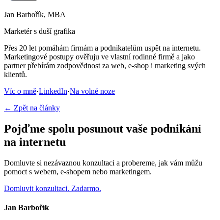
Jan Barbořík, MBA
Marketér s duší grafika
Přes 20 let pomáhám firmám a podnikatelům uspět na internetu.
Marketingové postupy ověřuju ve vlastní rodinné firmě a jako
partner přebírám zodpovědnost za web, e-shop i marketing svých
klientů.
Víc o mně
·
LinkedIn
·
Na volné noze
← Zpět na články
Pojďme spolu posunout vaše podnikání
na internetu
Domluvte si nezávaznou konzultaci a probereme, jak vám můžu
pomoct s webem, e-shopem nebo marketingem.
Domluvit konzultaci. Zadarmo.
Jan Barbořík