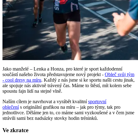
Jako manželé – Lenka a Honza, pro které je sport každodenní
součástí našeho života představujeme nový projekt -
Obleč svůj tým
- cool dresy na míru
. Každý z nás jsme si ke sportu našli cestu jinak,
ale spojuje nás aktivně trávený čas. Máme to štěstí, mít kolem sebe
spoustu fajn lidí na stejné vlně.
Naším cílem je navrhovat a vyrábět kvalitní
sportovní
oblečení
s originální grafikou na míru – jak pro týmy, tak pro
jednotlivce. Děláme jen to, co máme sami vyzkoušené a v čem jsme
strávili sami bez nadsázky stovky hodin tréninků.
Ve zkratce