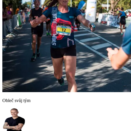
Obleč svůj tým