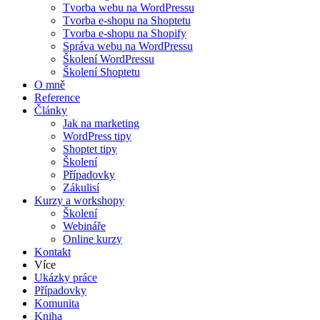
Tvorba webu na WordPressu
Tvorba e-shopu na Shoptetu
Tvorba e-shopu na Shopify
Správa webu na WordPressu
Školení WordPressu
Školení Shoptetu
O mně
Reference
Články
Jak na marketing
WordPress tipy
Shoptet tipy
Školení
Případovky
Zákulisí
Kurzy a workshopy
Školení
Webináře
Online kurzy
Kontakt
Více
Ukázky práce
Případovky
Komunita
Kniha