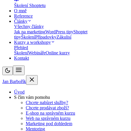
Školení Shoptetu
O mně
Reference
Články
Všechny články
Jak na marketing
WordPress tipy
Shoptet
tipy
Školení
Případovky
Zákulisí
Kurzy a workshopy
Přehled
Školení
Webináře
Online kurzy
Kontakt
Jan Barbořík
Úvod
S čím vám pomohu
Chcete nabízet služby?
Chcete prodávat zboží?
E-shop na správném kurzu
Web na správném kurzu
Marketing pod dohledem
Mentoring