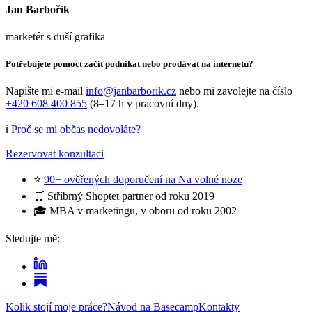
Jan Barbořík
marketér s duší grafika
Potřebujete pomoct začít podnikat nebo prodávat na internetu?
Napište mi e-mail
info@janbarborik.cz
nebo mi zavolejte na číslo
+420 608 400 855
(8–17 h v pracovní dny).
ℹ️
Proč se mi občas nedovoláte?
Rezervovat konzultaci
⭐
90+ ověřených doporučení na Na volné noze
🛒 Stříbrný Shoptet partner od roku 2019
🎓 MBA v marketingu, v oboru od roku 2002
Sledujte mě:
Kolik stojí moje práce?
Návod na Basecamp
Kontakty