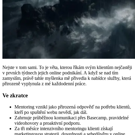
Nejste v tom sami. To je věta, kterou říkám svým klientům nejčastěji
v prvních týdnech jejich online podnikání. A když se nad tím
zamyslím, právě tahle myšlenka mě přivedla k nabídce služby, která
přirozeně vyplynula z mé každodenní práce.
Ve zkratce
Mentoring vznikl jako přirozená odpověď na potřebu klientů,
kteří po spuštění webu nevědí, jak dál.
Zahrnuje průběžnou komunikaci přes Basecamp, pravidelné
videohovory a proaktivní podporu.
Za tři měsíce intenzivního mentoringu klienti získají
marketingovou strategii, dovednosti a sebedůvěru v online