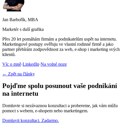
Jan Barbořík, MBA
Marketér s duší grafika
Přes 20 let pomáhám firmám a podnikatelům uspět na internetu.
Marketingové postupy ověřuju ve vlastní rodinné firmě a jako
partner přebírám zodpovědnost za web, e-shop i marketing svých
klientů.
Víc o mně
·
LinkedIn
·
Na volné noze
← Zpět na články
Pojďme spolu posunout vaše podnikání
na internetu
Domluvte si nezávaznou konzultaci a probereme, jak vám můžu
pomoct s webem, e-shopem nebo marketingem.
Domluvit konzultaci. Zadarmo.