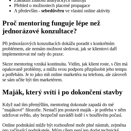
Základní znalosti analytických nástrojů
Přehled o možnostech placené propagace
A především -
sebedůvěru
ve vlastní online aktivity
Proč mentoring funguje lépe než
jednorázové konzultace?
Při jednorázových konzultacích dokážu poradit s konkrétním
problémem, ale nemám možnost sledovat, jak se klientovi daří
implementovat mé rady do praxe.
Skrze mentoring vzniká kontinuita. Vidím, jak klient roste, s čím má
opakovaně problémy, a můžu svou podporu přizpůsobit jeho tempu
a potřebám. Je to jako mít online marketéra na telefonu, ale zároveň
se sám učíte být tím marketérem.
Maják, který svítí i po dokončení stavby
Když nad tím přemýšlím, mentoring dokonale zapadá do mé
"majákové" filozofie. Nestačí jen postavit maják - je potřeba v něm
udržovat světlo, aby bezpečně naváděl lodě i v bouřlivém počasí.
Online podnikání může být rozbouřené moře plné nástrah, zejména
pro začínající podnikatele. Mým cílem není jen dodat technické