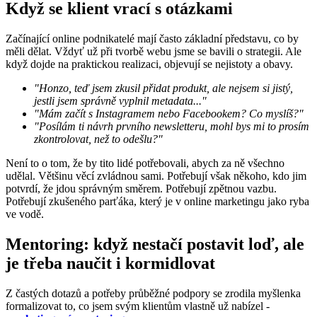
Když se klient vrací s otázkami
Začínající online podnikatelé mají často základní představu, co by
měli dělat. Vždyť už při tvorbě webu jsme se bavili o strategii. Ale
když dojde na praktickou realizaci, objevují se nejistoty a obavy.
"Honzo, teď jsem zkusil přidat produkt, ale nejsem si jistý,
jestli jsem správně vyplnil metadata..."
"Mám začít s Instagramem nebo Facebookem? Co myslíš?"
"Posílám ti návrh prvního newsletteru, mohl bys mi to prosím
zkontrolovat, než to odešlu?"
Není to o tom, že by tito lidé potřebovali, abych za ně všechno
udělal. Většinu věcí zvládnou sami. Potřebují však někoho, kdo jim
potvrdí, že jdou správným směrem. Potřebují zpětnou vazbu.
Potřebují zkušeného parťáka, který je v online marketingu jako ryba
ve vodě.
Mentoring: když nestačí postavit loď, ale
je třeba naučit i kormidlovat
Z častých dotazů a potřeby průběžné podpory se zrodila myšlenka
formalizovat to, co jsem svým klientům vlastně už nabízel -