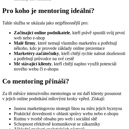
Pro koho je mentoring ideální?
Tahle služba se ukázala jako nejpřínosnější pro:
Začínající online podnikatele
, kteří právě spustili svůj první
web nebo e-shop
Malé firmy
, které nemají vlastního marketéra a potřebují
někoho, kdo je provede základy online prezentace
Marketéry-začátečníky
, kteří chtějí rychle nabrat zkušenosti
a potřebují průvodce na své cestě
Mé stávající klienty
, kteří chtějí naplno využít potenciál
nového webu či e-shopu
Co mentoring přináší?
Za tři měsíce intenzivního mentoringu se mi daří klienty posunout
v jejich online podnikání mílovými kroky vpřed. Získají:
Jasnou marketingovou strategii šitou na míru jejich byznysu
Praktické dovednosti v oblasti správy webu nebo e-shopu
Rutinu v tvorbě obsahu pro web i sociální sítě
Schopnost efektivně komunikovat se zákazníky