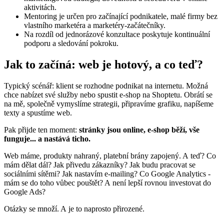
aktivitách.
Mentoring je určen pro začínající podnikatele, malé firmy bez
vlastního marketéra a marketéry-začátečníky.
Na rozdíl od jednorázové konzultace poskytuje kontinuální
podporu a sledování pokroku.
Jak to začíná: web je hotový, a co teď?
Typický scénář: klient se rozhodne podnikat na internetu. Možná
chce nabízet své služby nebo spustit e-shop na Shoptetu. Obrátí se
na mě, společně vymyslíme strategii, připravíme grafiku, napíšeme
texty a spustíme web.
Pak přijde ten moment:
stránky jsou online, e-shop běží, vše
funguje... a nastává ticho.
Web máme, produkty nahraný, platební brány zapojený. A teď? Co
mám dělat dál? Jak přivedu zákazníky? Jak budu pracovat se
sociálními sítěmi? Jak nastavím e-mailing? Co Google Analytics -
mám se do toho vůbec pouštět? A není lepší rovnou investovat do
Google Ads?
Otázky se množí. A je to naprosto přirozené.