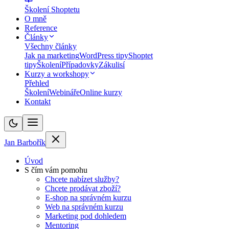
Školení Shoptetu
O mně
Reference
Články
Všechny články
Jak na marketing
WordPress tipy
Shoptet
tipy
Školení
Případovky
Zákulisí
Kurzy a workshopy
Přehled
Školení
Webináře
Online kurzy
Kontakt
Jan Barbořík
Úvod
S čím vám pomohu
Chcete nabízet služby?
Chcete prodávat zboží?
E-shop na správném kurzu
Web na správném kurzu
Marketing pod dohledem
Mentoring