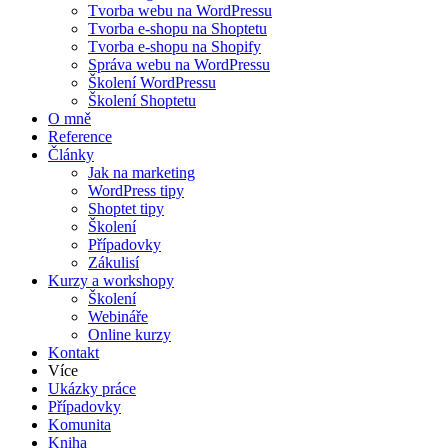
Tvorba webu na WordPressu
Tvorba e-shopu na Shoptetu
Tvorba e-shopu na Shopify
Správa webu na WordPressu
Školení WordPressu
Školení Shoptetu
O mně
Reference
Články
Jak na marketing
WordPress tipy
Shoptet tipy
Školení
Případovky
Zákulisí
Kurzy a workshopy
Školení
Webináře
Online kurzy
Kontakt
Více
Ukázky práce
Případovky
Komunita
Kniha