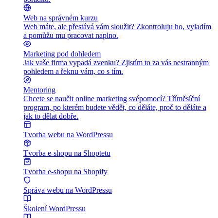
Web na správném kurzu
Web máte, ale přestává vám sloužit? Zkontroluju ho, vyladím
a pomůžu mu pracovat naplno.
Marketing pod dohledem
Jak vaše firma vypadá zvenku? Zjistím to za vás nestranným
pohledem a řeknu vám, co s tím.
Mentoring
Chcete se naučit online marketing svépomocí? Tříměsíční
program, po kterém budete vědět, co děláte, proč to děláte a
jak to dělat dobře.
Tvorba webu na WordPressu
Tvorba e-shopu na Shoptetu
Tvorba e-shopu na Shopify
Správa webu na WordPressu
Školení WordPressu