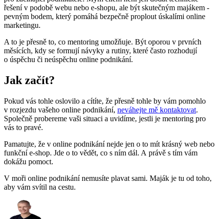
řešení v podobě webu nebo e-shopu, ale být skutečným majákem -
pevným bodem, který pomáhá bezpečně proplout úskalími online
marketingu.
A to je přesně to, co mentoring umožňuje. Být oporou v prvních
měsících, kdy se formují návyky a rutiny, které často rozhodují
o úspěchu či neúspěchu online podnikání.
Jak začít?
Pokud vás tohle oslovilo a cítíte, že přesně tohle by vám pomohlo
v rozjezdu vašeho online podnikání,
neváhejte mě kontaktovat
.
Společně probereme vaši situaci a uvidíme, jestli je mentoring pro
vás to pravé.
Pamatujte, že v online podnikání nejde jen o to mít krásný web nebo
funkční e-shop. Jde o to vědět, co s ním dál. A právě s tím vám
dokážu pomoct.
V moři online podnikání nemusíte plavat sami. Maják je tu od toho,
aby vám svítil na cestu.