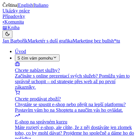
Čeština
|
English
|
Italiano
Ukázky práce
Případovky
•
Komunita
📖
Kniha
Jan Barbořík
Marketér s duší grafika
Marketing bez bullsh*tu
Úvod
S čím vám pomohu
Chcete nabízet služby?
Začínáte s online prezentací svých služeb? Pomůžu vám to
správně uchopit – od strategie přes web až po první
zákazníky.
Chcete prodávat zboží?
Chystáte se spustit e-shop nebo přejít na lepší platformu?
Postavím vám ho na Shoptetu a naučím vás ho ovládat.
E-shop na správném kurzu
Máte rozjetý e-shop, ale cítíte, že z něj dostáváte jen zlomek
toho, co by mohl dávat? Projdeme ho společně a dáme ho do
pořádku.