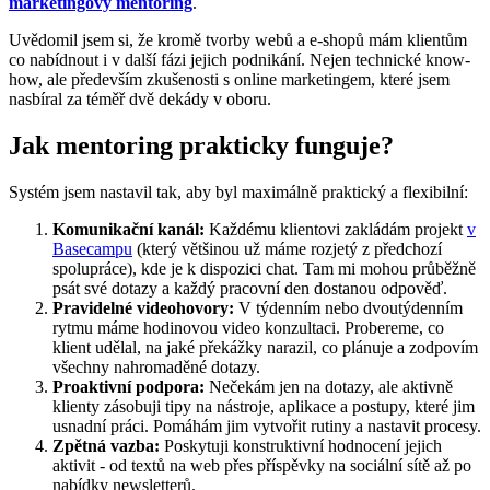
marketingový mentoring
.
Uvědomil jsem si, že kromě tvorby webů a e-shopů mám klientům
co nabídnout i v další fázi jejich podnikání. Nejen technické know-
how, ale především zkušenosti s online marketingem, které jsem
nasbíral za téměř dvě dekády v oboru.
Jak mentoring prakticky funguje?
Systém jsem nastavil tak, aby byl maximálně praktický a flexibilní:
Komunikační kanál:
Každému klientovi zakládám projekt
v
Basecampu
(který většinou už máme rozjetý z předchozí
spolupráce), kde je k dispozici chat. Tam mi mohou průběžně
psát své dotazy a každý pracovní den dostanou odpověď.
Pravidelné videohovory:
V týdenním nebo dvoutýdenním
rytmu máme hodinovou video konzultaci. Probereme, co
klient udělal, na jaké překážky narazil, co plánuje a zodpovím
všechny nahromaděné dotazy.
Proaktivní podpora:
Nečekám jen na dotazy, ale aktivně
klienty zásobuji tipy na nástroje, aplikace a postupy, které jim
usnadní práci. Pomáhám jim vytvořit rutiny a nastavit procesy.
Zpětná vazba:
Poskytuji konstruktivní hodnocení jejich
aktivit - od textů na web přes příspěvky na sociální sítě až po
nabídky newsletterů.