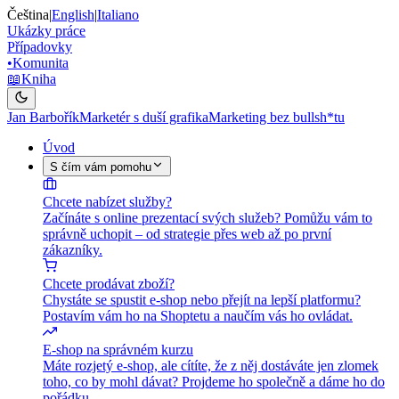
Čeština
|
English
|
Italiano
Ukázky práce
Případovky
•
Komunita
📖
Kniha
Jan Barbořík
Marketér s duší grafika
Marketing bez bullsh*tu
Úvod
S čím vám pomohu
Chcete nabízet služby?
Začínáte s online prezentací svých služeb? Pomůžu vám to
správně uchopit – od strategie přes web až po první
zákazníky.
Chcete prodávat zboží?
Chystáte se spustit e-shop nebo přejít na lepší platformu?
Postavím vám ho na Shoptetu a naučím vás ho ovládat.
E-shop na správném kurzu
Máte rozjetý e-shop, ale cítíte, že z něj dostáváte jen zlomek
toho, co by mohl dávat? Projdeme ho společně a dáme ho do
pořádku.