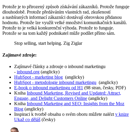
Protože je to přirozený způsob získávání zákazníků. Protože funguje
dlouhodobě. Protože předáváním vlastních rad, zkušeností
a nasbíraných informací zákazníci dostávají obrovskou přidanou
hodnotu. Protože lze využít velké množství komunikačních kanálů.
Protože to je velká konkurenční výhoda. Protože to funguje.
Protože se na tom každý podnikatel může podílet přímo sám.
Stop selling, start helping. Zig Ziglar
Zajímavé zdroje:
Zajímavé články a zdrouje o inbound marketingu
-
inbound.org
(anglicky)
HubSpot - marketing blog
(anglicky)
HubSpot - metodologie inbound marketingu
(anglicky)
E-book o inbound marketingu od H1
(98 stran, česky, PDF)
Kniha
Inbound Marketing, Revised and Updated: Attract,
Engage, and Delight Customers Online
(anglicky)
Kniha
Inbound Marketing and SEO: Insights from the Moz
Blog
(anglicky)
Inspiraci k tvorbě obsahu o svém oboru můžete nalézt
v knize
Ukaž co děláš
(česky)