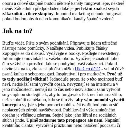
oboru a cílové skupině budou některé kanály fungovat lépe, některé
méně. Základním předpokladem také je
perfektní znalost svých
zákazníků - cílové skupiny
. Inbound marketing nebude fungovat
pokud budou obsah nebo komunikační kanály špatně zvolené.
Jak na to?
Buďte vidět. Pište o svém podnikání. Připravujte lidem užitečné
nástroje nebo pomůcky. Natáčejte videa. Publikujte články.
Zapojujte se do diskusí. Vydávejte e-booky. Posílejte newslettery.
Informujte o novinkách z vašeho oboru. Využívejte znalostí toho
čím se živíte a prostředí kde se pouhybují vaši zákazníci. Pokud
nevíte jak na to, zkuste si přečíst knížku
Ukaž co děláš
- velmi čtivě
psaná kniha o sebepropagaci. Inspirativní i pro marketéry.
Proč už
to tedy nedělají všichni?
Jednoduše proto, že o této možnosti buď
neví, nedokáží sami vytvořit obsah, nevyznají se na internetu a v
jeho možnostech, nemají na to čas nebo nezvládnou sami vytvořit
smysluplnou strategii tak, aby to fungovalo. Pak není nic snazšího,
než se obrátit na někoho, kdo se tím živí
aby vám pomohl vytvořit
koncept
a vy jste s jeho pomocí mohli začít tvořit hodnotnou síť
neplacených zdrojů návštěvnosti. Publikování výše zmíněného
obsahu je většinou zdarma. Stejně jako jeho šíření na sociálních
sítích i jinde.
Úplně zadarmo tato propagace ale není.
Napsání
kvalitního článku, vytvoření průzkumu nebo natočení podcastu či