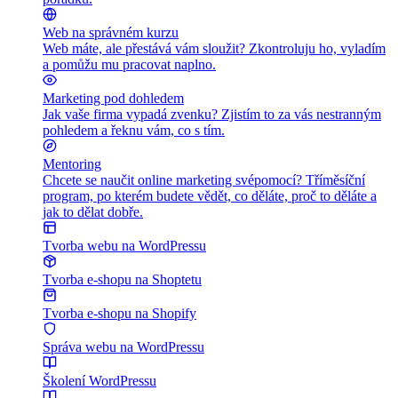
Web na správném kurzu
Web máte, ale přestává vám sloužit? Zkontroluju ho, vyladím
a pomůžu mu pracovat naplno.
Marketing pod dohledem
Jak vaše firma vypadá zvenku? Zjistím to za vás nestranným
pohledem a řeknu vám, co s tím.
Mentoring
Chcete se naučit online marketing svépomocí? Tříměsíční
program, po kterém budete vědět, co děláte, proč to děláte a
jak to dělat dobře.
Tvorba webu na WordPressu
Tvorba e-shopu na Shoptetu
Tvorba e-shopu na Shopify
Správa webu na WordPressu
Školení WordPressu