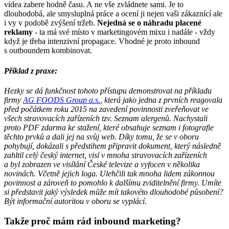
videa zabere hodně času. A ne vše zvládnete sami. Je to
dlouhodobá, ale smysluplná práce a ocení ji nejen vaši zákaznící ale
i vy v podobě zvýšení tržeb.
Nejedná se o náhradu placené
reklamy
- ta má své místo v marketingovém mixu i nadále - vždy
když je třeba intenzivní propagace. Vhodné je proto inbound
s outboundem kombinovat.
Příklad z praxe:
Hezky se dá funkčnost tohoto přístupu demonstrovat na příkladu
firmy
AG FOODS Group a.s.
, která jako jedna z prvních reagovala
před počátkem roku 2015 na zavedení povinnosti zveřeňovat ve
všech stravovacích zařízeních tzv. Seznam alergenů. Nachystali
proto PDF zdarma ke stažení, které obsahuje seznam i fotografie
těchto prvků a dali jej na svůj web. Díky tomu, že se v oboru
pohybují, dokázali s předstihem připravit dokument, který následně
zahltil celý český internet, visí v mnoha stravovacích zařízeních
a byl zobrazen ve visílání České televize a vyfocen v několika
novinách. Včetně jejich loga. Ulehčili tak mnoha lidem zákonnou
povinnost a zároveň to pomohlo k dalšímu zviditelnění firmy. Umíte
si představit jaký výsledek může mít takovéto dlouhodobé působení?
Být informační autoritou v oboru se vyplácí.
Takže proč mám rád inbound marketing?