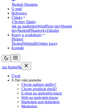
Školení Shoptetu
O mně
Reference
Články
Všechny články
Jak na marketing
WordPress tipy
Shoptet
tipy
Školení
Případovky
Zákulisí
Kurzy a workshopy
Přehled
Školení
Webináře
Online kurzy
Kontakt
Jan Barbořík
Úvod
S čím vám pomohu
Chcete nabízet služby?
Chcete prodávat zboží?
E-shop na správném kurzu
Web na správném kurzu
Marketing pod dohledem
Mentoring