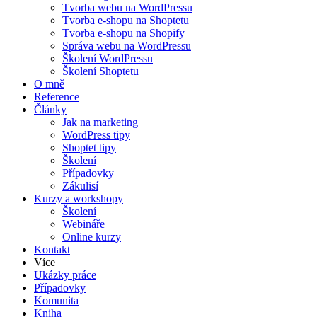
Tvorba webu na WordPressu
Tvorba e-shopu na Shoptetu
Tvorba e-shopu na Shopify
Správa webu na WordPressu
Školení WordPressu
Školení Shoptetu
O mně
Reference
Články
Jak na marketing
WordPress tipy
Shoptet tipy
Školení
Případovky
Zákulisí
Kurzy a workshopy
Školení
Webináře
Online kurzy
Kontakt
Více
Ukázky práce
Případovky
Komunita
Kniha