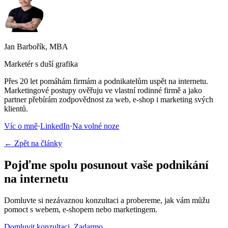
Jan Barbořík, MBA
Marketér s duší grafika
Přes 20 let pomáhám firmám a podnikatelům uspět na internetu.
Marketingové postupy ověřuju ve vlastní rodinné firmě a jako
partner přebírám zodpovědnost za web, e-shop i marketing svých
klientů.
Víc o mně
·
LinkedIn
·
Na volné noze
← Zpět na články
Pojďme spolu posunout vaše podnikání
na internetu
Domluvte si nezávaznou konzultaci a probereme, jak vám můžu
pomoct s webem, e-shopem nebo marketingem.
Domluvit konzultaci. Zadarmo.