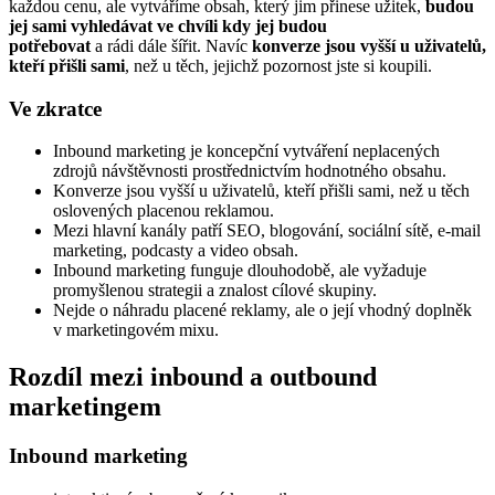
každou cenu, ale vytváříme obsah, který jim přinese užitek,
budou
jej sami vyhledávat ve chvíli kdy jej budou
potřebovat
a rádi dále šířit. Navíc
konverze jsou vyšší u uživatelů,
kteří přišli sami
, než u těch, jejichž pozornost jste si koupili.
Ve zkratce
Inbound marketing je koncepční vytváření neplacených
zdrojů návštěvnosti prostřednictvím hodnotného obsahu.
Konverze jsou vyšší u uživatelů, kteří přišli sami, než u těch
oslovených placenou reklamou.
Mezi hlavní kanály patří SEO, blogování, sociální sítě, e-mail
marketing, podcasty a video obsah.
Inbound marketing funguje dlouhodobě, ale vyžaduje
promyšlenou strategii a znalost cílové skupiny.
Nejde o náhradu placené reklamy, ale o její vhodný doplněk
v marketingovém mixu.
Rozdíl mezi inbound a outbound
marketingem
Inbound marketing