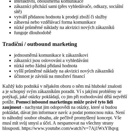
interaktivní, obousměrná komunikace
zákazníci přichází sami (přes vyhledávače, odkazy, sociální
sítě)
vytváří přidanou hodnotu k prodeji zboží či služby
zábavná nebo vzdělávací forma komunikace
nízké průměrné náklady na akvizici nových zákazníků
funguje dlouhodobě
Tradiční / outbound marketing
jednosměrná komunikace k zákazníkovi
zákazníci jsou oslovováni a vyhledáváni
nízká nebo žádná přidaná hodnota
vyšší průměrné náklady na akvizici nových zákazníků
účinnost je závislá na množství financí
Každý kdo podniká v nějakém oboru o něm má hluboké znalosti
a je schopný svým zákazníkům poradit. Ví s jakými problémy se
potýkají, jaké otázky pokládají, co jim při rozhodování dělá největší
potíže.
Pomocí inbound marketingu může právě tyto lidi
zaujmout
- nachystat jim odopovědi na otázky, které si budou
pokládat, dávat jim informace navíc a podat pomocnou ruku. Není
to náhodný soubor obsahu, ale pečlivě promyšlený koncept. Vše
musí mít svůj smysl a účel. A nespamovat na všechny strany
hlouposti. https://www.youtube.com/watch?v=7Aj1WxYBqvg