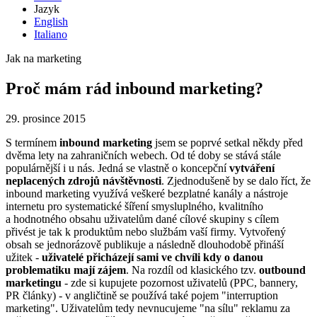
Jazyk
English
Italiano
Jak na marketing
Proč mám rád inbound marketing?
29. prosince 2015
S termínem
inbound marketing
jsem se poprvé setkal někdy před
dvěma lety na zahraničních webech. Od té doby se stává stále
populárnější i u nás. Jedná se vlastně o koncepční
vytváření
neplacených zdrojů návštěvnosti
. Zjednodušeně by se dalo říct, že
inbound marketing využívá veškeré bezplatné kanály a nástroje
internetu pro systematické šíření smysluplného, kvalitního
a hodnotného obsahu uživatelům dané cílové skupiny s cílem
přivést je tak k produktům nebo službám vaší firmy. Vytvořený
obsah se jednorázově publikuje a následně dlouhodobě přináší
užitek -
uživatelé přicházejí sami ve chvíli kdy o danou
problematiku mají zájem
. Na rozdíl od klasického tzv.
outbound
marketingu
- zde si kupujete pozornost uživatelů (PPC, bannery,
PR články) - v angličtině se používá také pojem "interruption
marketing". Uživatelům tedy nevnucujeme "na sílu" reklamu za