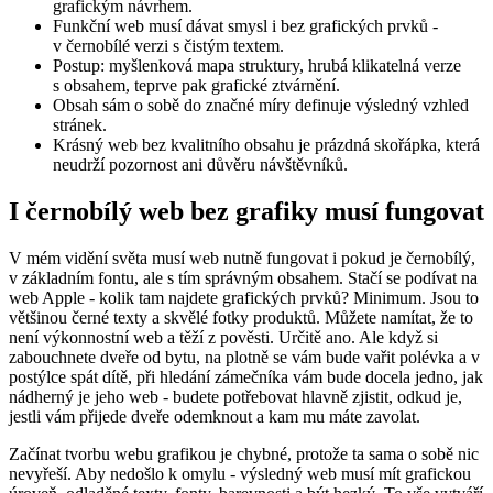
grafickým návrhem.
Funkční web musí dávat smysl i bez grafických prvků -
v černobílé verzi s čistým textem.
Postup: myšlenková mapa struktury, hrubá klikatelná verze
s obsahem, teprve pak grafické ztvárnění.
Obsah sám o sobě do značné míry definuje výsledný vzhled
stránek.
Krásný web bez kvalitního obsahu je prázdná skořápka, která
neudrží pozornost ani důvěru návštěvníků.
I černobílý web bez grafiky musí fungovat
V mém vidění světa musí web nutně fungovat i pokud je černobílý,
v základním fontu, ale s tím správným obsahem. Stačí se podívat na
web Apple - kolik tam najdete grafických prvků? Minimum. Jsou to
většinou černé texty a skvělé fotky produktů. Můžete namítat, že to
není výkonnostní web a těží z pověsti. Určitě ano. Ale když si
zabouchnete dveře od bytu, na plotně se vám bude vařit polévka a v
postýlce spát dítě, při hledání zámečníka vám bude docela jedno, jak
nádherný je jeho web - budete potřebovat hlavně zjistit, odkud je,
jestli vám přijede dveře odemknout a kam mu máte zavolat.
Začínat tvorbu webu grafikou je chybné, protože ta sama o sobě nic
nevyřeší. Aby nedošlo k omylu - výsledný web musí mít grafickou