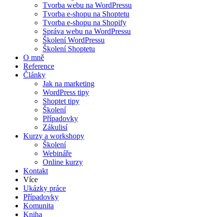
Tvorba webu na WordPressu
Tvorba e-shopu na Shoptetu
Tvorba e-shopu na Shopify
Správa webu na WordPressu
Školení WordPressu
Školení Shoptetu
O mně
Reference
Články
Jak na marketing
WordPress tipy
Shoptet tipy
Školení
Případovky
Zákulisí
Kurzy a workshopy
Školení
Webináře
Online kurzy
Kontakt
Více
Ukázky práce
Případovky
Komunita
Kniha