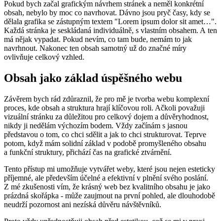
Pokud bych začal grafickým návrhem stránek a neměl konkrétní
obsah, nebylo by moc co navrhovat. Dávno jsou pryč časy, kdy se
dělala grafika se zástupným textem "Lorem ipsum dolor sit amet…".
Každá stránka je seskládaná individuálně, s vlastním obsahem. A ten
má nějak vypadat. Pokud nevím, co tam bude, nemám to jak
navrhnout. Nakonec ten obsah samotný už do značné míry
ovlivňuje celkový vzhled.
Obsah jako základ úspěšného webu
Závěrem bych rád zdůraznil, že pro mě je tvorba webu komplexní
proces, kde obsah a struktura hrají klíčovou roli. Ačkoli považuji
vizuální stránku za důležitou pro celkový dojem a důvěryhodnost,
nikdy ji nedělám výchozím bodem. Vždy začínám s jasnou
představou o tom, co chci sdělit a jak to chci strukturovat. Teprve
potom, když mám solidní základ v podobě promyšleného obsahu
a funkční struktury, přichází čas na grafické ztvárnění.
Tento přístup mi umožňuje vytvářet weby, které jsou nejen esteticky
příjemné, ale především účelné a efektivní v plnění svého poslání.
Z mé zkušenosti vím, že krásný web bez kvalitního obsahu je jako
prázdná skořápka - může zaujmout na první pohled, ale dlouhodobě
neudrží pozornost ani nezíská důvěru návštěvníků.