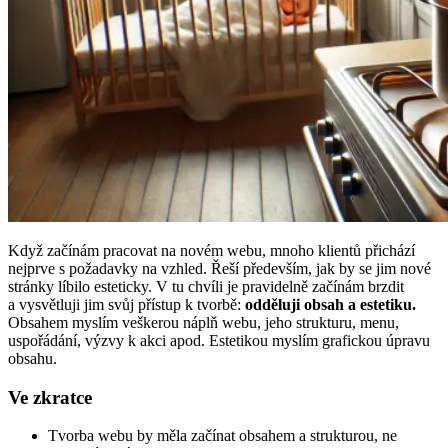
Když začínám pracovat na novém webu, mnoho klientů přichází
nejprve s požadavky na vzhled. Řeší především, jak by se jim nové
stránky líbilo esteticky. V tu chvíli je pravidelně začínám brzdit
a vysvětluji jim svůj přístup k tvorbě:
odděluji obsah a estetiku.
Obsahem myslím veškerou náplň webu, jeho strukturu, menu,
uspořádání, výzvy k akci apod. Estetikou myslím grafickou úpravu
obsahu.
Ve zkratce
Tvorba webu by měla začínat obsahem a strukturou, ne