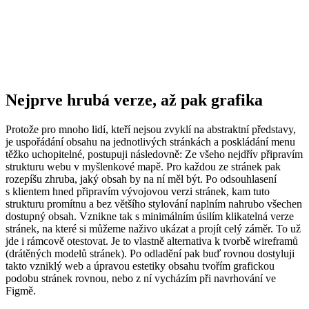
Nejprve hrubá verze, až pak grafika
Protože pro mnoho lidí, kteří nejsou zvyklí na abstraktní představy,
je uspořádání obsahu na jednotlivých stránkách a poskládání menu
těžko uchopitelné, postupuji následovně: Ze všeho nejdřív připravím
strukturu webu v myšlenkové mapě. Pro každou ze stránek pak
rozepíšu zhruba, jaký obsah by na ní měl být. Po odsouhlasení
s klientem hned připravím vývojovou verzi stránek, kam tuto
strukturu promítnu a bez většího stylování naplním nahrubo všechen
dostupný obsah. Vznikne tak s minimálním úsilím klikatelná verze
stránek, na které si můžeme naživo ukázat a projít celý záměr. To už
jde i rámcově otestovat. Je to vlastně alternativa k tvorbě wireframů
(drátěných modelů stránek). Po odladění pak buď rovnou dostyluji
takto vzniklý web a úpravou estetiky obsahu tvořím grafickou
podobu stránek rovnou, nebo z ní vycházím při navrhování ve
Figmě.