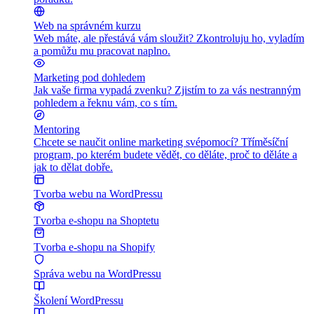
Web na správném kurzu
Web máte, ale přestává vám sloužit? Zkontroluju ho, vyladím
a pomůžu mu pracovat naplno.
Marketing pod dohledem
Jak vaše firma vypadá zvenku? Zjistím to za vás nestranným
pohledem a řeknu vám, co s tím.
Mentoring
Chcete se naučit online marketing svépomocí? Tříměsíční
program, po kterém budete vědět, co děláte, proč to děláte a
jak to dělat dobře.
Tvorba webu na WordPressu
Tvorba e-shopu na Shoptetu
Tvorba e-shopu na Shopify
Správa webu na WordPressu
Školení WordPressu