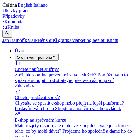
Čeština
|
English
|
Italiano
Ukázky práce
Případovky
•
Komunita
📖
Kniha
Jan Barbořík
Marketér s duší grafika
Marketing bez bullsh*tu
Úvod
S čím vám pomohu
Chcete nabízet služby?
Začínáte s online prezentací svých služeb? Pomůžu vám to
správně uchopit – od strategie přes web až po první
zákazníky.
Chcete prodávat zboží?
Chystáte se spustit e-shop nebo přejít na lepší platformu?
Postavím vám ho na Shoptetu a naučím vás ho ovládat.
E-shop na správném kurzu
Máte rozjetý e-shop, ale cítíte, že z něj dostáváte jen zlomek
toho, co by mohl dávat? Projdeme ho společně a dáme ho do
pořádku.