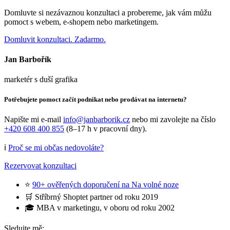
Domluvte si nezávaznou konzultaci a probereme, jak vám můžu
pomoct s webem, e-shopem nebo marketingem.
Domluvit konzultaci. Zadarmo.
Jan Barbořík
marketér s duší grafika
Potřebujete pomoct začít podnikat nebo prodávat na internetu?
Napište mi e-mail
info@janbarborik.cz
nebo mi zavolejte na číslo
+420 608 400 855
(8–17 h v pracovní dny).
ℹ️
Proč se mi občas nedovoláte?
Rezervovat konzultaci
⭐
90+ ověřených doporučení na Na volné noze
🛒 Stříbrný Shoptet partner od roku 2019
🎓 MBA v marketingu, v oboru od roku 2002
Sledujte mě: