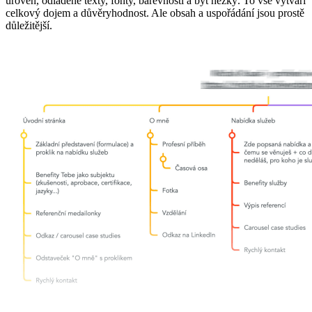
úroveň, odladěné texty, fonty, barevnosti a být hezký. To vše vytváří
celkový dojem a důvěryhodnost. Ale obsah a uspořádání jsou prostě
důležitější.