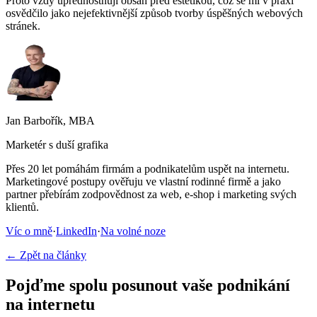
Proto vždy upřednostňuji obsah před estetikou, což se mi v praxi
osvědčilo jako nejefektivnější způsob tvorby úspěšných webových
stránek.
Jan Barbořík, MBA
Marketér s duší grafika
Přes 20 let pomáhám firmám a podnikatelům uspět na internetu.
Marketingové postupy ověřuju ve vlastní rodinné firmě a jako
partner přebírám zodpovědnost za web, e-shop i marketing svých
klientů.
Víc o mně
·
LinkedIn
·
Na volné noze
← Zpět na články
Pojďme spolu posunout vaše podnikání
na internetu