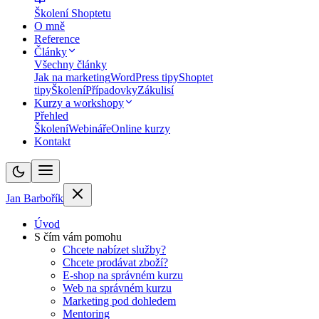
Školení Shoptetu
O mně
Reference
Články
Všechny články
Jak na marketing
WordPress tipy
Shoptet
tipy
Školení
Případovky
Zákulisí
Kurzy a workshopy
Přehled
Školení
Webináře
Online kurzy
Kontakt
Jan Barbořík
Úvod
S čím vám pomohu
Chcete nabízet služby?
Chcete prodávat zboží?
E-shop na správném kurzu
Web na správném kurzu
Marketing pod dohledem
Mentoring