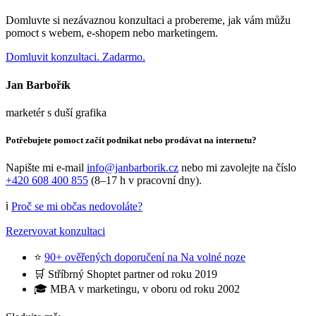
Domluvte si nezávaznou konzultaci a probereme, jak vám můžu
pomoct s webem, e-shopem nebo marketingem.
Domluvit konzultaci. Zadarmo.
Jan Barbořík
marketér s duší grafika
Potřebujete pomoct začít podnikat nebo prodávat na internetu?
Napište mi e-mail
info@janbarborik.cz
nebo mi zavolejte na číslo
+420 608 400 855
(8–17 h v pracovní dny).
ℹ️
Proč se mi občas nedovoláte?
Rezervovat konzultaci
⭐
90+ ověřených doporučení na Na volné noze
🛒 Stříbrný Shoptet partner od roku 2019
🎓 MBA v marketingu, v oboru od roku 2002