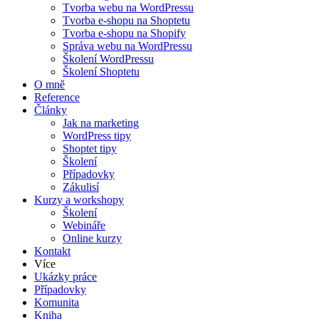
Tvorba webu na WordPressu
Tvorba e-shopu na Shoptetu
Tvorba e-shopu na Shopify
Správa webu na WordPressu
Školení WordPressu
Školení Shoptetu
O mně
Reference
Články
Jak na marketing
WordPress tipy
Shoptet tipy
Školení
Případovky
Zákulisí
Kurzy a workshopy
Školení
Webináře
Online kurzy
Kontakt
Více
Ukázky práce
Případovky
Komunita
Kniha