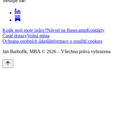
Sledujte mě:
Kolik stojí moje práce?
Návod na Basecamp
Kontakty
Časté dotazy
Volná místa
Ochrana osobních údajů
Informace o použití cookies
Jan Barbořík, MBA ©
2026
– Všechna práva vyhrazena