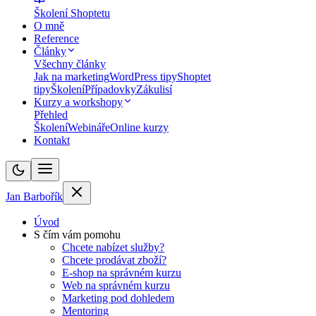
Školení Shoptetu
O mně
Reference
Články
Všechny články
Jak na marketing
WordPress tipy
Shoptet
tipy
Školení
Případovky
Zákulisí
Kurzy a workshopy
Přehled
Školení
Webináře
Online kurzy
Kontakt
Jan Barbořík
Úvod
S čím vám pomohu
Chcete nabízet služby?
Chcete prodávat zboží?
E-shop na správném kurzu
Web na správném kurzu
Marketing pod dohledem
Mentoring