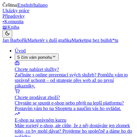
Čeština
|
English
|
Italiano
Ukázky práce
Případovky
•
Komunita
📖
Kniha
Jan Barbořík
Marketér s duší grafika
Marketing bez bullsh*tu
Úvod
S čím vám pomohu
Chcete nabízet služby?
Začínáte s online prezentací svých služeb? Pomůžu vám to
správně uchopit – od strategie přes web až po první
zákazníky.
Chcete prodávat zboží?
Chystáte se spustit e-shop nebo přejít na lepší platformu?
Postavím vám ho na Shoptetu a naučím vás ho ovládat.
E-shop na správném kurzu
Máte rozjetý e-shop, ale cítíte, že z něj dostáváte jen zlomek
toho, co by mohl dávat? Projdeme ho společně a dáme ho do
pořádku.