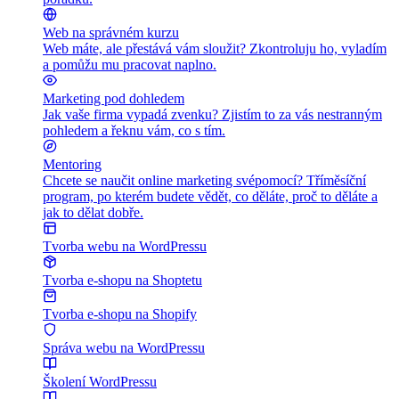
Web na správném kurzu
Web máte, ale přestává vám sloužit? Zkontroluju ho, vyladím
a pomůžu mu pracovat naplno.
Marketing pod dohledem
Jak vaše firma vypadá zvenku? Zjistím to za vás nestranným
pohledem a řeknu vám, co s tím.
Mentoring
Chcete se naučit online marketing svépomocí? Tříměsíční
program, po kterém budete vědět, co děláte, proč to děláte a
jak to dělat dobře.
Tvorba webu na WordPressu
Tvorba e-shopu na Shoptetu
Tvorba e-shopu na Shopify
Správa webu na WordPressu
Školení WordPressu