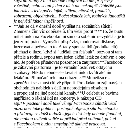
když mi žádný z nich nebude reagovat na mé příspěvky
v češtině, nebo si ani jeden z nich nic nekoupí? Důležité jsou
interakce - tedy počty lajků, sdílení, citování, prokliků,
zobrazení, objednávek... Počet skutečných, reálných fanoušků
je největší faktor úspěšnosti.
**Jak se dá v dnešní době vydělat na sociálních sítích?
Znamená čím víc odběratelů, tím větší profit?***To, že budu
mít stránku na Facebooku mi samo o sobě nic nevydělá a je to
jen zdroj práce. Vymýšlet příspěvky, moderovat diskuse,
inzerovat a pečovat o to. A tady spousta lidí (podnikatelů)
přichází o iluze, když si "udělají ten fejsbuk", pozvou si tam
přátele a rodinu, sypou tam jeden akční leták za druhým a ono
nic. Je potřeba přitahovat pozornost a zaujmout.**Facebook
je zábavná platforma - je to virtuální ostrůvek oddychu
a zábavy. Nikdo nebude sledovat stránku kvůli akčním
letákům. Přímočará reklama odrazuje.**Monetizace -
zpeněžení se - musí citlivě připojit. Prokládáním zajímavých
obchodních nabídek s dalším neprodejním obsahem
a propojení na jiné prodejní kanály.**U celebrit se bavíme
například o lákání lidí na koncerty, k nákupu CD
atp.*
V poslední době také věnují Facebooku čímdál větší
pozornost také politici - postupně objevují sílu Facebooku
a přidávají se další a další - jejich zisk tedy nebude finanční,
ale mohou ovlivnit voliče například před volbami, pokud
s Facebookem budou smysluplně aktivně pracovat.