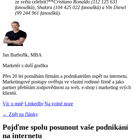
ze světa celebrit?**
Cristiano Ronaldo (112 125 631
fanoušků), Shakira (104 425 022 fanoušků) a Vin Diesel
(99 244 961 fanoušků).
Jan Barbořík, MBA
Marketér s duší grafika
Přes 20 let pomáhám firmám a podnikatelům uspět na internetu.
Marketingové postupy ověřuju ve vlastní rodinné firmě a jako
partner přebírám zodpovědnost za web, e-shop i marketing svých
klientů.
Víc o mně
·
LinkedIn
·
Na volné noze
← Zpět na články
Pojďme spolu posunout vaše podnikání
na internetu