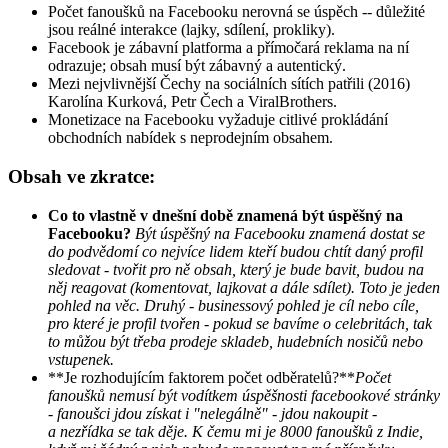
Počet fanoušků na Facebooku nerovná se úspěch -- důležité
jsou reálné interakce (lajky, sdílení, prokliky).
Facebook je zábavní platforma a přímočará reklama na ní
odrazuje; obsah musí být zábavný a autentický.
Mezi nejvlivnější Čechy na sociálních sítích patřili (2016)
Karolína Kurková, Petr Čech a ViralBrothers.
Monetizace na Facebooku vyžaduje citlivé prokládání
obchodních nabídek s neprodejním obsahem.
Obsah ve zkratce:
Co to vlastně v dnešní době znamená být úspěšný na
Facebooku?
Být úspěšný na Facebooku znamená dostat se
do podvědomí co nejvíce lidem kteří budou chtít daný profil
sledovat - tvořit pro ně obsah, který je bude bavit, budou na
něj reagovat (komentovat, lajkovat a dále sdílet). Toto je jeden
pohled na věc.
Druhý - businessový pohled je cíl nebo cíle,
pro které je profil tvořen - pokud se bavíme o celebritách, tak
to můžou být třeba prodeje skladeb, hudebních nosičů nebo
vstupenek.
**Je rozhodujícím faktorem počet odběratelů?**
Počet
fanoušků nemusí být vodítkem úspěšnosti facebookové stránky
- fanoušci jdou získat i "nelegálně" - jdou nakoupit -
a nezřídka se tak děje. K čemu mi je 8000 fanoušků z Indie,