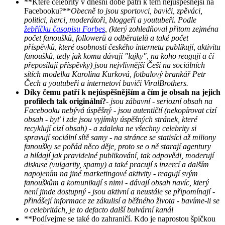
**Které celebrity v dnešní době patří k těm nejúspěšnější na
Facebooku?**
Obecně to jsou sportovci, baviči, zpěváci,
politici, herci, moderátoři, bloggeři a youtubeři. Podle
žebříčku časopisu Forbes
, (který zohledňoval přitom zejména
počet fanoušků, followerů a odběratelů a také počet
příspěvků, které osobnosti českého internetu publikují, aktivitu
fanoušků, tedy jak komu dávají "lajky", na koho reagují a čí
přeposílají příspěvky) jsou nejvlivnější Češi na sociálních
sítích modelka Karolina Kurková, fotbalový brankář Petr
Čech a youtubeři a internetoví baviči ViralBrothers.
Díky čemu patří k nejúspěšnějším a čím je obsah na jejich
profilech tak originální?
- jsou zábavní - seriozní obsah na
Facebooku nebývá úspěšný
- jsou autentičtí (nekopírovat cizí
obsah - byť i zde jsou vyjímky úspěšných stránek, které
recyklují cizí obsah) - a zdaleka ne všechny celebrity si
spravují sociální sítě samy - na stránce se statisíci až miliony
fanoušky se pořád něco děje, proto se o ně starají agentury
a hlídají jak pravidelné publikování, tak odpovědi, moderují
diskuse (vulgarity, spamy) a také pracují s inzercí a dalším
napojením na jiné marketingové aktivity
- reagují svým
fanouškům a komunikují s nimi
- dávají obsah navíc, který
není jinde dostupný
- jsou aktivní a neustále se připomínají
-
přinášejí informace ze zákulisí a běžného života - bavíme-li se
o celebritách, je to defacto další bulvární kanál
**Podívejme se také do zahraničí. Kdo je naprostou špičkou