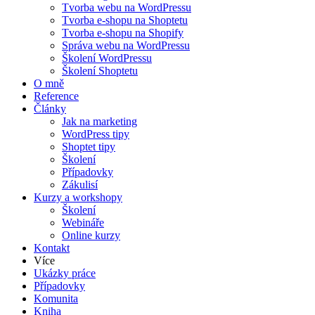
Tvorba webu na WordPressu
Tvorba e-shopu na Shoptetu
Tvorba e-shopu na Shopify
Správa webu na WordPressu
Školení WordPressu
Školení Shoptetu
O mně
Reference
Články
Jak na marketing
WordPress tipy
Shoptet tipy
Školení
Případovky
Zákulisí
Kurzy a workshopy
Školení
Webináře
Online kurzy
Kontakt
Více
Ukázky práce
Případovky
Komunita
Kniha