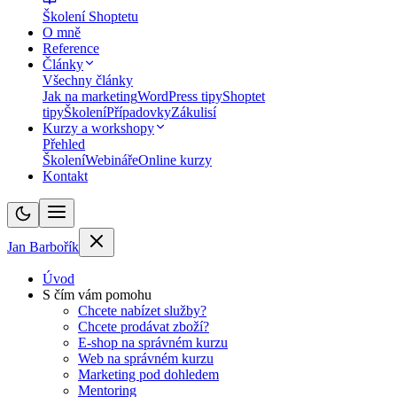
Školení Shoptetu
O mně
Reference
Články
Všechny články
Jak na marketing
WordPress tipy
Shoptet
tipy
Školení
Případovky
Zákulisí
Kurzy a workshopy
Přehled
Školení
Webináře
Online kurzy
Kontakt
Jan Barbořík
Úvod
S čím vám pomohu
Chcete nabízet služby?
Chcete prodávat zboží?
E-shop na správném kurzu
Web na správném kurzu
Marketing pod dohledem
Mentoring