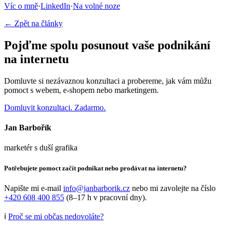
Víc o mně
·
LinkedIn
·
Na volné noze
← Zpět na články
Pojďme spolu posunout vaše podnikání
na internetu
Domluvte si nezávaznou konzultaci a probereme, jak vám můžu
pomoct s webem, e-shopem nebo marketingem.
Domluvit konzultaci. Zadarmo.
Jan Barbořík
marketér s duší grafika
Potřebujete pomoct začít podnikat nebo prodávat na internetu?
Napište mi e-mail
info@janbarborik.cz
nebo mi zavolejte na číslo
+420 608 400 855
(8–17 h v pracovní dny).
ℹ️
Proč se mi občas nedovoláte?