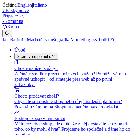
Čeština
|
English
|
Italiano
Ukázky práce
Případovky
•
Komunita
📖
Kniha
Jan Barbořík
Marketér s duší grafika
Marketing bez bullsh*tu
Úvod
S čím vám pomohu
Chcete nabízet služby?
Začínáte s online prezentací svých služeb? Pomůžu vám to
správně uchopit – od strategie přes web až po první
zákazníky.
Chcete prodávat zboží?
Chystáte se spustit e-shop nebo přejít na lepší platformu?
Postavím vám ho na Shoptetu a naučím vás ho ovládat.
E-shop na správném kurzu
Máte rozjetý e-shop, ale cítíte, že z něj dostáváte jen zlomek
toho, co by mohl dávat? Projdeme ho společně a dáme ho do
pořádku.