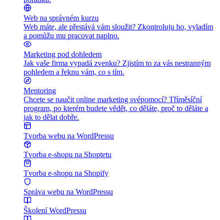
Web na správném kurzu
Web máte, ale přestává vám sloužit? Zkontroluju ho, vyladím
a pomůžu mu pracovat naplno.
Marketing pod dohledem
Jak vaše firma vypadá zvenku? Zjistím to za vás nestranným
pohledem a řeknu vám, co s tím.
Mentoring
Chcete se naučit online marketing svépomocí? Tříměsíční
program, po kterém budete vědět, co děláte, proč to děláte a
jak to dělat dobře.
Tvorba webu na WordPressu
Tvorba e-shopu na Shoptetu
Tvorba e-shopu na Shopify
Správa webu na WordPressu
Školení WordPressu