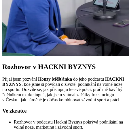
Rozhovor v HACKNI BYZNYS
Přijal jsem pozvání
Honzy Měšťánka
do jeho podcastu
HACKNI
BYZNYS
, kde jsme si povídali o životě, podnikání na volné noze
i o sportu. Dozvíte se, jak přistupuju ke své práci, proč mě baví být
"dělníkem marketingu", jak jsem vnímal začátky freelancingu
v Česku i jak náročné je občas kombinovat závodní sport a práci.
Ve zkratce
Rozhovor v podcastu Hackni Byznys pokrývá podnikání na
volné noze, marketing i závodní sport.