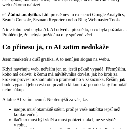
web někomu nabízet.
✅
Žádná analytika.
Lidi prostě neví o existenci Google Analytics,
Search Console, Seznam Reporteru nebo Bing Webmaster Tools.
Nic z toho není chyba AI. AI odvedla přesně to, o co byla požádána.
Problém je, že nebyla požádána o ty správné věci.
Co přinesu já, co AI zatím nedokáže
Jsem marketér s duší grafika. A to není jen slogan na webu.
Když navrhuju web, neřeším jen to, jestli pěkně vypadá. Přemýšlím,
koho má oslovit, k čemu má návštěvníka dovést, jak ho krok za
krokem provést rozhodnutím a proměnit ho v zákazníka. Řeším, jak
bude vypadat jeho cesta od prvního kliknutí až po odeslaný formulář
nebo nákup.
A tohle AI zatím neumí. Nepřemýšlí za vás, že:
nadpis musí okamžitě sdělit, proč je vaše nabídka lepší než
konkurenční,
tlačítko musí být vidět a musí pobízet k akci, ne se stydět
v rohu,