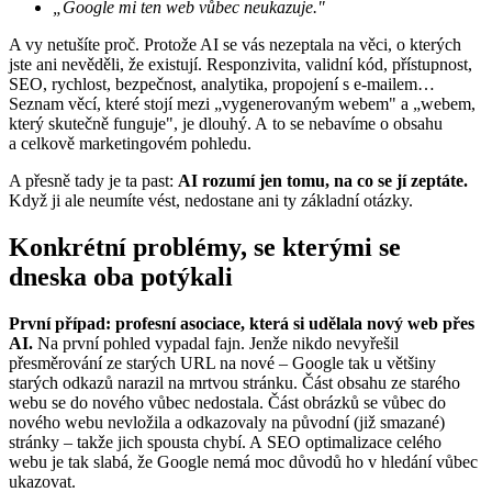
„Google mi ten web vůbec neukazuje."
A vy netušíte proč. Protože AI se vás nezeptala na věci, o kterých
jste ani nevěděli, že existují. Responzivita, validní kód, přístupnost,
SEO, rychlost, bezpečnost, analytika, propojení s e-mailem…
Seznam věcí, které stojí mezi „vygenerovaným webem" a „webem,
který skutečně funguje", je dlouhý. A to se nebavíme o obsahu
a celkově marketingovém pohledu.
A přesně tady je ta past:
AI rozumí jen tomu, na co se jí zeptáte.
Když ji ale neumíte vést, nedostane ani ty základní otázky.
Konkrétní problémy, se kterými se
dneska oba potýkali
První případ: profesní asociace, která si udělala nový web přes
AI.
Na první pohled vypadal fajn. Jenže nikdo nevyřešil
přesměrování ze starých URL na nové – Google tak u většiny
starých odkazů narazil na mrtvou stránku. Část obsahu ze starého
webu se do nového vůbec nedostala. Část obrázků se vůbec do
nového webu nevložila a odkazovaly na původní (již smazané)
stránky – takže jich spousta chybí. A SEO optimalizace celého
webu je tak slabá, že Google nemá moc důvodů ho v hledání vůbec
ukazovat.