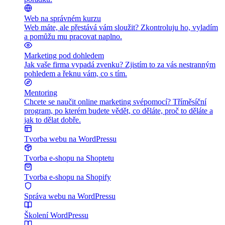
Web na správném kurzu
Web máte, ale přestává vám sloužit? Zkontroluju ho, vyladím
a pomůžu mu pracovat naplno.
Marketing pod dohledem
Jak vaše firma vypadá zvenku? Zjistím to za vás nestranným
pohledem a řeknu vám, co s tím.
Mentoring
Chcete se naučit online marketing svépomocí? Tříměsíční
program, po kterém budete vědět, co děláte, proč to děláte a
jak to dělat dobře.
Tvorba webu na WordPressu
Tvorba e-shopu na Shoptetu
Tvorba e-shopu na Shopify
Správa webu na WordPressu
Školení WordPressu