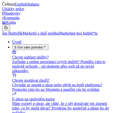
Čeština
|
English
|
Italiano
Ukázky práce
Případovky
•
Komunita
📖
Kniha
Jan Barbořík
Marketér s duší grafika
Marketing bez bullsh*tu
Úvod
S čím vám pomohu
Chcete nabízet služby?
Začínáte s online prezentací svých služeb? Pomůžu vám to
správně uchopit – od strategie přes web až po první
zákazníky.
Chcete prodávat zboží?
Chystáte se spustit e-shop nebo přejít na lepší platformu?
Postavím vám ho na Shoptetu a naučím vás ho ovládat.
E-shop na správném kurzu
Máte rozjetý e-shop, ale cítíte, že z něj dostáváte jen zlomek
toho, co by mohl dávat? Projdeme ho společně a dáme ho do
pořádku.