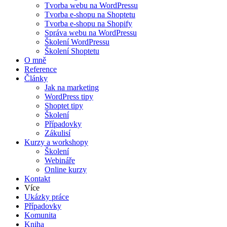
Tvorba webu na WordPressu
Tvorba e-shopu na Shoptetu
Tvorba e-shopu na Shopify
Správa webu na WordPressu
Školení WordPressu
Školení Shoptetu
O mně
Reference
Články
Jak na marketing
WordPress tipy
Shoptet tipy
Školení
Případovky
Zákulisí
Kurzy a workshopy
Školení
Webináře
Online kurzy
Kontakt
Více
Ukázky práce
Případovky
Komunita
Kniha