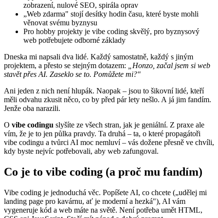
zobrazení, nulové SEO, spirála oprav
„Web zdarma" stojí desítky hodin času, které byste mohli
věnovat svému byznysu
Pro hobby projekty je vibe coding skvělý, pro byznysový
web potřebujete odborné základy
Dneska mi napsali dva lidé. Každý samostatně, každý s jiným
projektem, a přesto se stejným dotazem:
„Honzo, začal jsem si web
stavět přes AI. Zaseklo se to. Pomůžete mi?"
Ani jeden z nich není hlupák. Naopak – jsou to šikovní lidé, kteří
měli odvahu zkusit něco, co by před pár lety nešlo. A já jim fandím.
Jenže oba narazili.
O
vibe codingu
slyšíte ze všech stran, jak je geniální. Z praxe ale
vím, že je to jen půlka pravdy. Ta druhá – ta, o které propagátoři
vibe codingu a tvůrci AI moc nemluví – vás dožene přesně ve chvíli,
kdy byste nejvíc potřebovali, aby web zafungoval.
Co je to vibe coding (a proč mu fandím)
Vibe coding je jednoduchá věc. Popíšete AI, co chcete („udělej mi
landing page pro kavárnu, ať je moderní a hezká"), AI vám
vygeneruje kód a web máte na světě. Není potřeba umět HTML,