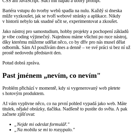
CSS ani JavaScript. Stačí mít nápad a dobrý prompt.
Bariéra vstupu do tvorby webů spadla na nulu. Každý si dneska
může vyzkoušet, jak se tvoří webové stránky a aplikace. Nikdy
v historii nebylo tak snadné učit se, experimentovat a zkoušet.
Jako nástroj pro samostudium, hobby projekty a pochopení základů
je vibe coding výjimečný. Najednou máme všichni po ruce nástroj,
díky kterému můžeme udělat něco, co by dřív pro nás musel dělat
odborník. Sám AI používám dnes a denně – ve své práci si bez ní už
prostě nedovedu představit den.
Potud dobrá zpráva.
Past jménem „nevím, co nevím"
Problém přichází v momentě, kdy si vygenerovaný web pletete
s hotovým produktem.
AI vám vyplivne něco, co na první pohled vypadá jako web. Máte
titulek, nějaké obrázky, tlačítka. Nadšeně to pustíte do světa. A pak
začnete zjišťovat:
„Nejde mi odeslat formulář."
„Na mobilu se mi to rozsypalo."