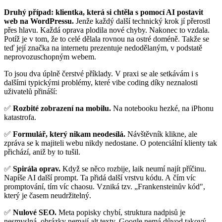
Druhý případ: klientka, která si chtěla s pomocí AI postavit
web na WordPressu.
Jenže každý další technický krok jí přerostl
přes hlavu. Každá oprava plodila nové chyby. Nakonec to vzdala.
Potíž je v tom, že to celé dělala rovnou na ostré doméně. Takže se
teď její značka na internetu prezentuje nedodělaným, v podstatě
neprovozuschopným webem.
To jsou dva úplně čerstvé příklady. V praxi se ale setkávám i s
dalšími typickými problémy, které vibe coding díky neznalosti
uživatelů přináší:
✅
Rozbité zobrazení na mobilu.
Na notebooku hezké, na iPhonu
katastrofa.
✅
Formulář, který nikam neodesílá.
Návštěvník klikne, ale
zpráva se k majiteli webu nikdy nedostane. O potenciální klienty tak
přichází, aniž by to tušil.
✅
Spirála oprav.
Když se něco rozbije, laik neumí najít příčinu.
Napíše AI další prompt. Ta přidá další vrstvu kódu. A čím víc
promptování, tím víc chaosu. Vzniká tzv. „Frankensteinův kód",
který je časem neudržitelný.
✅
Nulové SEO.
Meta popisky chybí, struktura nadpisů je
nesmyslná, obrázky nemají alt texty. Google nemá důvod takový