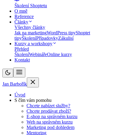
Školení Shoptetu
O mně
Reference
Články
Všechny články
Jak na marketing
WordPress tipy
Shoptet
tipy
Školení
Případovky
Zákulisí
Kurzy a workshopy
Přehled
Školení
Webináře
Online kurzy
Kontakt
Jan Barbořík
Úvod
S čím vám pomohu
Chcete nabízet služby?
Chcete prodávat zboží?
E-shop na správném kurzu
Web na správném kurzu
Marketing pod dohledem
Mentoring