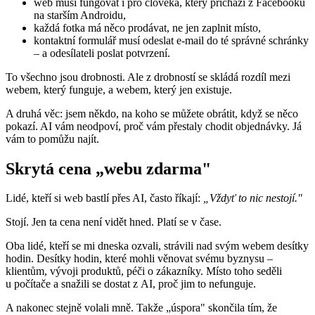
web musí fungovat i pro člověka, který přichází z Facebooku
na starším Androidu,
každá fotka má něco prodávat, ne jen zaplnit místo,
kontaktní formulář musí odeslat e-mail do té správné schránky
– a odesílateli poslat potvrzení.
To všechno jsou drobnosti. Ale z drobností se skládá rozdíl mezi
webem, který funguje, a webem, který jen existuje.
A druhá věc: jsem někdo, na koho se můžete obrátit, když se něco
pokazí. AI vám neodpoví, proč vám přestaly chodit objednávky. Já
vám to pomůžu najít.
Skrytá cena „webu zdarma"
Lidé, kteří si web bastlí přes AI, často říkají:
„Vždyť to nic nestojí."
Stojí. Jen ta cena není vidět hned. Platí se v čase.
Oba lidé, kteří se mi dneska ozvali, strávili nad svým webem desítky
hodin. Desítky hodin, které mohli věnovat svému byznysu –
klientům, vývoji produktů, péči o zákazníky. Místo toho seděli
u počítače a snažili se dostat z AI, proč jim to nefunguje.
A nakonec stejně volali mně. Takže „úspora" skončila tím, že