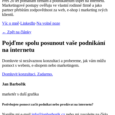
Přes 20 let pomáhám firmám a podnikatelům uspět na internetu.
Marketingové postupy ověřuju ve vlastní rodinné firmě a jako
partner přebírám zodpovědnost za web, e-shop i marketing svých
klientů.
Víc o mně
·
LinkedIn
·
Na volné noze
← Zpět na články
Pojďme spolu posunout vaše podnikání
na internetu
Domluvte si nezávaznou konzultaci a probereme, jak vám můžu
pomoct s webem, e-shopem nebo marketingem.
Domluvit konzultaci. Zadarmo.
Jan Barbořík
marketér s duší grafika
Potřebujete pomoct začít podnikat nebo prodávat na internetu?
Napište mi e-mail
info@janbarborik.cz
nebo mi zavolejte na číslo