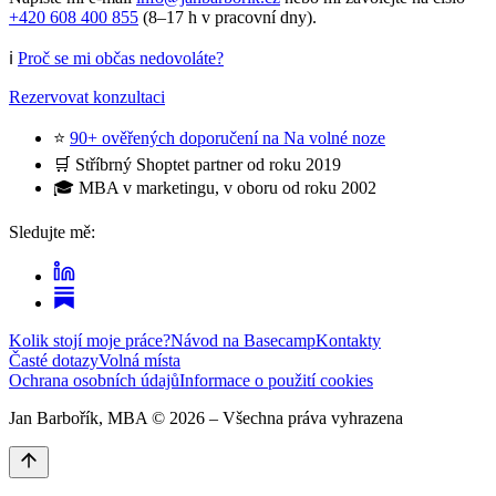
+420 608 400 855
(8–17 h v pracovní dny).
ℹ️
Proč se mi občas nedovoláte?
Rezervovat konzultaci
⭐
90+ ověřených doporučení na Na volné noze
🛒 Stříbrný Shoptet partner od roku 2019
🎓 MBA v marketingu, v oboru od roku 2002
Sledujte mě:
Kolik stojí moje práce?
Návod na Basecamp
Kontakty
Časté dotazy
Volná místa
Ochrana osobních údajů
Informace o použití cookies
Jan Barbořík, MBA ©
2026
– Všechna práva vyhrazena