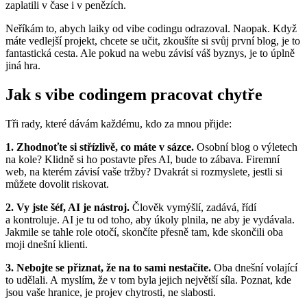
zaplatili v čase i v penězích.
Neříkám to, abych laiky od vibe codingu odrazoval. Naopak. Když
máte vedlejší projekt, chcete se učit, zkoušíte si svůj první blog, je to
fantastická cesta. Ale pokud na webu závisí váš byznys, je to úplně
jiná hra.
Jak s vibe codingem pracovat chytře
Tři rady, které dávám každému, kdo za mnou přijde:
1. Zhodnoťte si střízlivě, co máte v sázce.
Osobní blog o výletech
na kole? Klidně si ho postavte přes AI, bude to zábava. Firemní
web, na kterém závisí vaše tržby? Dvakrát si rozmyslete, jestli si
můžete dovolit riskovat.
2. Vy jste šéf, AI je nástroj.
Člověk vymýšlí, zadává, řídí
a kontroluje. AI je tu od toho, aby úkoly plnila, ne aby je vydávala.
Jakmile se tahle role otočí, skončíte přesně tam, kde skončili oba
moji dnešní klienti.
3. Nebojte se přiznat, že na to sami nestačíte.
Oba dnešní volající
to udělali. A myslím, že v tom byla jejich největší síla. Poznat, kde
jsou vaše hranice, je projev chytrosti, ne slabosti.