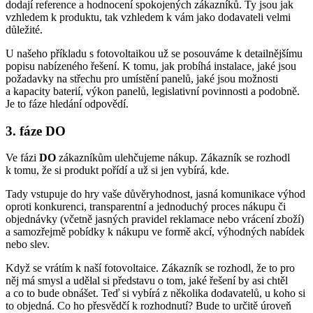
dodají reference a hodnocení spokojených zákazníků. Ty jsou jak
vzhledem k produktu, tak vzhledem k vám jako dodavateli velmi
důležité.
U našeho příkladu s fotovoltaikou už se posouváme k detailnějšímu
popisu nabízeného řešení. K tomu, jak probíhá instalace, jaké jsou
požadavky na střechu pro umístění panelů, jaké jsou možnosti
a kapacity baterií, výkon panelů, legislativní povinnosti a podobně.
Je to fáze hledání odpovědí.
3. fáze DO
Ve fázi
DO
zákazníkům ulehčujeme nákup. Zákazník se rozhodl
k tomu, že si produkt pořídí a už si jen vybírá, kde.
Tady vstupuje do hry vaše důvěryhodnost, jasná komunikace výhod
oproti konkurenci, transparentní a jednoduchý proces nákupu či
objednávky (včetně jasných pravidel reklamace nebo vrácení zboží)
a samozřejmě pobídky k nákupu ve formě akcí, výhodných nabídek
nebo slev.
Když se vrátím k naší fotovoltaice. Zákazník se rozhodl, že to pro
něj má smysl a udělal si představu o tom, jaké řešení by asi chtěl
a co to bude obnášet. Teď si vybírá z několika dodavatelů, u koho si
to objedná. Co ho přesvědčí k rozhodnutí? Bude to určitě úroveň