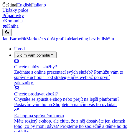
Čeština
|
English
|
Italiano
Ukázky práce
Případovky
•
Komunita
📖
Kniha
Jan Barbořík
Marketér s duší grafika
Marketing bez bullsh*tu
Úvod
S čím vám pomohu
Chcete nabízet služby?
Začínáte s online prezentací svých služeb? Pomůžu vám to
správně uchopit – od strategie přes web až po první
zákazníky.
Chcete prodávat zboží?
Chystáte se spustit e-shop nebo přejít na lepší platformu?
Postavím vám ho na Shoptetu a naučím vás ho ovládat.
E-shop na správném kurzu
Máte rozjetý e-shop, ale cítíte, že z něj dostáváte jen zlomek
toho, co by mohl dávat? Projdeme ho společně a dáme ho do
pořádku.