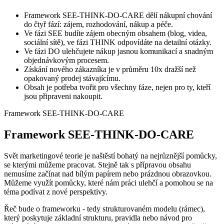
Framework SEE-THINK-DO-CARE dělí nákupní chování
do čtyř fází: zájem, rozhodování, nákup a péče.
Ve fázi SEE budíte zájem obecným obsahem (blog, videa,
sociální sítě), ve fázi THINK odpovídáte na detailní otázky.
Ve fázi DO ulehčujete nákup jasnou komunikací a snadným
objednávkovým procesem.
Získání nového zákazníka je v průměru 10x dražší než
opakovaný prodej stávajícímu.
Obsah je potřeba tvořit pro všechny fáze, nejen pro ty, kteří
jsou připraveni nakoupit.
Framework SEE-THINK-DO-CARE
Framework SEE-THINK-DO-CARE
Svět marketingové teorie je naštěstí bohatý na nejrůznější pomůcky,
se kterými můžeme pracovat. Stejně tak s přípravou obsahu
nemusíme začínat nad bílým papírem nebo prázdnou obrazovkou.
Můžeme využít pomůcky, které nám práci ulehčí a pomohou se na
téma podívat z nové perspektivy.
Řeč bude o frameworku - tedy strukturovaném modelu (rámec),
který poskytuje základní strukturu, pravidla nebo návod pro