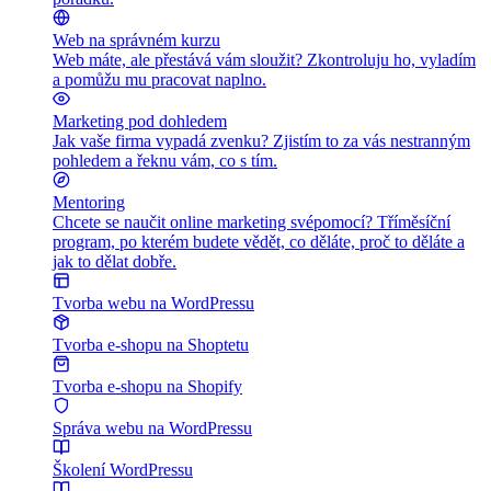
Web na správném kurzu
Web máte, ale přestává vám sloužit? Zkontroluju ho, vyladím
a pomůžu mu pracovat naplno.
Marketing pod dohledem
Jak vaše firma vypadá zvenku? Zjistím to za vás nestranným
pohledem a řeknu vám, co s tím.
Mentoring
Chcete se naučit online marketing svépomocí? Tříměsíční
program, po kterém budete vědět, co děláte, proč to děláte a
jak to dělat dobře.
Tvorba webu na WordPressu
Tvorba e-shopu na Shoptetu
Tvorba e-shopu na Shopify
Správa webu na WordPressu
Školení WordPressu