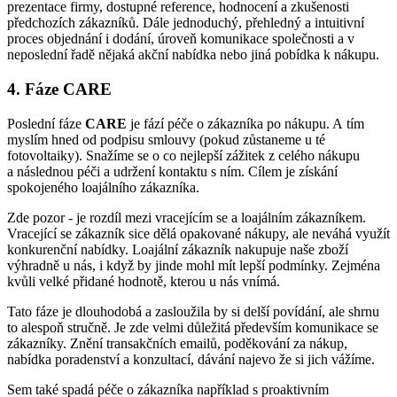
prezentace firmy, dostupné reference, hodnocení a zkušenosti
předchozích zákazníků. Dále jednoduchý, přehledný a intuitivní
proces objednání i dodání, úroveň komunikace společnosti a v
neposlední řadě nějaká akční nabídka nebo jiná pobídka k nákupu.
4. Fáze CARE
Poslední fáze
CARE
je fází péče o zákazníka po nákupu. A tím
myslím hned od podpisu smlouvy (pokud zůstaneme u té
fotovoltaiky). Snažíme se o co nejlepší zážitek z celého nákupu
a následnou péči a udržení kontaktu s ním. Cílem je získání
spokojeného loajálního zákazníka.
Zde pozor - je rozdíl mezi vracejícím se a loajálním zákazníkem.
Vracející se zákazník sice dělá opakované nákupy, ale neváhá využít
konkurenční nabídky. Loajální zákazník nakupuje naše zboží
výhradně u nás, i když by jinde mohl mít lepší podmínky. Zejména
kvůli velké přidané hodnotě, kterou u nás vnímá.
Tato fáze je dlouhodobá a zasloužila by si delší povídání, ale shrnu
to alespoň stručně. Je zde velmi důležitá především komunikace se
zákazníky. Znění transakčních emailů, poděkování za nákup,
nabídka poradenství a konzultací, dávání najevo že si jich vážíme.
Sem také spadá péče o zákazníka například s proaktivním