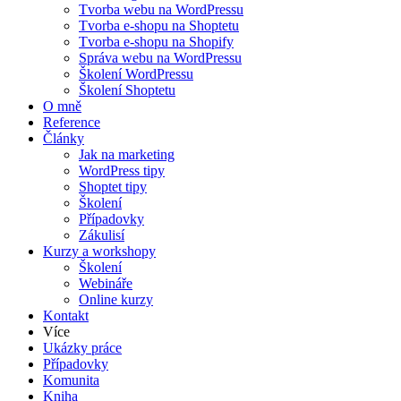
Tvorba webu na WordPressu
Tvorba e-shopu na Shoptetu
Tvorba e-shopu na Shopify
Správa webu na WordPressu
Školení WordPressu
Školení Shoptetu
O mně
Reference
Články
Jak na marketing
WordPress tipy
Shoptet tipy
Školení
Případovky
Zákulisí
Kurzy a workshopy
Školení
Webináře
Online kurzy
Kontakt
Více
Ukázky práce
Případovky
Komunita
Kniha