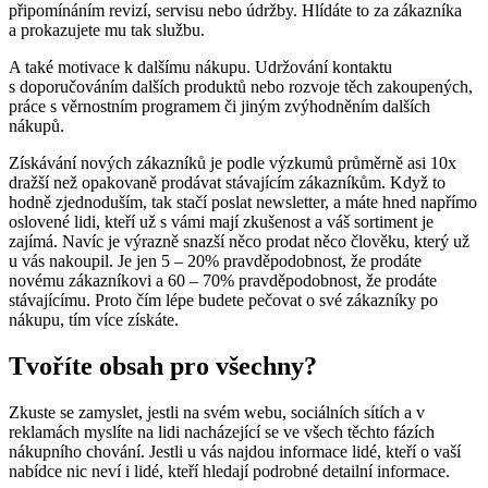
připomínáním revizí, servisu nebo údržby. Hlídáte to za zákazníka
a prokazujete mu tak službu.
A také motivace k dalšímu nákupu. Udržování kontaktu
s doporučováním dalších produktů nebo rozvoje těch zakoupených,
práce s věrnostním programem či jiným zvýhodněním dalších
nákupů.
Získávání nových zákazníků je podle výzkumů průměrně asi 10x
dražší než opakovaně prodávat stávajícím zákazníkům. Když to
hodně zjednoduším, tak stačí poslat newsletter, a máte hned napřímo
oslovené lidi, kteří už s vámi mají zkušenost a váš sortiment je
zajímá. Navíc je výrazně snazší něco prodat něco člověku, který už
u vás nakoupil. Je jen 5 – 20% pravděpodobnost, že prodáte
novému zákazníkovi a 60 – 70% pravděpodobnost, že prodáte
stávajícímu. Proto čím lépe budete pečovat o své zákazníky po
nákupu, tím více získáte.
Tvoříte obsah pro všechny?
Zkuste se zamyslet, jestli na svém webu, sociálních sítích a v
reklamách myslíte na lidi nacházející se ve všech těchto fázích
nákupního chování. Jestli u vás najdou informace lidé, kteří o vaší
nabídce nic neví i lidé, kteří hledají podrobné detailní informace.