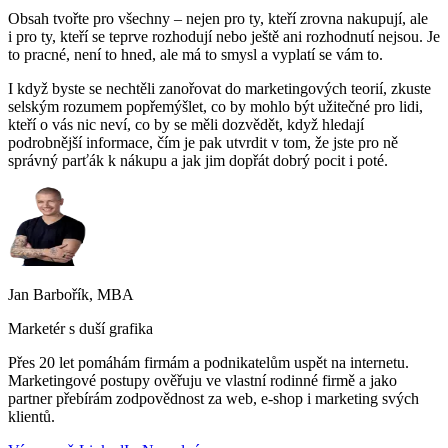
Obsah tvořte pro všechny – nejen pro ty, kteří zrovna nakupují, ale
i pro ty, kteří se teprve rozhodují nebo ještě ani rozhodnutí nejsou. Je
to pracné, není to hned, ale má to smysl a vyplatí se vám to.
I když byste se nechtěli zanořovat do marketingových teorií, zkuste
selským rozumem popřemýšlet, co by mohlo být užitečné pro lidi,
kteří o vás nic neví, co by se měli dozvědět, když hledají
podrobnější informace, čím je pak utvrdit v tom, že jste pro ně
správný parťák k nákupu a jak jim dopřát dobrý pocit i poté.
Jan Barbořík, MBA
Marketér s duší grafika
Přes 20 let pomáhám firmám a podnikatelům uspět na internetu.
Marketingové postupy ověřuju ve vlastní rodinné firmě a jako
partner přebírám zodpovědnost za web, e-shop i marketing svých
klientů.