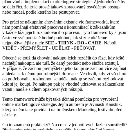
plánování a implementaci marketingové strategie. Zjednodušeně by
se dalo říct, že to je prostě takový zpracovaný osvědčený postup
nebo model, podle kterého lze postupovat.
Pro práci se nákupním chováním existuje víc frameworků, které
nám pomáhají efektivně pracovat s komunikací k zákazníkům
v každé fázi jejich rozhodovacího procesu. Tyto frameworky si jsou
často ve své podstatě hodně podobné, tak si zde ukážeme
nejpoužívanější z nich:
SEE - THINK - DO - CARE
. Neboli
VIDĚT - PŘEMÝŠLET - UDĚLAT - PEČOVAT.
Obecně se totiž dá chování nakupujících rozdělit do fáze, kdy ještě
nechtějí nakoupit, ale tuší, že daný produkt nebo služba existují.
V případě, že začnou přemýšlet o jeho koupi se začnou více zajímat
a hledat si k němu podrobnější informace. Ve chvíli, kdy ví všechno
co potřebovali a rozhodnou se udělat nákup se začnou rozhodovat
kde si jej koupí. Po nákupu pak je vhodné udržovat se zákazníkem
vztah i nadále s cílem opakovaných nákupů.
Tento framework může být také účinná pomůcka pro vytvoření
online marketingové strategie. Jejím autorem je Avinash Kaushik,
který o něm také povídal i na brněnském Marketing festivalu před
pár lety.
Co to znamená prakticky? Na co se v jednotlivých fázích soustředit?
Představím vám to prakticky a využiju k tomu aktuální boom