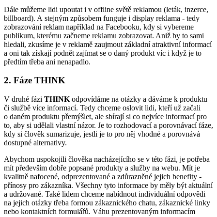
Dále můžeme lidi upoutat i v offline světě reklamou (leták, inzerce,
billboard). A stejným způsobem funguje i display reklama - tedy
zobrazování reklam například na Facebooku, kdy si vybereme
publikum, kterému začneme reklamu zobrazovat. Aniž by to sami
hledali, zkusíme je v reklamě zaujmout základní atraktivní informací
a oni tak získají podnět zajímat se o daný produkt víc i když je to
předtím třeba ani nenapadlo.
2. Fáze THINK
V druhé fázi
THINK
odpovídáme na otázky a dáváme k produktu
či službě více informací. Tedy chceme oslovit lidi, kteří už začali
o daném produktu přemýšlet, ale sbírají si co nejvíce informací pro
to, aby si udělali vlastní názor. Je to rozhodovací a porovnávací fáze,
kdy si člověk sumarizuje, jestli je to pro něj vhodné a porovnává
dostupné alternativy.
Abychom uspokojili člověka nacházejícího se v této fázi, je potřeba
mít především dobře popsané produkty a služby na webu. Mít je
kvalitně nafocené, odprezentované a zdůrazněné jejich benefity -
přínosy pro zákazníka. Všechny tyto informace by měly být aktuální
a udržované. Také lidem chceme nabídnout individuální odpovědi
na jejich otázky třeba formou zákaznického chatu, zákaznické linky
nebo kontaktních formulářů. Váhu prezentovaným informacím