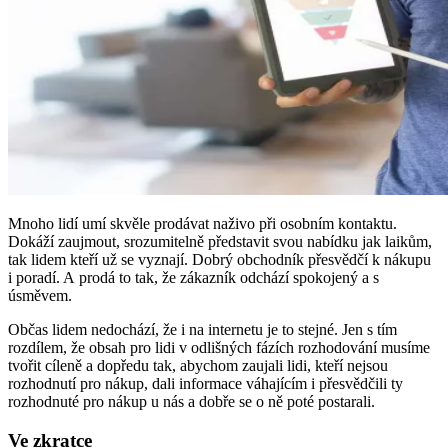
Mnoho lidí umí skvěle prodávat naživo při osobním kontaktu.
Dokáží zaujmout, srozumitelně představit svou nabídku jak laikům,
tak lidem kteří už se vyznají. Dobrý obchodník přesvědčí k nákupu
i poradí. A prodá to tak, že zákazník odchází spokojený a s
úsměvem.
Občas lidem nedochází, že i na internetu je to stejné. Jen s tím
rozdílem, že obsah pro lidi v odlišných fázích rozhodování musíme
tvořit cíleně a dopředu tak, abychom zaujali lidi, kteří nejsou
rozhodnutí pro nákup, dali informace váhajícím i přesvědčili ty
rozhodnuté pro nákup u nás a dobře se o ně poté postarali.
Ve zkratce