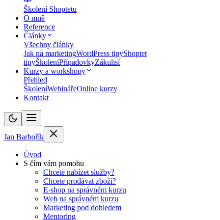
Školení Shoptetu
O mně
Reference
Články
Všechny články
Jak na marketing
WordPress tipy
Shoptet
tipy
Školení
Případovky
Zákulisí
Kurzy a workshopy
Přehled
Školení
Webináře
Online kurzy
Kontakt
Jan Barbořík
Úvod
S čím vám pomohu
Chcete nabízet služby?
Chcete prodávat zboží?
E-shop na správném kurzu
Web na správném kurzu
Marketing pod dohledem
Mentoring