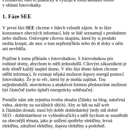
v oblasti fotovoltaiky.
1. Fáze SEE
V první fázi
SEE
chceme v lidech vzbudit zájem. Je to fáze
konzumace obecných informací, kdy se lidé seznamují s produktem
nebo službou. Oslovujete cílovou skupinu, která by si produkt
mohla koupit, ale moc o tom nepřemýšlela nebo do té doby o něm
ani nevěděla.
Pojďme k tomu příkladu s fotovoltaikou. S fotovoltaikou pro
rodinné domy, abychom to měli jednodušší. Cílovým zákazníkem je
tedy téměř každý majitel domu. V této fázi těmto lidem chceme
sdělit informaci, že existuje nějaká možnost úspory energií pomocí
fotovoltaiky. Že je to věc, která by je mohla zajímat. Tou
nejjednodušší, stravitelnou a atraktivní formou představíme možnost
být částečně (nebo úplně) energeticky soběstačný.
Pomůže nám zde zejména tvorba obsahu (články na blog, natočená
videa, aktivity na sociálních sítích). Aby se lidi na náš web
k článkům dostali, musí být dobře dohledatelný (tedy mít dobré
SEO - dohledatelnost ve vyhledávačích) a měli bychom se soustředit
na obecnější témata, jako je snížení spotřeby elektřiny, levná
elektřina, zdražení elektřiny, úspora elektřiny a podobně.