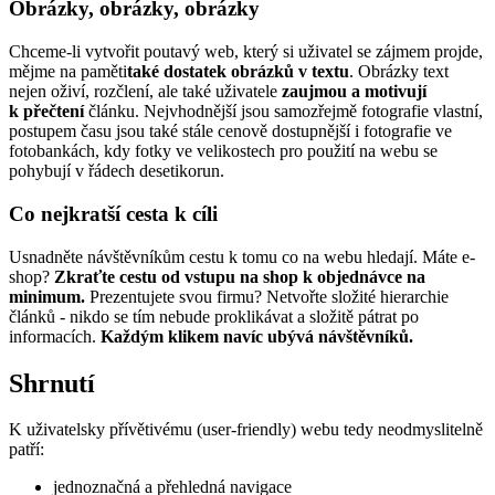
Obrázky, obrázky, obrázky
Chceme-li vytvořit poutavý web, který si uživatel se zájmem projde,
mějme na paměti
také dostatek obrázků v textu
. Obrázky text
nejen oživí, rozčlení, ale také uživatele
zaujmou a motivují
k přečtení
článku. Nejvhodnější jsou samozřejmě fotografie vlastní,
postupem času jsou také stále cenově dostupnější i fotografie ve
fotobankách, kdy fotky ve velikostech pro použití na webu se
pohybují v řádech desetikorun.
Co nejkratší cesta k cíli
Usnadněte návštěvníkům cestu k tomu co na webu hledají. Máte e-
shop?
Zkraťte cestu od vstupu na shop k objednávce na
minimum.
Prezentujete svou firmu? Netvořte složité hierarchie
článků - nikdo se tím nebude proklikávat a složitě pátrat po
informacích.
Každým klikem navíc ubývá návštěvníků.
Shrnutí
K uživatelsky přívětivému (user-friendly) webu tedy neodmyslitelně
patří:
jednoznačná a přehledná navigace