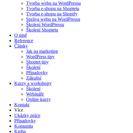
Tvorba webu na WordPressu
Tvorba e-shopu na Shoptetu
Tvorba e-shopu na Shopify
Správa webu na WordPressu
Školení WordPressu
Školení Shoptetu
O mně
Reference
Články
Jak na marketing
WordPress tipy
Shoptet tipy
Školení
Případovky
Zákulisí
Kurzy a workshopy
Školení
Webináře
Online kurzy
Kontakt
Více
Ukázky práce
Případovky
Komunita
Kniha