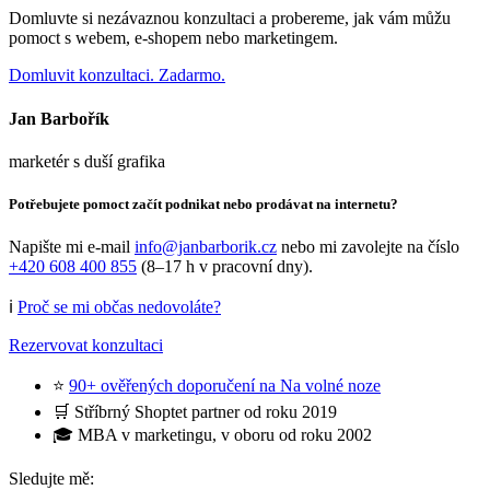
Domluvte si nezávaznou konzultaci a probereme, jak vám můžu
pomoct s webem, e-shopem nebo marketingem.
Domluvit konzultaci. Zadarmo.
Jan Barbořík
marketér s duší grafika
Potřebujete pomoct začít podnikat nebo prodávat na internetu?
Napište mi e-mail
info@janbarborik.cz
nebo mi zavolejte na číslo
+420 608 400 855
(8–17 h v pracovní dny).
ℹ️
Proč se mi občas nedovoláte?
Rezervovat konzultaci
⭐
90+ ověřených doporučení na Na volné noze
🛒 Stříbrný Shoptet partner od roku 2019
🎓 MBA v marketingu, v oboru od roku 2002
Sledujte mě: