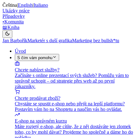
Čeština
|
English
|
Italiano
Ukázky práce
Případovky
•
Komunita
📖
Kniha
Jan Barbořík
Marketér s duší grafika
Marketing bez bullsh*tu
Úvod
S čím vám pomohu
Chcete nabízet služby?
Začínáte s online prezentací svých služeb? Pomůžu vám to
správně uchopit – od strategie přes web až po první
zákazníky.
Chcete prodávat zboží?
Chystáte se spustit e-shop nebo přejít na lepší platformu?
Postavím vám ho na Shoptetu a naučím vás ho ovládat.
E-shop na správném kurzu
Máte rozjetý e-shop, ale cítíte, že z něj dostáváte jen zlomek
toho, co by mohl dávat? Projdeme ho společně a dáme ho do
pořádku.