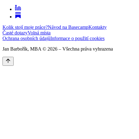
Kolik stojí moje práce?
Návod na Basecamp
Kontakty
Časté dotazy
Volná místa
Ochrana osobních údajů
Informace o použití cookies
Jan Barbořík, MBA ©
2026
– Všechna práva vyhrazena