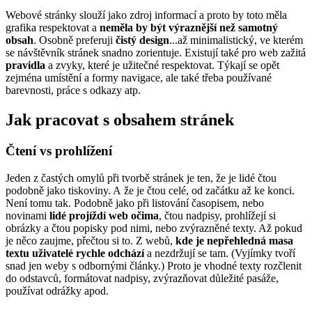
Webové stránky slouží jako zdroj informací a proto by toto měla
grafika respektovat a
neměla by být výraznější než samotný
obsah
. Osobně preferuji
čistý design
...až minimalistický, ve kterém
se návštěvník stránek snadno zorientuje. Existují také pro web zažitá
pravidla
a zvyky, které je užitečné respektovat. Týkají se opět
zejména umístění a formy navigace, ale také třeba používané
barevnosti, práce s odkazy atp.
Jak pracovat s obsahem stránek
Čtení vs prohlížení
Jeden z častých omylů při tvorbě stránek je ten, že je lidé čtou
podobně jako tiskoviny. A že je čtou celé, od začátku až ke konci.
Není tomu tak. Podobně jako při listování časopisem, nebo
novinami
lidé projíždí web očima
, čtou nadpisy, prohlížejí si
obrázky a čtou popisky pod nimi, nebo zvýrazněné texty. Až pokud
je něco zaujme, přečtou si to. Z webů,
kde je nepřehledná masa
textu uživatelé rychle odchází
a nezdržují se tam. (Vyjímky tvoří
snad jen weby s odbornými články.) Proto je vhodné texty rozčlenit
do odstavců, formátovat nadpisy, zvýrazňovat důležité pasáže,
používat odrážky apod.