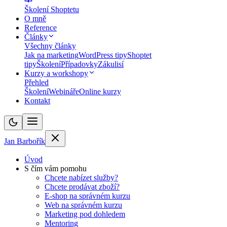
Školení Shoptetu
O mně
Reference
Články
Všechny články
Jak na marketing
WordPress tipy
Shoptet
tipy
Školení
Případovky
Zákulisí
Kurzy a workshopy
Přehled
Školení
Webináře
Online kurzy
Kontakt
Jan Barbořík
Úvod
S čím vám pomohu
Chcete nabízet služby?
Chcete prodávat zboží?
E-shop na správném kurzu
Web na správném kurzu
Marketing pod dohledem
Mentoring