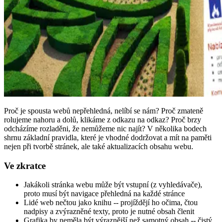
Proč je spousta webů nepřehledná, nelíbí se nám? Proč zmateně
rolujeme nahoru a dolů, klikáme z odkazu na odkaz? Proč brzy
odcházíme rozladěni, že nemůžeme nic najít? V několika bodech
shrnu základní pravidla, které je vhodné dodržovat a mít na paměti
nejen při tvorbě stránek, ale také aktualizacích obsahu webu.
Ve zkratce
Jakákoli stránka webu může být vstupní (z vyhledávače),
proto musí být navigace přehledná na každé stránce
Lidé web nečtou jako knihu -- projíždějí ho očima, čtou
nadpisy a zvýrazněné texty, proto je nutné obsah členit
Grafika by neměla být výraznější než samotný obsah -- čistý