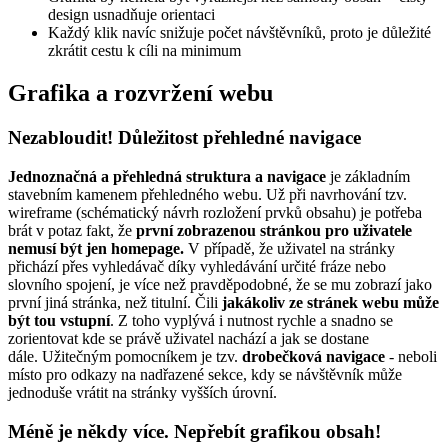
design usnadňuje orientaci
Každý klik navíc snižuje počet návštěvníků, proto je důležité
zkrátit cestu k cíli na minimum
Grafika a rozvržení webu
Nezabloudit! Důležitost přehledné navigace
Jednoznačná a přehledná struktura a navigace
je základním
stavebním kamenem přehledného webu. Už při navrhování tzv.
wireframe (schématický návrh rozložení prvků obsahu) je potřeba
brát v potaz fakt, že
první zobrazenou stránkou pro uživatele
nemusí být jen homepage.
V případě, že uživatel na stránky
přichází přes vyhledávač díky vyhledávání určité fráze nebo
slovního spojení, je více než pravděpodobné, že se mu zobrazí jako
první jiná stránka, než titulní. Čili
jakákoliv ze stránek webu může
být tou vstupní
. Z toho vyplývá i nutnost rychle a snadno se
zorientovat kde se právě uživatel nachází a jak se dostane
dále. Užitečným pomocníkem je tzv.
drobečková navigace
- neboli
místo pro odkazy na nadřazené sekce, kdy se návštěvník může
jednoduše vrátit na stránky vyšších úrovní.
Méně je někdy více. Nepřebít grafikou obsah!