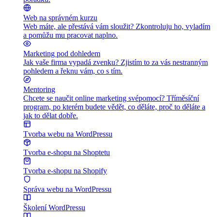
Web na správném kurzu
Web máte, ale přestává vám sloužit? Zkontroluju ho, vyladím
a pomůžu mu pracovat naplno.
Marketing pod dohledem
Jak vaše firma vypadá zvenku? Zjistím to za vás nestranným
pohledem a řeknu vám, co s tím.
Mentoring
Chcete se naučit online marketing svépomocí? Tříměsíční
program, po kterém budete vědět, co děláte, proč to děláte a
jak to dělat dobře.
Tvorba webu na WordPressu
Tvorba e-shopu na Shoptetu
Tvorba e-shopu na Shopify
Správa webu na WordPressu
Školení WordPressu