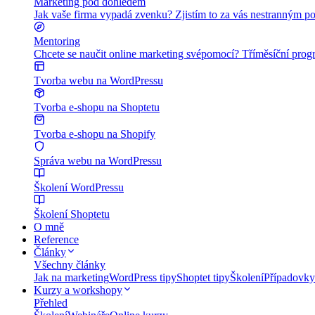
Marketing pod dohledem
Jak vaše firma vypadá zvenku? Zjistím to za vás nestranným po
Mentoring
Chcete se naučit online marketing svépomocí? Tříměsíční program
Tvorba webu na WordPressu
Tvorba e-shopu na Shoptetu
Tvorba e-shopu na Shopify
Správa webu na WordPressu
Školení WordPressu
Školení Shoptetu
O mně
Reference
Články
Všechny články
Jak na marketing
WordPress tipy
Shoptet tipy
Školení
Případovky
Kurzy a workshopy
Přehled