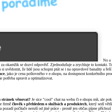
No a 
a za okamžik se dozví odpověď. Zjednodušuje a zrychluje to kontakt. T
a si uvědomit, že lidé jsou schopni ptát se i na opravdové banality a řeš
ace
, jako je cena poštovného v e-shopu, na dostupnost konkrétního pro
je potřeba upravit a optimalizovat.
 stránek věnovat?
Je sice "cool" chat na webu či e-shopu mít, ale p
ve firmě
člověk s přehledem o službách a produktech
, který sedí vět
 pozadí počítače neruší od jiné práce - prostě jen občas pípne přícho