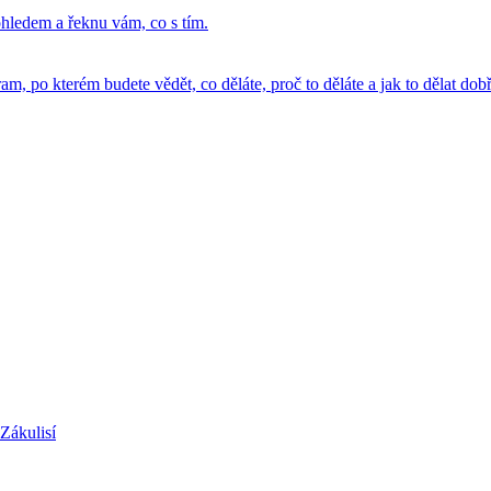
hledem a řeknu vám, co s tím.
, po kterém budete vědět, co děláte, proč to děláte a jak to dělat dobř
Zákulisí