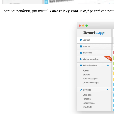
Jedni jej nenávidí, jiní milují.
Zákaznický chat.
Když je správně použ