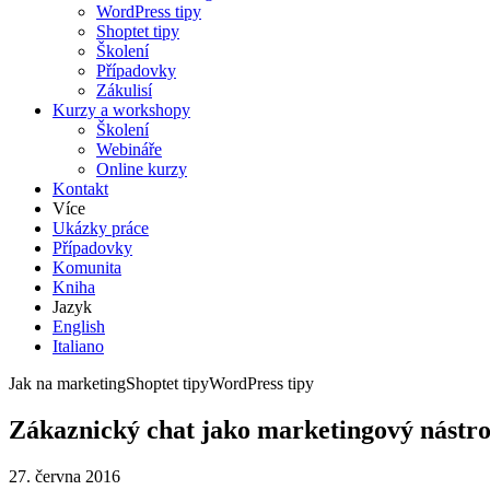
WordPress tipy
Shoptet tipy
Školení
Případovky
Zákulisí
Kurzy a workshopy
Školení
Webináře
Online kurzy
Kontakt
Více
Ukázky práce
Případovky
Komunita
Kniha
Jazyk
English
Italiano
Jak na marketing
Shoptet tipy
WordPress tipy
Zákaznický chat jako marketingový nástro
27. června 2016