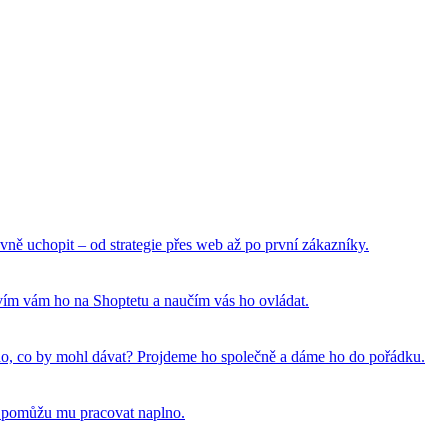
vně uchopit – od strategie přes web až po první zákazníky.
tavím vám ho na Shoptetu a naučím vás ho ovládat.
 toho, co by mohl dávat? Projdeme ho společně a dáme ho do pořádku.
a pomůžu mu pracovat naplno.