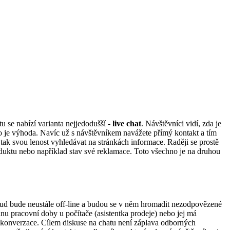
tu se nabízí varianta nejjedodušší -
live chat
. Návštěvníci vidí, zda je
o je výhoda. Navíc už s návštěvníkem navážete přímý kontakt a tím
í tak svou lenost vyhledávat na stránkách informace. Raději se prostě
duktu nebo například stav své reklamace. Toto všechno je na druhou
okud bude neustále off-line a budou se v něm hromadit nezodpovězené
šinu pracovní doby u počítače (asistentka prodeje) nebo jej má
zí konverzace. Cílem diskuse na chatu není záplava odborných