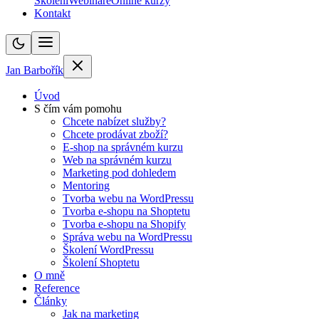
Školení
Webináře
Online kurzy
Kontakt
Jan Barbořík
Úvod
S čím vám pomohu
Chcete nabízet služby?
Chcete prodávat zboží?
E-shop na správném kurzu
Web na správném kurzu
Marketing pod dohledem
Mentoring
Tvorba webu na WordPressu
Tvorba e-shopu na Shoptetu
Tvorba e-shopu na Shopify
Správa webu na WordPressu
Školení WordPressu
Školení Shoptetu
O mně
Reference
Články
Jak na marketing