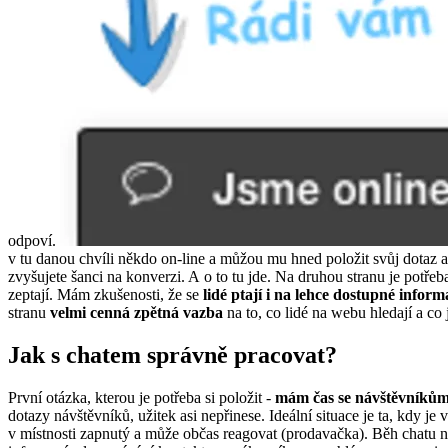
odpoví.
v tu danou chvíli někdo on-line a můžou mu hned položit svůj dotaz 
zvyšujete šanci na konverzi. A o to tu jde. Na druhou stranu je potřeb
zeptají. Mám zkušenosti, že se
lidé ptají i na lehce dostupné inform
stranu
velmi cenná zpětná vazba
na to, co lidé na webu hledají a co 
Jak s chatem správně pracovat?
První otázka, kterou je potřeba si položit -
mám čas se návštěvníkům
dotazy návštěvníků, užitek asi nepřinese. Ideální situace je ta, kdy je 
v místnosti zapnutý a může občas reagovat (prodavačka). Běh chatu na