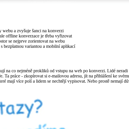
y webu a zvyšuje šanci na konverzi
le offline konverzace je třeba vyřizovat
ostor se nejprve zorientovat na webu
s bezplatnou variantou a mobilní aplikací
ují na co nejméně prokliků od vstupu na web po konverzi. Lidé neradi t
Ta práce - zkopírovat si e-mailovou adresu, jít na přihlášení ke svému f
které mají více polí a lidem se nechtějí vypisovat. Nebo prostě nemají d