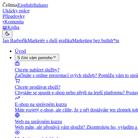
Čeština
|
English
|
Italiano
Ukázky práce
Případovky
•
Komunita
📖
Kniha
Jan Barbořík
Marketér s duší grafika
Marketing bez bullsh*tu
Úvod
S čím vám pomohu
Chcete nabízet služby?
Začínáte s online prezentací svých služeb? Pomůžu vám to sprá
Chcete prodávat zboží?
Chystáte se spustit e-shop nebo přejít na lepší platformu? Pos
E-shop na správném kurzu
Máte rozjetý e-shop, ale cítíte, že z něj dostáváte jen zlomek
Web na správném kurzu
Web máte, ale přestává vám sloužit? Zkontroluju ho, vyladím 