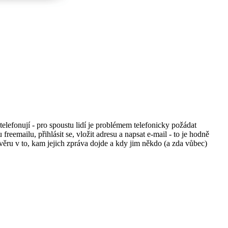
elefonují - pro spoustu lidí je problémem telefonicky požádat
reemailu, přihlásit se, vložit adresu a napsat e-mail - to je hodně
ůvěru v to, kam jejich zpráva dojde a kdy jim někdo (a zda vůbec)