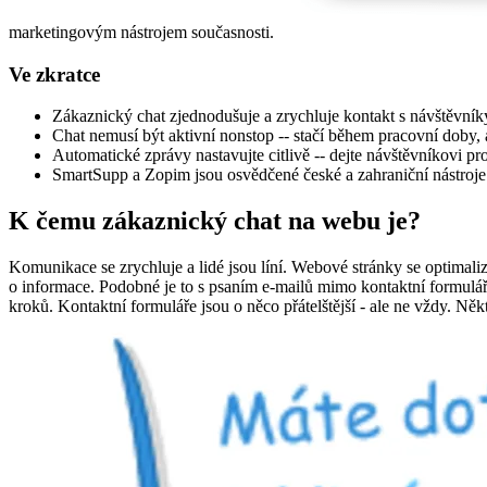
marketingovým nástrojem současnosti.
Ve zkratce
Zákaznický chat zjednodušuje a zrychluje kontakt s návštěvník
Chat nemusí být aktivní nonstop -- stačí během pracovní doby, a
Automatické zprávy nastavujte citlivě -- dejte návštěvníkovi pr
SmartSupp a Zopim jsou osvědčené české a zahraniční nástroje 
K čemu zákaznický chat na webu je?
Komunikace se zrychluje a lidé jsou líní. Webové stránky se optimaliz
o informace. Podobné je to s psaním e-mailů mimo kontaktní formuláře. 
kroků. Kontaktní formuláře jsou o něco přátelštější - ale ne vždy. Ně