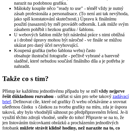
narazit na podobnou grafiku.
Málokdy koupíte něco "ready to use" - téměř vždy je nutný
zásah profesionála a personalisace. (To není ani tak nevýhoda,
jako spíš konstatování skutečnosti.) Úpravu k finálnímu
použití (nasazení) by měl provádět odborník. Laik může svým
zásahem pohřbít i hezkou grafiku / šablonu.
U webových šablon může být následná práce s nimi obtížná
a i drobné úpravy mohou být náročné - ve finále se můžou
ukázat pro daný účel nevyhovující.
Koupená grafika (nebo šablona webu) často
obsahuje ilustrační fotografie - pečlivě vybrané a barevně
sladěné, které nebudou součástí finálního díla a je potřeba je
nahradit.
Takže co s tím?
Přístup ke každému jednotlivému případu by se měl
vždy nejprve
řešit důkladnou rozvahou
- udělat si sám pro sebe takový
zadávací
brief
. Definovat cíle, které od grafiky či webu očekáváme a srovnat
ušetřenou částku s částkou za tvorbu grafiky na míru, zda je úspora
taková, aby bylo vhodnější sáhnout po předpřipraveném řešení. Je-li
využití těchto zdrojů vhodné, směle do toho! Připravte se na to, že
jen listováním tisícovkami obrázků a procházením jednotlivých
fotobank
můžete strávit klidně hodiny, než narazíte na to, co