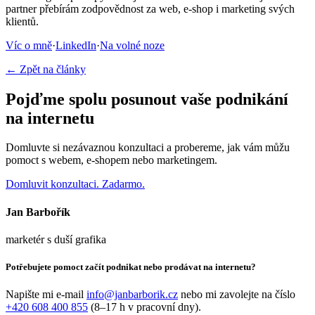
partner přebírám zodpovědnost za web, e-shop i marketing svých
klientů.
Víc o mně
·
LinkedIn
·
Na volné noze
← Zpět na články
Pojďme spolu posunout vaše podnikání
na internetu
Domluvte si nezávaznou konzultaci a probereme, jak vám můžu
pomoct s webem, e-shopem nebo marketingem.
Domluvit konzultaci. Zadarmo.
Jan Barbořík
marketér s duší grafika
Potřebujete pomoct začít podnikat nebo prodávat na internetu?
Napište mi e-mail
info@janbarborik.cz
nebo mi zavolejte na číslo
+420 608 400 855
(8–17 h v pracovní dny).