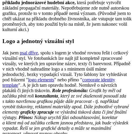
příkladu jednorázové hudební akce,
která potřebuje vytvořit
základní propagační materiály. Nepotřebujeme zde nutně autorskou
grafiku, protože to v tomto případě nemá význam. (Původně jsem to
chtěl ukázat na příkladu drobného živnostníka, ale vstupuje tam tolik
proměnných, aby toto použití bylo na místě, že jsem nakonec volil
kulturní akci.)
Logo a jednotný vizuální styl
Jak jsem
psal dříve
, spolu s logem je vhodné rovnou řešit i celkový
vizuální styl. Ve fotobankách lze najít již kompletně zpracované
vizuály, ve kterých jen upravíme název, texty či barevnost. Případně
v nich vhodně nahradíme logo a s minimem úsilí máme
jednoduchý, hezky vypadající vizuál. Tyto šablony lze vyhledávat
pod frázemi "
logo elements
" nebo přímo "
corporate identity
template
". A je jich tam opravdu hodně. Nemluvě o návrzích
plakátů či jiných tiskovin.
Role profesionála:
Grafik by měl od
začátku plnit roli
konzultanta
, který ze své zkušenosti posoudí zda
s takto navrženou grafikou půjde dále pracovat - tj. například
vyrobit tiskoviny, reklamní materiály apod. Dále jednotlivé vybrané
elementy
graficky zpracuje
ve výsledná tisková data či jiné finální
výstupy.
Přínos:
Nákup urychlí fázi odsouhlasování, korektur
a klient má od začátku celkem jasnou představu, jak bude výsledek
vypadat. Řeší se jen grafické detaily a může se maximální
pozornost věnovat rovnou obsahu.