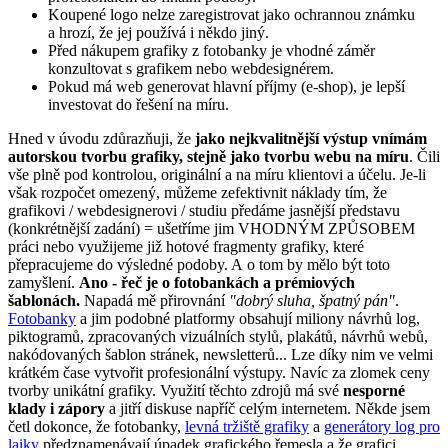
Koupené logo nelze zaregistrovat jako ochrannou známku
a hrozí, že jej používá i někdo jiný.
Před nákupem grafiky z fotobanky je vhodné záměr
konzultovat s grafikem nebo webdesignérem.
Pokud má web generovat hlavní příjmy (e-shop), je lepší
investovat do řešení na míru.
Hned v úvodu zdůrazňuji, že
jako nejkvalitnější výstup vnímám
autorskou tvorbu grafiky, stejně jako tvorbu webu na míru
. Čili
vše plně pod kontrolou, originální a na míru klientovi a účelu. Je-li
však rozpočet omezený, můžeme zefektivnit náklady tím, že
grafikovi / webdesignerovi / studiu předáme jasnější představu
(konkrétnější zadání) = ušetříme jim VHODNÝM ZPŮSOBEM
práci nebo využijeme již hotové fragmenty grafiky, které
přepracujeme do výsledné podoby. A o tom by mělo být toto
zamyšlení.
Ano - řeč je o fotobankách a prémiových
šablonách.
Napadá mě přirovnání
"dobrý sluha, špatný pán"
.
Fotobanky
a jim podobné platformy obsahují miliony návrhů log,
piktogramů, zpracovaných vizuálních stylů, plakátů, návrhů webů,
nakódovaných šablon stránek, newsletterů... Lze díky nim ve velmi
krátkém čase vytvořit profesionální výstupy. Navíc za zlomek ceny
tvorby unikátní grafiky. Využití těchto zdrojů má své
nesporné
klady i zápory
a jitří diskuse napříč celým internetem. Někde jsem
četl dokonce, že fotobanky,
levná tržiště grafiky
a
generátory log pro
laiky
předznamenávají úpadek grafického řemesla a že grafici