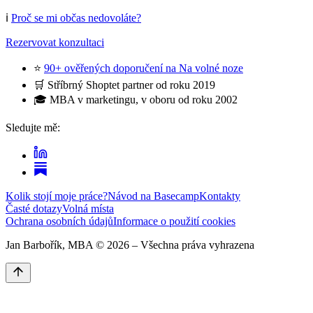
ℹ️
Proč se mi občas nedovoláte?
Rezervovat konzultaci
⭐
90+ ověřených doporučení na Na volné noze
🛒 Stříbrný Shoptet partner od roku 2019
🎓 MBA v marketingu, v oboru od roku 2002
Sledujte mě:
Kolik stojí moje práce?
Návod na Basecamp
Kontakty
Časté dotazy
Volná místa
Ochrana osobních údajů
Informace o použití cookies
Jan Barbořík, MBA ©
2026
– Všechna práva vyhrazena