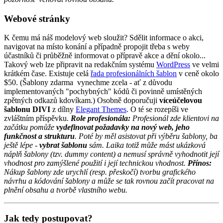
Webové stránky
K čemu má náš modelový web sloužit? Sdělit informace o akci,
navigovat na místo konání a případně propojit třeba s weby
účastníků či průběžně informovat o přípravě akce a dění okolo...
Takový web lze připravit na redakčním systému
WordPress
ve velmi
krátkém čase. Existuje celá
řada profesionálních šablon
v ceně okolo
$50. (Šablony zdarma vynechme zcela - ať z důvodu
implementovaných "pochybných" kódů či povinně umístěných
zpětných odkazů kdovíkam.) Osobně doporučuji
víceúčelovou
šablonu DIVI
z dílny
Elegant Themes
. O té se rozepíši ve
zvláštním příspěvku.
Role profesionála:
Profesionál zde klientovi na
začátku pomůže
vydefinovat požadavky na nový web, jeho
funkčnost a strukturu
. Poté by měl asistovat při výběru šablony, ba
ještě lépe -
vybrat šablonu
sám. Laika totiž může mást ukázková
náplň šablony (tzv. dummy content) a nemusí správně vyhodnotit její
vhodnost pro zamýšlené použití i její technickou vhodnost.
Přínos:
Nákup šablony zde urychlí (resp. přeskočí) tvorbu grafického
návrhu a kódování šablony a může se tak rovnou začít pracovat na
plnění obsahu a tvorbě vlastního webu.
Jak tedy postupovat?