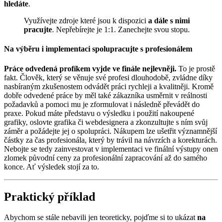
hledáte
.
Využívejte zdroje které jsou k dispozici
a dále s nimi
pracujte
. Nepřebírejte je 1:1. Zanechejte svou stopu.
Na výběru i implementaci spolupracujte s profesionálem
Práce odvedená profíkem vyjde ve finále nejlevněji.
To je prostě
fakt. Člověk, který se věnuje své profesi dlouhodobě, zvládne díky
nasbíraným zkušenostem odvádět práci rychleji a kvalitněji. Kromě
dobře odvedené práce by měl také zákazníka usměrnit v reálnosti
požadavků a pomoci mu je zformulovat i následně převádět do
praxe. Pokud máte představu o výsledku i použití nakoupené
grafiky, oslovte grafika či webdesignera a zkonzultujte s ním svůj
záměr a požádejte jej o spolupráci. Nákupem lze ušetřit významnější
částky za čas profesionála, který by trávil na návrzích a korekturách.
Nebojte se tedy zainvestovat v implementaci ve finální výstupy onen
zlomek původní ceny za profesionální zapracování až do samého
konce. Ať výsledek stojí za to.
Praktický příklad
Abychom se stále nebavili jen teoreticky, pojďme si to ukázat
na