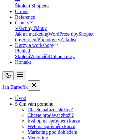
Školení Shoptetu
O mně
Reference
Články
Všechny články
Jak na marketing
WordPress tipy
Shoptet
tipy
Školení
Případovky
Zákulisí
Kurzy a workshopy
Přehled
Školení
Webináře
Online kurzy
Kontakt
Jan Barbořík
Úvod
S čím vám pomohu
Chcete nabízet služby?
Chcete prodávat zboží?
E-shop na správném kurzu
Web na správném kurzu
Marketing pod dohledem
Mentoring