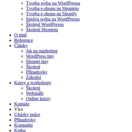
Tvorba webu na WordPressu
Tvorba e-shopu na Shoptetu
Tvorba e-shopu na Shopify
Správa webu na WordPressu
Školení WordPressu
Školení Shoptetu
O mně
Reference
Články
Jak na marketing
WordPress tipy
Shoptet tipy
Školení
Případovky
Zákulisí
Kurzy a workshopy
Školení
Webináře
Online kurzy
Kontakt
Více
Ukázky práce
Případovky
Komunita
Kniha