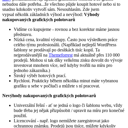
nebudou dále potřeba...že všechno půjde koupit hotové nebo si to
snadno kdokoliv vytvoří sám. Nesouhlasím. Zde jsem
vypsal několik základních výhod a nevýhod:
Výhody
nakupovaných grafických polotovarů
Vidíme co kupujeme - rovnou a bez korektur máme jasnou
představu.
Nízká cena, kvalitní výstupy. Často jsou výsledkem práce
celého týmu profesionálů. (Například nejlepší WordPress
šablony se prodávají po desítkách tisíc kopií. Ta
nejprodávanější na
Themeforrest
má aktuálně přes 110 000
prodejů. Mohou si tak díky velkému zisku dovolit do vývoje
investovat mnohem více, než kdyby tvořili na míru pro
jednoho zákazníka.)
Široký výběr hotových prací.
Rychlost. Prakticky během několika minut máte vybranou
grafiku u sebe v počítači a můžete s ní pracovat.
Nevýhody nakupovaných grafických polotovarů
Univerzální řešní - ať se jedná o logo či šablonu webu, vždy
bude třeba jej nějak přizpůsobit / upravit na míru pro konečné
použití.
Licencování - např. logo nemůžete zaregistrovat jako
ochrannou známku. Prodejů jsou tisíce, můžete kdykoliv