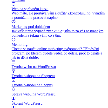
Web na správném kurzu
Web máte, ale přestává vám sloužit? Zkontroluju ho, vyladím
a pomůžu mu pracovat naplno.
Marketing pod dohledem
Jak vaše firma vypadá zvenku? Zjistím to za vás nestranným
pohledem a řeknu vám, co s tím.
Mentoring
Chcete se naučit online marketing svépomocí? Tříměsíční
program, po kterém budete vědět, co děláte, proč to děláte a
jak to dělat dobře.
Tvorba webu na WordPressu
Tvorba e-shopu na Shoptetu
Tvorba e-shopu na Shopify
Správa webu na WordPressu
Školení WordPressu