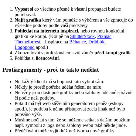
Vypsat si
co všechno přesně k vlastní propagaci budete
potřebovat.
Najít grafika
který vám pomůže s výběrem a vše zpracuje do
výsledné podoby podle vaší představy.
Pohledat na internetu inspiraci,
nebo rovnou konkrétní
grafiku ke koupi. (Koupě na
ShutterStock
,
Pixmac
,
Themeforrest
... Inspirace na
Béhance
,
Dribbble
,
Logopond
apod.)
Zkonzultovat s profesionálem svůj záměr
před koupí grafik
.
Pohlídat si
licencování
.
Protiargumenty - proč to takto nedělat
Ne každý klient má schopnost toto vybrat sám.
Někdy je prostě potřeba udělat řešení na míru.
Ne vždy jsou dostupné grafiky nebo šablony udělané správně
či podle naší potřeby.
Pokud má být web stěžejním generátorem peněz (eshopy
apod.), je potřeba k němu přistupovat zcela jinak než bylo
popsáno výše.
Musíme počítat s tím, že se můžeme setkat s dalším použitím
např. symbolu z loga nebo šablony webu také někde jinde.
Předělávání může vyjít dráž než tvorba nové grafiky.