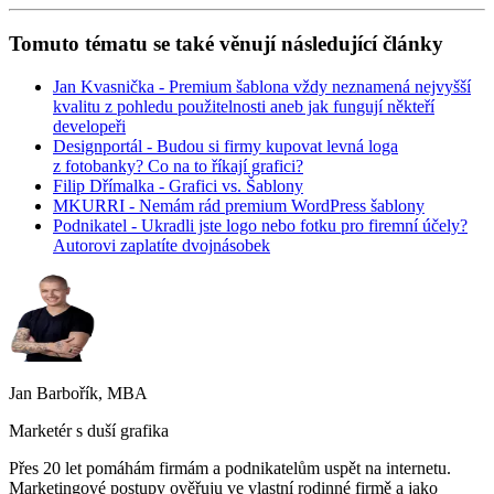
Tomuto tématu se také věnují následující články
Jan Kvasnička - Premium šablona vždy neznamená nejvyšší
kvalitu z pohledu použitelnosti aneb jak fungují někteří
developeři
Designportál - Budou si firmy kupovat levná loga
z fotobanky? Co na to říkají grafici?
Filip Dřímalka - Grafici vs. Šablony
MKURRI - Nemám rád premium WordPress šablony
Podnikatel - Ukradli jste logo nebo fotku pro firemní účely?
Autorovi zaplatíte dvojnásobek
Jan Barbořík, MBA
Marketér s duší grafika
Přes 20 let pomáhám firmám a podnikatelům uspět na internetu.
Marketingové postupy ověřuju ve vlastní rodinné firmě a jako