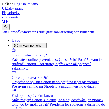
Čeština
|
English
|
Italiano
Ukázky práce
Případovky
•
Komunita
📖
Kniha
Jan Barbořík
Marketér s duší grafika
Marketing bez bullsh*tu
Úvod
S čím vám pomohu
Chcete nabízet služby?
Začínáte s online prezentací svých služeb? Pomůžu vám to
správně uchopit – od strategie přes web až po první
zákazníky.
Chcete prodávat zboží?
Chystáte se spustit e-shop nebo přejít na lepší platformu?
Postavím vám ho na Shoptetu a naučím vás ho ovládat.
E-shop na správném kurzu
Máte rozjetý e-shop, ale cítíte, že z něj dostáváte jen zlomek
toho, co by mohl dávat? Projdeme ho společně a dáme ho do
pořádku.