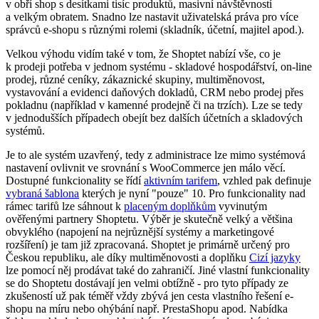
v obří shop s desítkami tisíc produktů, masivní návštěvností
a velkým obratem. Snadno lze nastavit uživatelská práva pro více
správců e-shopu s různými rolemi (skladník, účetní, majitel apod.).
Velkou výhodu vidím také v tom, že Shoptet nabízí vše, co je
k prodeji potřeba v jednom systému - skladové hospodářství, on-line
prodej, různé ceníky, zákaznické skupiny, multiměnovost,
vystavování a evidenci daňových dokladů, CRM nebo prodej přes
pokladnu (například v kamenné prodejně či na trzích). Lze se tedy
v jednodušších případech obejít bez dalších účetních a skladových
systémů.
Je to ale systém uzavřený, tedy z administrace lze mimo systémová
nastavení ovlivnit ve srovnání s WooCommerce jen málo věcí.
Dostupné funkcionality se řídí
aktivním tarifem
, vzhled pak definuje
vybraná šablona
kterých je nyní "pouze" 10. Pro funkcionality nad
rámec tarifů lze sáhnout k
placeným doplňkům
vyvinutým
ověřenými partnery Shoptetu. Výběr je skutečně velký a většina
obvyklého (napojení na nejrůznější systémy a marketingové
rozšíření) je tam již zpracovaná. Shoptet je primárně určený pro
Českou republiku, ale díky multiměnovosti a doplňku
Cizí jazyky
lze pomocí něj prodávat také do zahraničí. Jiné vlastní funkcionality
se do Shoptetu dostávají jen velmi obtížně - pro tyto případy ze
zkušeností už pak téměř vždy zbývá jen cesta vlastního řešení e-
shopu na míru nebo ohýbání např. PrestaShopu apod. Nabídka