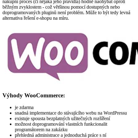
nákupní proces (či nějaká jeho pravidla) hodně naohýbat oproti
běžným zvyklostem - což většinou pomocí dostupných nebo
doprogramovaných pluginů není problém. Může to být tedy levná
alternativa řešení e-shopu na míru.
Výhody WooCommerce:
je zdarma
snadná implementace do stávajícího webu na WordPressu
existuje spousta bezplatných užitečných rozšíření
možnost doprogramování vlastních funkcionalit
programátorem na zakázku
přehledná administrace a jednoduchá práce s ní