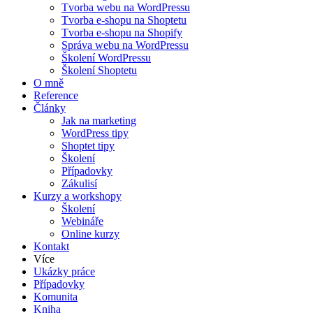
Tvorba webu na WordPressu
Tvorba e-shopu na Shoptetu
Tvorba e-shopu na Shopify
Správa webu na WordPressu
Školení WordPressu
Školení Shoptetu
O mně
Reference
Články
Jak na marketing
WordPress tipy
Shoptet tipy
Školení
Případovky
Zákulisí
Kurzy a workshopy
Školení
Webináře
Online kurzy
Kontakt
Více
Ukázky práce
Případovky
Komunita
Kniha