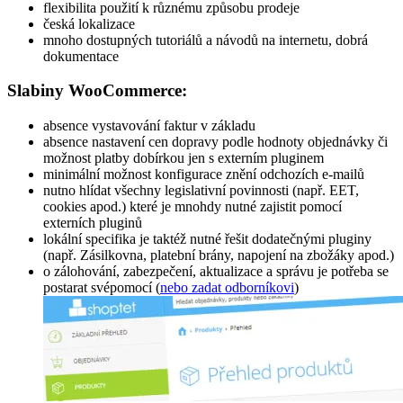
flexibilita použití k různému způsobu prodeje
česká lokalizace
mnoho dostupných tutoriálů a návodů na internetu, dobrá
dokumentace
Slabiny WooCommerce:
absence vystavování faktur v základu
absence nastavení cen dopravy podle hodnoty objednávky či
možnost platby dobírkou jen s externím pluginem
minimální možnost konfigurace znění odchozích e-mailů
nutno hlídat všechny legislativní povinnosti (např. EET,
cookies apod.) které je mnohdy nutné zajistit pomocí
externích pluginů
lokální specifika je taktéž nutné řešit dodatečnými pluginy
(např. Zásilkovna, platební brány, napojení na zbožáky apod.)
o zálohování, zabezpečení, aktualizace a správu je potřeba se
postarat svépomocí (
nebo zadat odborníkovi
)