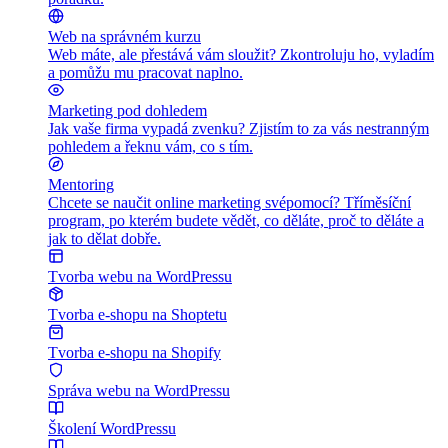
Web na správném kurzu
Web máte, ale přestává vám sloužit? Zkontroluju ho, vyladím
a pomůžu mu pracovat naplno.
Marketing pod dohledem
Jak vaše firma vypadá zvenku? Zjistím to za vás nestranným
pohledem a řeknu vám, co s tím.
Mentoring
Chcete se naučit online marketing svépomocí? Tříměsíční
program, po kterém budete vědět, co děláte, proč to děláte a
jak to dělat dobře.
Tvorba webu na WordPressu
Tvorba e-shopu na Shoptetu
Tvorba e-shopu na Shopify
Správa webu na WordPressu
Školení WordPressu