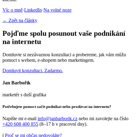
Víc o mně
·
LinkedIn
·
Na volné noze
← Zpět na články
Pojďme spolu posunout vaše podnikání
na internetu
Domluvte si nezávaznou konzultaci a probereme, jak vám můžu
pomoct s webem, e-shopem nebo marketingem.
Domluvit konzultaci. Zadarmo.
Jan Barbořík
marketér s duší grafika
Potřebujete pomoct začít podnikat nebo prodávat na internetu?
Napište mi e-mail
info@janbarborik.cz
nebo mi zavolejte na číslo
+420 608 400 855
(8–17 h v pracovní dny).
ℹ️
Proč se mi občas nedovoláte?