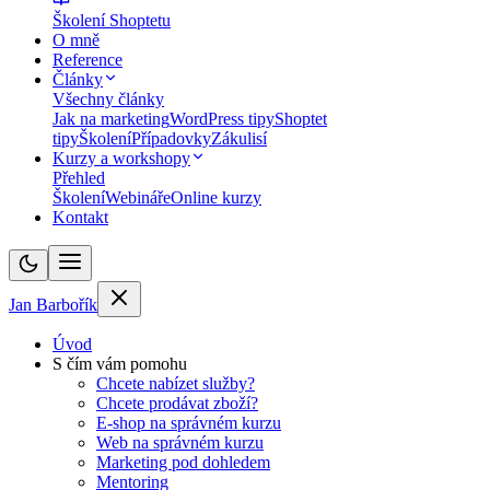
Školení Shoptetu
O mně
Reference
Články
Všechny články
Jak na marketing
WordPress tipy
Shoptet
tipy
Školení
Případovky
Zákulisí
Kurzy a workshopy
Přehled
Školení
Webináře
Online kurzy
Kontakt
Jan Barbořík
Úvod
S čím vám pomohu
Chcete nabízet služby?
Chcete prodávat zboží?
E-shop na správném kurzu
Web na správném kurzu
Marketing pod dohledem
Mentoring