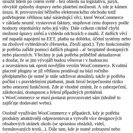
sloužit lidem po celém světě - bez ohledu na legislativu, jazyk,
obvyklé způsoby dopravy nebo platební možnosti. A zde je kámen
úrazu. K provozování běžného elektronického obchodu totiž
potřebujeme většinou také následující věci, které WooCommerce
v základu neumí: vystavovat faktury, stupňovat cenu dopravy podle
hodnoty objednávky nebo její váhy. Dále celkem citelně chybí
možnost úpravy znění a vzhledu odchozích e-mailů. Z dalších věcí
mě napadá napojení na EET, platba na dobírku, účetní systémy nebo
na zbožové vyhledávače (Heureka, Zboží apod.). Tyto funkcionality
je potřeba zařídit pomocí dalších pluginů - ať bezplatně dostupných
nebo placených. Všechny je pak potřeba průběžně aktualizovat
a doufat, že se jim vývojáři budou věnovat i v budoucnu
a nezestárnou tak oproti novějším verzím WooCommerce. Kvalitní
placené pluginy se již většinou prodávají na bázi ročního
předplatného (je nutné je stále udržovat aktuální), takže je potřeba
počítat i s pravidelnými platbami, jinak hrozí bezpečnostní riziko
nebo omezení funkčnosti. Zde je vhodné zmínit, že o zabezpečení,
zálohování, dostupnost a řešení případných problémů
s WooCommerce se musí postarat provozovatel sám (ideálně to
zajišťuje dodavatel webu).
Osobně využívám WooCommerce v případech, kdy je potřeba
produkty atraktivněji odprezentovat a vytvořit více designových
obsahových stránek okolo (se spoustou obrázků, videí,
formátovaných textů...). Dále tam, kde je nutné zobrazení nebo