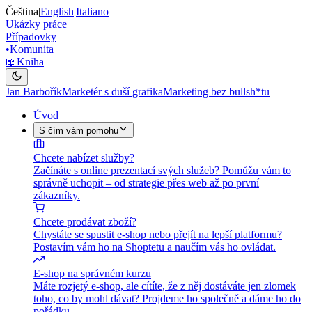
Čeština
|
English
|
Italiano
Ukázky práce
Případovky
•
Komunita
📖
Kniha
Jan Barbořík
Marketér s duší grafika
Marketing bez bullsh*tu
Úvod
S čím vám pomohu
Chcete nabízet služby?
Začínáte s online prezentací svých služeb? Pomůžu vám to
správně uchopit – od strategie přes web až po první
zákazníky.
Chcete prodávat zboží?
Chystáte se spustit e-shop nebo přejít na lepší platformu?
Postavím vám ho na Shoptetu a naučím vás ho ovládat.
E-shop na správném kurzu
Máte rozjetý e-shop, ale cítíte, že z něj dostáváte jen zlomek
toho, co by mohl dávat? Projdeme ho společně a dáme ho do
pořádku.