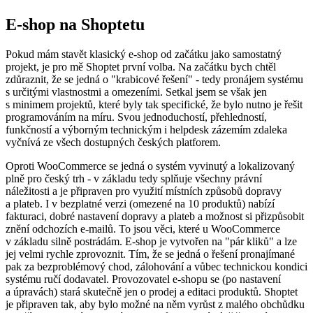
E-shop na Shoptetu
Pokud mám stavět klasický e-shop od začátku jako samostatný
projekt, je pro mě Shoptet první volba. Na začátku bych chtěl
zdůraznit, že se jedná o "krabicové řešení" - tedy pronájem systému
s určitými vlastnostmi a omezeními. Setkal jsem se však jen
s minimem projektů, které byly tak specifické, že bylo nutno je řešit
programováním na míru. Svou jednoduchostí, přehledností,
funkčností a výborným technickým i helpdesk zázemím zdaleka
vyčnívá ze všech dostupných českých platforem.
Oproti WooCommerce se jedná o systém vyvinutý a lokalizovaný
plně pro český trh - v základu tedy splňuje všechny právní
náležitosti a je připraven pro využití místních způsobů dopravy
a plateb. I v bezplatné verzi (omezené na 10 produktů) nabízí
fakturaci, dobré nastavení dopravy a plateb a možnost si přizpůsobit
znění odchozích e-mailů. To jsou věci, které u WooCommerce
v základu silně postrádám. E-shop je vytvořen na "pár kliků" a lze
jej velmi rychle zprovoznit. Tím, že se jedná o řešení pronajímané
pak za bezproblémový chod, zálohování a vůbec technickou kondici
systému ručí dodavatel. Provozovatel e-shopu se (po nastavení
a úpravách) stará skutečně jen o prodej a editaci produktů. Shoptet
je připraven tak, aby bylo možné na něm vyrůst z malého obchůdku