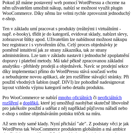
Pokud již máme postavený web pomocí WordPressu a chceme na
něm uživatelům umožnit nákup, nabízí se možnost využít plugin
WooCommerce. Díky němu lze velmi rychle zprovoznit jednoduchý
e-shop.
Ten v základu umí pracovat s produkty (reálnými i virtuálními -
např. e-booky), třídit je do kategorií, evidovat sklady, nabízet slevy,
zobrazovat štítky apod. Uživatelům lze nabídnout možnost nákupu
bez registrace i s vytvořením účtu. Celý proces objednávky je
poměrně intuitivní jak ze strany zákazníka, tak ze strany
administrátora. Lze tam v základu nastavit i jednoduché zpoplatnění
dopravy i platební metody. Má také pěkně zpracovanou základní
analytiku - přehledy prodejů a objednávek. Navíc se prodejní sekce
díky implementaci přímo do WordPressu stává součastí webu
a nebudujeme novou aplikaci, ale jen rozšíříme stávající stránky. Při
použití vhodných šablon (např. DIVI) lze pohodlně nadesignovat
layout vzhledu výpisu kategorií nebo detailu produktu.
Pro WooCommerce se nabízí
mnoho oficiálních
či
neoficiálních
rozšíření
a
doplňků
, které jej umožňují naohýbat skutečně libovolně
pro jakékoliv použití a udělat z něj například půjčovnu nářadí nebo
e-shop s online objednáváním potisku triček na míru.
Až sem tedy samé klady. Nyní přichází "ale". Z podstaty věci je jak
WordPress tak WooCommerce produktem globálním a má ambice