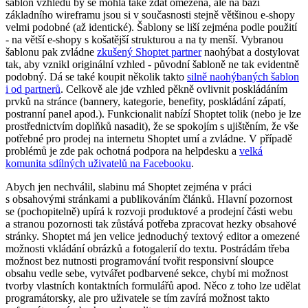
šablon vzhledu by se mohla také zdát omezená, ale na bázi
základního wireframu jsou si v současnosti stejně většinou e-shopy
velmi podobné (až identické). Šablony se liší zejména podle použití
- na větší e-shopy s košatější strukturou a na ty menší. Vybranou
šablonu pak zvládne
zkušený Shoptet partner
naohýbat a dostylovat
tak, aby vznikl originální vzhled - původní šabloně ne tak evidentně
podobný. Dá se také koupit několik takto
silně naohýbaných šablon
i od partnerů
. Celkově ale jde vzhled pěkně ovlivnit poskládáním
prvků na stránce (bannery, kategorie, benefity, poskládání zápatí,
postranní panel apod.). Funkcionalit nabízí Shoptet tolik (nebo je lze
prostřednictvím doplňků nasadit), že se spokojím s ujištěním, že vše
potřebné pro prodej na internetu Shoptet umí a zvládne. V případě
problémů je zde pak ochotná podpora na helpdesku a
velká
komunita sdílných uživatelů na Facebooku
.
Abych jen nechválil, slabinu má Shoptet zejména v práci
s obsahovými stránkami a publikováním článků. Hlavní pozornost
se (pochopitelně) upírá k rozvoji produktové a prodejní části webu
a stranou pozornosti tak zůstává potřeba zpracovat hezky obsahové
stránky. Shoptet má jen velice jednoduchý textový editor a omezené
možnosti vkládání obrázků a fotogalerií do textu. Postrádám třeba
možnost bez nutnosti programování tvořit responsivní sloupce
obsahu vedle sebe, vytvářet podbarvené sekce, chybí mi možnost
tvorby vlastních kontaktních formulářů apod. Něco z toho lze udělat
programátorsky, ale pro uživatele se tím zavírá možnost takto