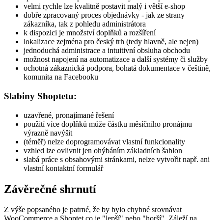
velmi rychle lze kvalitně postavit malý i větší e-shop
dobře zpracovaný proces objednávky - jak ze strany
zákazníka, tak z pohledu administrátora
k dispozici je množství doplňků a rozšíření
lokalizace zejména pro český trh (tedy hlavně, ale nejen)
jednoduchá administrace a intuitivní obsluha obchodu
možnost napojení na automatizace a další systémy či služby
ochotná zákaznická podpora, bohatá dokumentace v češtině,
komunita na Facebooku
Slabiny Shoptetu:
uzavřené, pronajímané řešení
použití více doplňků může částku měsíčního pronájmu
výrazně navýšit
(téměř) nelze doprogramovávat vlastní funkcionality
vzhled lze ovlivnit jen ohýbáním základních šablon
slabá práce s obsahovými stránkami, nelze vytvořit např. ani
vlastní kontaktní formulář
Závěrečné shrnutí
Z výše popsaného je patrné, že by bylo chybné srovnávat
WooCommerce a Shoptet co je "lepší" nebo "horší". Záleží na