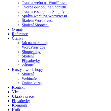
Tvorba webu na WordPressu
Tvorba e-shopu na Shoptetu
Tvorba e-shopu na Shopify
Správa webu na WordPressu
Školení WordPressu
Školení Shoptetu
O mně
Reference
Články
Jak na marketing
WordPress tipy
Shoptet tipy
Školení
Případovky
Zákulisí
Kurzy a workshopy
Školení
Webináře
Online kurzy
Kontakt
Více
Ukázky práce
Případovky
Komunita
Kniha