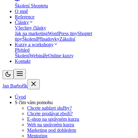
Školení Shoptetu
O mně
Reference
Články
Všechny články
Jak na marketing
WordPress tipy
Shoptet
tipy
Školení
Případovky
Zákulisí
Kurzy a workshopy
Přehled
Školení
Webináře
Online kurzy
Kontakt
Jan Barbořík
Úvod
S čím vám pomohu
Chcete nabízet služby?
Chcete prodávat zboží?
E-shop na správném kurzu
Web na správném kurzu
Marketing pod dohledem
Mentoring