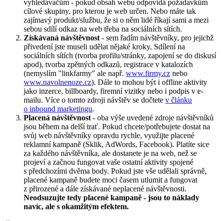
vyhledávačům - pokud obsah webu odpovídá požadavkům
cílové skupiny, pro kterou je web určen. Nebo máte tak
zajímavý produkt/službu, že si o něm lidé říkají sami a mezi
sebou sdílí odkaz na web třeba na sociálních sítích.
Získávaná návštěvnost
- sem řadím návštěvníky, pro jejichž
přivedení jste museli udělat nějaké kroky. Sdílení na
sociálních sítích (tvorba profilu/stránky, zapojení se do diskusí
apod), tvorba zpětných odkazů, registrace v katalozích
(nemyslím "linkfarmy" ale např.
www.firmy.cz
nebo
www.navolnenoze.cz
). Dále to mohou být i offline aktivity
jako inzerce, billboardy, firemní vizitky nebo i podpis v e-
mailu. Více o tomto zdroji návštěv se dočtete
v článku
o inbound marketingu
.
Placená návštěvnost
- oba výše uvedené zdroje návštěvníků
jsou během na delší trať. Pokud chcete/potřebujete dostat na
svůj web návštěvníky opravdu rychle, využijte placené
reklamní kampaně (Sklik, AdWords, Facebook). Platíte sice
za každého návštěvníka, ale dostanete je na web, než se
projeví a začnou fungovat vaše ostatní aktivity spojené
s předchozími dvěma body. Pokud jste vše udělali správně,
placené kampaně budete moci časem utlumit a fungovat
z přirozené a dále získávané neplacené návštěvnosti.
Neodsuzujte tedy placené kampaně - jsou to náklady
navíc, ale s okamžitým efektem.