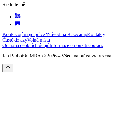
Sledujte mě:
Kolik stojí moje práce?
Návod na Basecamp
Kontakty
Časté dotazy
Volná místa
Ochrana osobních údajů
Informace o použití cookies
Jan Barbořík, MBA ©
2026
– Všechna práva vyhrazena