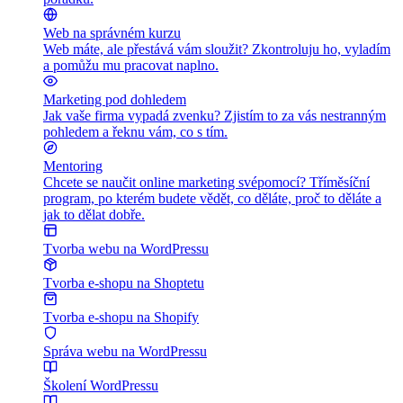
Web na správném kurzu
Web máte, ale přestává vám sloužit? Zkontroluju ho, vyladím
a pomůžu mu pracovat naplno.
Marketing pod dohledem
Jak vaše firma vypadá zvenku? Zjistím to za vás nestranným
pohledem a řeknu vám, co s tím.
Mentoring
Chcete se naučit online marketing svépomocí? Tříměsíční
program, po kterém budete vědět, co děláte, proč to děláte a
jak to dělat dobře.
Tvorba webu na WordPressu
Tvorba e-shopu na Shoptetu
Tvorba e-shopu na Shopify
Správa webu na WordPressu
Školení WordPressu