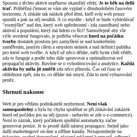
Spousta z těchto aktivit nepřinese okamžitý efekt.
Je to běh na delší
trať.
Průběžná činnost se vám ale vyplatí v dlouhodobém časovém
horizontu. A získáte tak náskok před těmi, kteří svůj web pouze
spustili a pak na něj nesáhli. A co myslíte - když se bude vyhledávač
"rozmýšlet" nad tím, který web upřednostní - zda zanedbaný nebo
aktivní a populární, který má lidem co říct? Samozřejmě aby vše
výše uvedené fungovalo, je potřeba věnovat
hned na počátku
tvorby
dostatek prostoru pro zamyšlení se nad konkrétním
zaměřením, jasným cílem a smyslem stránek a nad definicí publika
pro které web tvoříte. A když už něco děláte, měli byste chtít vědět,
zda to funguje a podle toho dále upravovat a optimalizovat své
propagační aktivity. Bavíme se o vyhodnocování a analytice.
Každá
aktivita by měla jít změřit
zda něco přinesla. Čas od času se
ohlédnout zpět, zda to, co děláte má smysl. Zda to není vyhazování
peněz.
Shrnutí nakonec
Web je pro většinu podnikatelů nezbytnost.
Není však
samospasitelný
a byla by chyba spoléhat se při získávání zakázek
hned od počátku jen na něj (pozor - nebavím se zde o e-commerce).
Není to zázrak, který počátkem spuštění automaticky začne
generovat peníze. Je to prostě další nástroj propagace. Stejně jako
další marketingové on-line a offline kanály. Nezapomínejte na
tiskoviny, osobní doporučení, placené reklamní kampaně, odborná