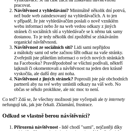
pracovat.
Návštěvnost z vyhledávání?
Minimálně několik dní potrvá,
než bude web zaindexovaný na vyhledávačích. A to jen
v případě, že jste vyhledávačům poslali o nově vzniklém
webu informaci nebo že na web vedou odkazy z jiných
stránek či sociálních sítí a vyhledávače se k němu tak samy
dostanou. To je tedy několik dní zpoždění se získáváním
organické návštěvnosti.
Návštěvnost ze sociálních sítí?
Lidi sami nepřijdou
a málokdy sami od sebe začnou šířit odkaz na vaše stránky.
Zveřejnili jste přátelům informaci o svých nových stránkách
na Facebooku? Pravděpodobně se všichni podívali, někteří
lajknuli či okomentovali a návštěvnost na jeden den krásně
vyskočila, ale další dny ani noha.
Návštěvnost z jiných stránek?
Poprosili jste pár obchodních
partnerů aby na své weby umístili odkazy na váš web. No
občas se někdo proklikne, ale nic moc to není.
Co teď? Zdá se, že všechny možnosti jste vyčerpali ale
ty internety
nefungují tak, jak jste čekali. Zklamání, frustrace.
Odkud se vlastně berou návštěvníci?
Přirozená návštěvnost
- lidé chodí "sami", nejčastěji díky