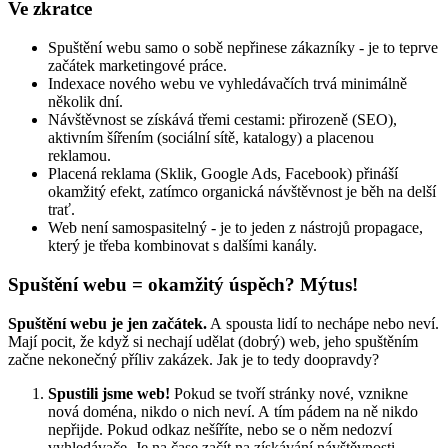
Ve zkratce
Spuštění webu samo o sobě nepřinese zákazníky - je to teprve
začátek marketingové práce.
Indexace nového webu ve vyhledávačích trvá minimálně
několik dní.
Návštěvnost se získává třemi cestami: přirozeně (SEO),
aktivním šířením (sociální sítě, katalogy) a placenou
reklamou.
Placená reklama (Sklik, Google Ads, Facebook) přináší
okamžitý efekt, zatímco organická návštěvnost je běh na delší
trať.
Web není samospasitelný - je to jeden z nástrojů propagace,
který je třeba kombinovat s dalšími kanály.
Spuštění webu = okamžitý úspěch? Mýtus!
Spuštění webu je jen začátek.
A spousta lidí to nechápe nebo neví.
Mají pocit, že když si nechají udělat (dobrý) web, jeho spuštěním
začne nekonečný příliv zakázek. Jak je to tedy doopravdy?
Spustili jsme web!
Pokud se tvoří stránky nové, vznikne
nová doména, nikdo o nich neví. A tím pádem na ně nikdo
nepřijde. Pokud odkaz nešíříte, nebo se o něm nedozví
vyhledávače. Je na čase začít na získávání návštěvnosti