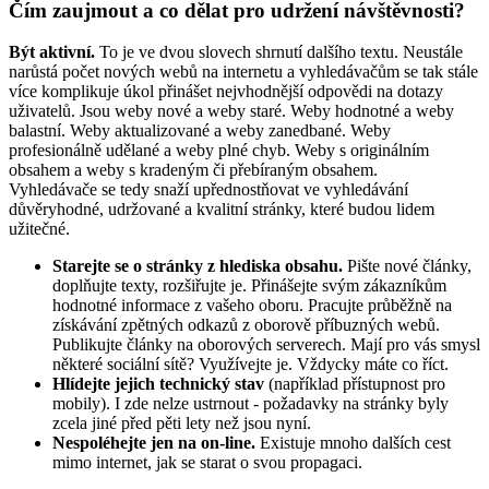
Čím zaujmout a co dělat pro udržení návštěvnosti?
Být aktivní.
To je ve dvou slovech shrnutí dalšího textu. Neustále
narůstá počet nových webů na internetu a vyhledávačům se tak stále
více komplikuje úkol přinášet nejvhodnější odpovědi na dotazy
uživatelů. Jsou weby nové a weby staré. Weby hodnotné a weby
balastní. Weby aktualizované a weby zanedbané. Weby
profesionálně udělané a weby plné chyb. Weby s originálním
obsahem a weby s kradeným či přebíraným obsahem.
Vyhledávače se tedy snaží upřednostňovat ve vyhledávání
důvěryhodné, udržované a kvalitní stránky, které budou lidem
užitečné.
Starejte se o stránky z hlediska obsahu.
Pište nové články,
doplňujte texty, rozšiřujte je. Přinášejte svým zákazníkům
hodnotné informace z vašeho oboru. Pracujte průběžně na
získávání zpětných odkazů z oborově příbuzných webů.
Publikujte články na oborových serverech. Mají pro vás smysl
některé sociální sítě? Využívejte je. Vždycky máte co říct.
Hlídejte jejich technický stav
(například přístupnost pro
mobily). I zde nelze ustrnout - požadavky na stránky byly
zcela jiné před pěti lety než jsou nyní.
Nespoléhejte jen na on-line.
Existuje mnoho dalších cest
mimo internet, jak se starat o svou propagaci.