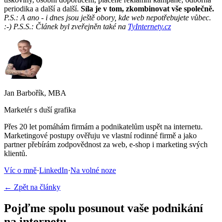
periodika a další a další.
Síla je v tom, zkombinovat vše společně.
P.S.: A ano - i dnes jsou ještě obory, kde web nepotřebujete vůbec.
:-) P.S.S.: Článek byl zveřejněn také na
TyInternety.cz
Jan Barbořík, MBA
Marketér s duší grafika
Přes 20 let pomáhám firmám a podnikatelům uspět na internetu.
Marketingové postupy ověřuju ve vlastní rodinné firmě a jako
partner přebírám zodpovědnost za web, e-shop i marketing svých
klientů.
Víc o mně
·
LinkedIn
·
Na volné noze
← Zpět na články
Pojďme spolu posunout vaše podnikání
na internetu