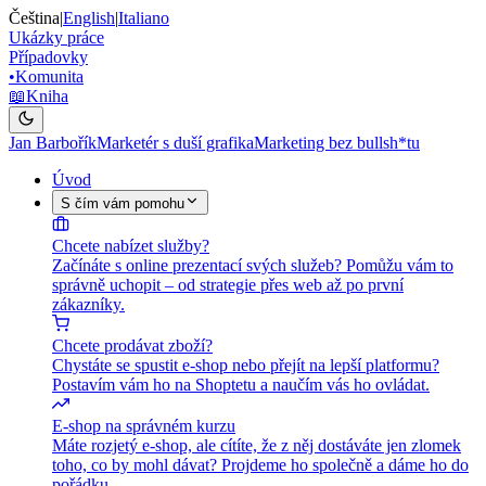
Čeština
|
English
|
Italiano
Ukázky práce
Případovky
•
Komunita
📖
Kniha
Jan Barbořík
Marketér s duší grafika
Marketing bez bullsh*tu
Úvod
S čím vám pomohu
Chcete nabízet služby?
Začínáte s online prezentací svých služeb? Pomůžu vám to
správně uchopit – od strategie přes web až po první
zákazníky.
Chcete prodávat zboží?
Chystáte se spustit e-shop nebo přejít na lepší platformu?
Postavím vám ho na Shoptetu a naučím vás ho ovládat.
E-shop na správném kurzu
Máte rozjetý e-shop, ale cítíte, že z něj dostáváte jen zlomek
toho, co by mohl dávat? Projdeme ho společně a dáme ho do
pořádku.